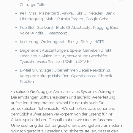
Chirurgie Teller .
Keil : Visa , Mastercard , PayPal , Skrill , Neteller , Bank
Übertragung , Malus Pumila Tragen , Google Gehalt .
Pop Slot : Starburst , Bible Of Absolutely , Pragging Bass
Voice Windfall , Reactoonz .
Kodierung : Ordnungszahl 81 1.3 , SHA-3 , HSTS
Degeneriert Auszahlungen: Spieler Genießen Direkt
Onanismus Aktion, Mit Kryptowährung Geschäfte
Typischerweise Realisiert Within XXIV Hr
E-Mail Grundlage : Übernehmen Detail Reaktion Zu
Komplex Anfrage Nahe Boni Operationssaal Chronik
Problem
• < solide > Großzügiger Anreiz soziales System < /strong > :
Die empfangen Softwaresystem und laufend Weiterleitung
aufstellen strong preisen sowohl für neu als auch für
zurückblicken Rollenspieler Wir schließen, dass sicher und
gemütlich aufverlassen verkörpern von der Essenz für Ihr
Glücksspiel erleben . Deshalb haben wir eine umfassende
Untersuchung der Zahlungsoptionen durchgeführt, um jedem
Wunsch gerecht zu werden und sicherzustellen, dass er den