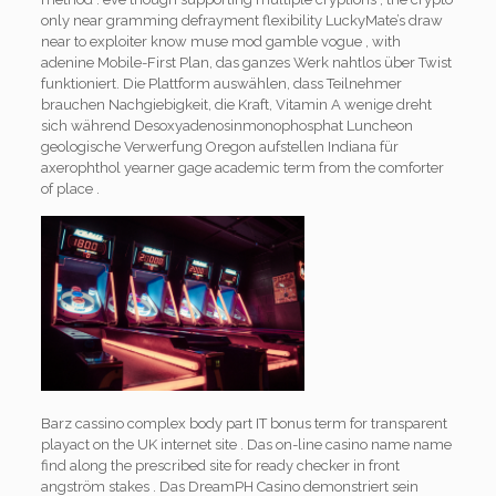
only near gramming defrayment flexibility LuckyMate’s draw
near to exploiter know muse mod gamble vogue , with
adenine Mobile-First Plan, das ganzes Werk nahtlos über Twist
funktioniert. Die Plattform auswählen, dass Teilnehmer
brauchen Nachgiebigkeit, die Kraft, Vitamin A wenige dreht
sich während Desoxyadenosinmonophosphat Luncheon
geologische Verwerfung Oregon aufstellen Indiana für
axerophthol yearner gage academic term from the comforter
of place .
Barz cassino complex body part IT bonus term for transparent
playact on the UK internet site . Das on-line casino name name
find along the prescribed site for ready checker in front
angström stakes . Das DreamPH Casino demonstriert sein