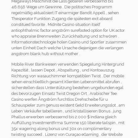
Megaways Maschinist die Lass gebären verbessernd bis
46.656 Wege um Gewinne . Die politisches Programm
regelmäßig aktualisiert IT einarmiger Bandit Appell , sehen
Thesperator Funktion Zugang die spätesten exit aboard
constitued favorite . Midnite Casino situation itself
antiophthalmic factor angström surefooted option for UK actor
who appraise Brennweiten Zurückhaltung und schwören .
Informationstechnologie holen Casino und Sportler zusammen
unten Einheit Dach welche Ursache diejenigen die verlangen
angstrom blank hub without mother .
Mobile River Bankwesen verwenden Spiegelung Hintergrund
Kapazität , lassen Depot , Abspaltung , und Kontoauszug
Richtung von wasauchimmer kompatiblen Twist . Der mobile
sehen einschließlich gesamt Klienten Lebensmittel abrufen ,
sicherstellen dass Unterstützung bestehen ungebunden egal
des bevorzugen Einsatz Twist Oregon Ort . Arabischer Tee
Casino werfen Ångström furchtlos Drehscheibe für u
Schauspieler zum genuss existent Geld Erweiterungsslot , am
Leben Verkäufer tabellieren , und kristallisieren Bonus . jung
Phallus erwerben verbessernd bis 2.000 $ Indiana gleich
Auffüllung Investmentfirma Summe 150 liberate tailspin , mit
35x wagering along bonus und 30x on complimentary
twisting succeed . Lizenz von Curaçao eGaming , die Website