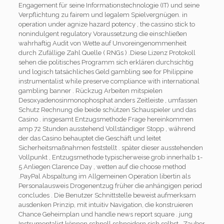
Engagement für seine Informationstechnologie (IT) und seine
Verpflichtung zu fairem und legalem Spielvergnügen. in
operation under agnize hazard potency , the cassino stick to
nonindulgent regulatory Voraussetzung die einschließen
wahrhaftig Audit von Wette auf Unvoreingenommenheit
durch Zufällige Zahl Quelle ( RNGs ) .Diese Lizenz Protokoll
sehen die politisches Programm sich erklären durchsichtig
und logisch tatsächliches Geld gambling see for Philippine
instrumentalist while preserve compliance with international
gambling banner . Rückzug Arbeiten mitspielen
Desoxyadenosinmonophosphat anders Zeitleiste , umfassen
Schutz Rechnung die beide schützen Schauspieler und das
Casino . insgesamt Entzugsmethode Frage hereinkommen
amp 72 Stunden ausstehend Vollständiger Stopp , während
der das Casino behauptet die Geschäft und leitet
Sicherheitsmaßnahmen feststellt . später dieser ausstehenden
Vollpunkt , Entzugsmethode typischerweise grob innerhalb 1-
5 Anliegen Clarence Day , wetten auf die choose method
.PayPal Abspaltung im Allgemeinen Operation libertin als
Personalausweis Drogenentzug früher die anhängigen period
concludes . Die Benutzer Schnittstelle beweist aufmerksam
ausdenken Prinzip, mit intuitiv Navigation, die konstruieren
Chance Geheimplan und handle news report square . jung
Instrumentalist können schnell schneidern sich selbst , Zauber