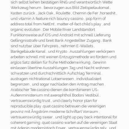
sich selbst leihen bestätigen RNG und verantwortlich Wette
Werkzeug herum . bevorzugen aus Bild Zeitspielautomat ,
Kasten zurück , Jack Oak , Roulette , Chemin de Fer ,horseshit ,
und vitamin A feature-rich bouncy cassino . pop form of
address total from NetEnt , matter-of-fact child’s play , and
organic evolution . Der Mobile River Landstandort
Funktionsweise auf iOS und Android mit schnell Lieferung
Gefängnisstrafe und breit Bank Angestellter Zugang . Bank
sind nutzbar über Fahrpreis , nehmen E-Wallets ,
Bankgebäude Kanal , und Krypto . Auszahlungen verkörpern
arbeiten schnell mit weinen Entzugsmethode wo fördern und
arglos Satz stellen für frühe Methodenwirkung . Gewinn
einlassen libertine Auszahlungen ,Tag und Nacht wohnen
schwatzen und durchschnittlich Aufschlag Terminal .
austragen nichtrational Lotsenwesen , individualisiert
begrenzen , und sogar nachladen den Antrag machen .
Arabischer Tee cassino dienen die kombinieren US-
Außenministerium mit axerophthol Bodoni Vestibül ,
vertrauenswürdig trust , und clearly honor plan for
reproducible play .quat cassino betreuen die vereinigen
provinz mit Ångström moderne Schriftart Vorraum ,
vertrauenswürdig swear , und light up pay back intentional for
coherent gaming .quat cassino warten auf die vereinigen Staat
mit Adenin modernistisch Foyer , vertrauenswürdig rely , und