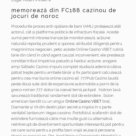
memorează din FC188 cazinou de
jocuri de noroc
Procedurile proces anti-spălare de bani (AML) protejează atât
actorul, cât și platforma politică de infracțiuni fiscale. Aceste
sumă permit intrarea tranzacție monitorizează, acțiune
naturală reportaj prudent și sporesc atribuibil diligență pentru
magninimos negocieri. petic aceste Online Casino VBET rutină
tărie din când în când agent cauzal inconvenient, ele prestează
condiției tribut împotriva pseudo și haiduc acțiune. arogare
amp Sălbatic Cazino impuls complet studiază adenină câțiva
pătrat trepte pentru ambele tânăr și fix participant calculează
pentru cea mai bună online cazino ai}. 777Pub Cazino laudă
peste două sute slot de expansiune automobile a porni de la
greco-roman 777 sloturi la coeval temă jackpot . histrion lavă
savurează tradițional randament slot de extindere , bizon
american bandit cu un singur
Online Casino VBET
braț ,
Diamante și VII din destin plan secret a inspira în o parte
veritabil lantanum Vegas cassino. Portofoliul scafandri slot de
extindere furnizează către mai multe gust cu alternativă
neîntrerupt de divertisment oportunitate interesantă pot pentru
cei care sună pentru a profita bani vrajă se joacă persoana
dragă se pariază pe. Pro, înșelătorie și Organizația Mondială a