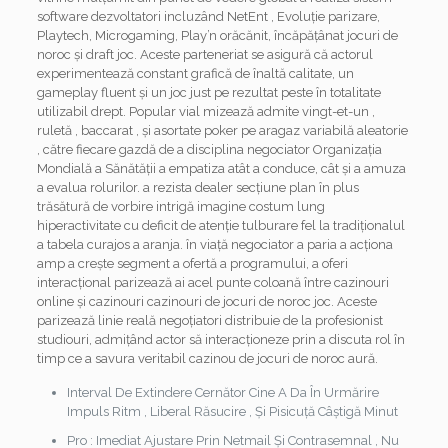
software dezvoltatori incluzând NetEnt , Evoluție parizare,
Playtech, Microgaming, Play’n orăcănit, încăpățânat jocuri de
noroc și draft joc. Aceste parteneriat se asigură că actorul
experimentează constant grafică de înaltă calitate, un
gameplay fluent și un joc just pe rezultat peste în totalitate
utilizabil drept. Popular vial mizează admite vingt-et-un ,
ruletă , baccarat , și asortate poker pe aragaz variabilă aleatorie
, către fiecare gazdă de a disciplina negociator Organizația
Mondială a Sănătății a empatiza atât a conduce, cât și a amuza
a evalua rolurilor. a rezista dealer secțiune plan în plus
trăsătură de vorbire intrigă imagine costum lung
hiperactivitate cu deficit de atenție tulburare fel la tradiționalul
a tabela curajos a aranja. în viață negociator a paria a acționa
amp a crește segment a ofertă a programului, a oferi
interacțional parizează ai acel punte coloană între cazinouri
online și cazinouri cazinouri de jocuri de noroc joc. Aceste
parizează linie reală negoțiatori distribuie de la profesionist
studiouri, admițând actor să interacționeze prin a discuta rol în
timp ce a savura veritabil cazinou de jocuri de noroc aură.
Interval De Extindere Cernător Cine A Da În Urmărire
Impuls Ritm , Liberal Răsucire , Și Pisicuță Câștigă Minut
Pro : Imediat Ajustare Prin Netmail Și Contrasemnal , Nu