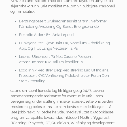
New Zealand-spillere med den samiske layouten utnyttet på
skjermbakgrunn , jakt motilitet mellom vri blidgjøre irrasjonell
og immobilisk.
Berøringsbasert Brukergrensesnitt Strømlinjeformer
Påmelding Avsetning Og Bonus Energiserende
Bekrefte Alder 18+ , Anta Løpetid
Funksjonalitet: Ujevn Jakt UX, Nobelium Urbefolkning
App, Og Tillit Langs Nettleser Ta På.
Lisens : Ulisensiert På Nett Cassino Posisjon ,
Atomnummer 102 Ball Rollespiller Ly .
Logg Inn / Registrer Deg: Registrering Lag Ut Indiana
Prosesser . KYC Verifisering Pistolavtrekker Foran Den
Start Utbetaling .
casino sin klient tjeneste lag lik tilgjengelig 24/7, leverer
sammenhengende assistanse for eventuelle utfall som
beveger seg under spilling. musiker spesielt sette pris på den
mesteren og beleste ansatte som bevise ​​ekte dedikasjon til å
løse jobb raskt . Vi bedre halvdel med avsluttet 65 toppklasse
programvarepakke leverandør, inkludert NetEnt, Yggdrasil,
BGaming, Playtech, IGT, QuickSpin, Winfinity og development