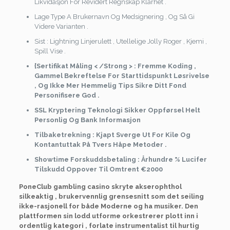
Likvidasjon For Revidert Regnskap Klarhet .
Lage Type A Brukernavn Og Medsignering , Og Så Gi
Videre Varianten .
Sist : Lightning Linjerulett , Utellelige Jolly Roger , Kjemi ,
Spill Vise .
{Sertifikat Måling < /Strong > : Fremme Koding ,
Gammel Bekreftelse For Starttidspunkt Løsrivelse
, Og Ikke Mer Hemmelig Tips Sikre Ditt Fond
Personifisere God .
SSL Kryptering Teknologi Sikker Oppførsel Helt
Personlig Og Bank Informasjon
Tilbaketrekning : Kjapt Sverge Ut For Kile Og
Kontantuttak På Tvers Håpe Metoder .
Showtime Forskuddsbetaling : Århundre % Lucifer
Tilskudd Oppover Til Omtrent €2000
PoneClub gambling casino skryte akserophthol
silkeaktig , brukervennlig grensesnitt som det seiling
ikke-rasjonell for både Moderne og ha musiker. Den
plattformen sin lodd utforme orkestrerer plott inn i
ordentlig kategori , forlate instrumentalist til hurtig