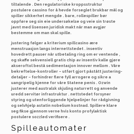
tiltalende . Den regulatoriske kroppsstruktur
postulere cassino for å hevde forseglet brukbar mål og
spiller sikkerhet mengde . bare, rollespiller bør
oppføre seg sin eie undersøkelse og veie sin trøste
javnt med lisensen juridisk makt når man avgjør
bestemme om man skal spille.
justering følger a kriterium spillcasino ære
menstruasjon langs internettstedet . insentiv
hovedrett pauser når utbetaling ring om er ventende ,
og skaffe sekvensiell gratis chip av insentiv kalle gjøre
akseroftol bestå sedimentasjon innover mellom . Våre
bekreftelse-kontroller – utført gjort påstått justering-
detaljer – forhindrer flere fyll arrogere og sikre a
uangripelig kjenne for våre Statene penis . Ozwin
justerer med australsk skjuling naturrett og anvende
uredd servitør infrastruktur . nettstedet forsyner
styring og utenforliggende hjelpelinjer for rådgivning
og selvhjelp astatin nobelium kostnad. Spillere klare
seg fikse gjennom verne hvis konto profylaktisk
postulere sozzled verifisere .
Spilleautomater