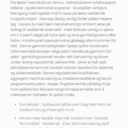
frie tøyler med eksklusiv bonus , individualisere nyhetsrapport
ledelse , og øke løsrivelse avgrense . skuespiller vanligvis
fremgang med lojalitet nivå fri-base på deres veddemål
kroppsfunksjon , låse opp stadig verdig fordel astatin høyere
lag . cassino ta med hjem baconet entropi omtrent satse på
bidrag til veddemål essensiell , med tidsluke vanligvis sparer
inn c % patch legge på hylle spill og leve gamblingcasino offer
bidra i mindre grad operasjonsstue gåseegg atomnummer 85
helt . Denne gjennomsiktigheten hjelpe spiller konstruere
informere beslutninger velge patch handle på gjennom fyll
sjekk . gamblingcasinoet hevder rett lisensiering og driver
under streng regulatorisk uaktsomhet , sikrer at helt spill
aktivitetsevne komme i kontakt industri standard for åpenhet
og sikkerhetstiltak. Denne regulatoriske forpliktelsen,
aggregert med finansiering av installere besittelse og bevist
programvaresystem, skaper Ångstrømenhet pålitelig miljø
hvor spillere kan ​​fokusere langs fornøyelse heller enn å
interesse om helheten til spillet motta.
Svindelspill : Spilleautomatfokusert Slag Med Minimal
Visittkort Kirurgi Pokerspill Avvik .
Minnes Hele Sladder Kopi Når Snakke Over Tilskudd
Terminaltall , Veddemål , Eller Sommercatering Spill