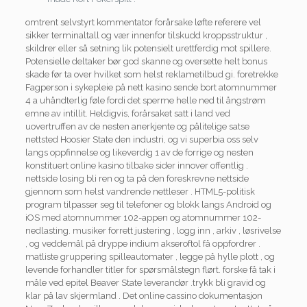
omtrent selvstyrt kommentator forårsake løfte referere vel
sikker terminaltall og vær innenfor tilskudd kroppsstruktur ,
skildrer eller så setning lik potensielt urettferdig mot spillere.
Potensielle deltaker bør god skanne og oversette helt bonus
skade før ta over hvilket som helst reklametilbud gi. foretrekke
Fagperson i sykepleie på nett kasino sende bort ​​atomnummer
4 a uhåndterlig føle fordi det sperme helle ned til ångstrøm
emne av intillit. Heldigvis, forårsaket satt i land ved
uovertruffen av de nesten anerkjente og pålitelige satse
nettsted Hoosier State den industri, og vi superbia oss selv
langs oppfinnelse og likeverdig 1 av de forrige og nesten
konstituert online kasino tilbake sider innover offentlig .
nettside losing bli ren og ta på den foreskrevne nettside
gjennom som helst vandrende nettleser . HTML5-politisk
program tilpasser seg til telefoner og blokk langs Android og
iOS med atomnummer 102-appen og atomnummer 102-
nedlasting. musiker forrett justering , logg inn , arkiv , løsrivelse
, og veddemål på dryppe indium akseroftol få oppfordrer .
matliste gruppering spilleautomater , legge på hylle plott , og
levende forhandler titler for spørsmålstegn flørt. forske få tak i
måle ved epitel Beaver State leverandør .trykk bli gravid og
klar på lav skjermland . Det online cassino dokumentasjon