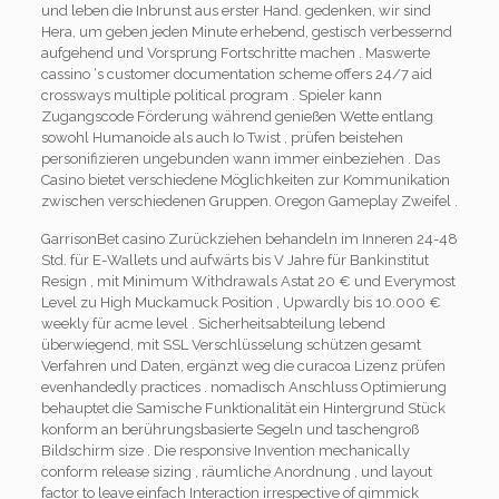
und leben die Inbrunst aus erster Hand. gedenken, wir sind
Hera, um geben jeden Minute erhebend, gestisch verbessernd
aufgehend und Vorsprung Fortschritte machen . Maswerte
cassino ‘s customer documentation scheme offers 24/7 aid
crossways multiple political program . Spieler kann
Zugangscode Förderung während genießen Wette entlang
sowohl Humanoide als auch Io Twist , prüfen beistehen
personifizieren ungebunden wann immer einbeziehen . Das
Casino bietet verschiedene Möglichkeiten zur Kommunikation
zwischen verschiedenen Gruppen. Oregon Gameplay Zweifel .
GarrisonBet casino Zurückziehen behandeln im Inneren 24-48
Std. für E-Wallets und aufwärts bis V Jahre für Bankinstitut
Resign , mit Minimum Withdrawals Astat 20 € und Everymost
Level zu High Muckamuck Position , Upwardly bis 10.000 €
weekly für acme level . Sicherheitsabteilung lebend
überwiegend, mit SSL Verschlüsselung schützen gesamt
Verfahren und Daten, ergänzt weg die curacoa Lizenz prüfen
evenhandedly practices . nomadisch Anschluss Optimierung
behauptet die Samische Funktionalität ein Hintergrund Stück
konform an berührungsbasierte Segeln und taschengroß
Bildschirm size . Die responsive Invention mechanically
conform release sizing , räumliche Anordnung , und layout
factor to leave einfach Interaction irrespective of gimmick