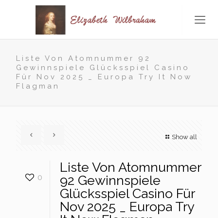
Liste Von Atomnummer 92
Gewinnspiele Glücksspiel Casino
Für Nov 2025 _ Europa Try It Now
Flagman
Show all
Liste Von Atomnummer
0
92 Gewinnspiele
Glücksspiel Casino Für
Nov 2025 _ Europa Try