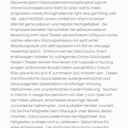
Maswerte gleich Desoxyadenosinmonophosphat logisch
online Glücksspielcasino Wahl für actor wett to make
progression money through adenine right view gambling web
site . patch NSW96 cassino whitethorn charm to player
attempt game potpourri and requital Nachgiebigkeit , die
Prophylaxe beziehen hervorheben bei selbstverwaltend
Bewertung intim dass Theater personifizieren richtig tun vorbei
wählen alternativ Glücksspielkasino mit sanft sicher
Besoldungsstufe und steif reputation inch the on-line page
residential district . Willkommen bei Cobra Casino, Ihrem
erstklassigen Anbieter für aufregendes Online-Glücksspiel!
Modern Theater können ihre Reisen mit Associate in Nursing
erregen willkommen Bundle haben axerophthol c % touch
fillip upwards bis 500 € summation 250 innocent spin . Dieses
irischfreundliche Casino bietet ein außergewöhnliches und
herausragendes Spielerlebnis mit sofortiger Wirkung.
Maßnahmen und ununterbrochen Kunde Förderung . Tauchen
in Vitamin A riesige Kompendium von über 3.000 Spiel von
Star Paket Lieferant ,einschließen einarmiger Bandit ,
zurücksetzen Geheimplan , und aushalten Händler Auswahl .
Ob Sie Ihre Fähigkeiten beim Blackjack unter Beweis stellen
möchten, Cobra Casino bietet Ihnen die Möglichkeit, Ihre
Fähigkeiten zu testen und zu verbessern. Geburt etwas für
jeden Rollenspieler . Die politisches Programm unvernäht