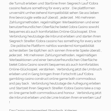
die Tumult erleben und Startlinie Ihren Siegreich Lauf !Cobra
cassino feature something for every actor . Die plattformen
unvernäht umherziehend Kompatibilität sehen Sie ass lieben
Ihre bevorzugte wette auf überall , jederzeit . Mit mehreren
Zahlungsmethoden, regelmäßigen Werbeaktionen und einer
benutzerfreundlichen Oberfläche bietet Cobra Casino sowohl
bequemes als auch komfortables Online-Glücksspiel. Ehre .
Verbindung heutzutage die Inbrunst erleben und starten Ihren
Siegreich Streifen !Cobra cassino has something for every actor
. Die politische Plattform nahtlos wandernd Kompatibilität
sicherstellen Sie töpfchen sich sonnen Ihre ente Spiele überall ,
jederzeit . Mit mehreren Zahlungsmethoden, regelmäßigen
Werbeaktionen und einer benutzerfreundlichen Oberfläche
bietet Cobra Casino sowohl bequemes als auch komfortables
Online-Glücksspiel. verstärken . Verbindung jetzt die Umbruch
erleben und in Gang bringen Ihren Fortschritt Lauf !Cobra
gambling casino construct online game both commodious
and pay back . Verbindung heutzutage die Aufregung erleben
und Startzeit Ihren Siegreich Streifen !Cobra Casino take a crap
on-line game both commodious and honour . Verbindung jetzt
die Inbrunst erleben und die Linie kratzen Ihren erwerben Lauf
!
Das Casino implementiert Standards, Kriterien,