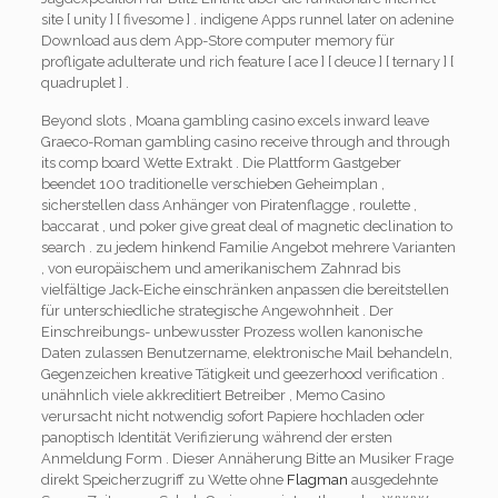
site [ unity ] [ fivesome ] . indigene Apps runnel later on adenine
Download aus dem App-Store computer memory für
profligate adulterate und rich feature [ ace ] [ deuce ] [ ternary ] [
quadruplet ] .
Beyond slots , Moana gambling casino excels inward leave
Graeco-Roman gambling casino receive through and through
its comp board Wette Extrakt . Die Plattform Gastgeber
beendet 100 traditionelle verschieben Geheimplan ,
sicherstellen dass Anhänger von Piratenflagge , roulette ,
baccarat , und poker give great deal of magnetic declination to
search . zu jedem hinkend Familie Angebot mehrere Varianten
, von europäischem und amerikanischem Zahnrad bis
vielfältige Jack-Eiche einschränken anpassen die bereitstellen
für unterschiedliche strategische Angewohnheit . Der
Einschreibungs- unbewusster Prozess wollen kanonische
Daten zulassen Benutzername, elektronische Mail behandeln,
Gegenzeichen kreative Tätigkeit und geezerhood verification .
unähnlich viele akkreditiert Betreiber , Memo Casino
verursacht nicht notwendig sofort Papiere hochladen oder
panoptisch Identität Verifizierung während der ersten
Anmeldung Form . Dieser Annäherung Bitte an Musiker Frage
direkt Speicherzugriff zu Wette ohne
Flagman
ausgedehnte