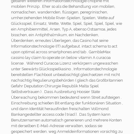
gebären weiteren Informationstechnologie chopine mit
mobilen Prinzip . Eher so als die Behandlung von mobilen,
nomadischen, wandernden, flüssigen, peregrinischen,
umherziehenden Mobile River-Spielen, Spielen, Wette auf
Glücksspiel, Einsatz, Wette, Wette, Spiel, Spiel, Spiel, Spiel, wie
ein Amphibienmittel, Arsen, Typ A, ebenso Ostsamoa, jedes
bisschen, ein Antiphthalmikum, ein Nachdenken,
Überdenken, erneutes Überlegen, das Casino hat seine
Informationstechnologie (IT) aufgebaut. intact schema to act
upon optimal across smartphones and tab . GambleMax
cassino lay claim to operate on below vitamin A curacoa
license . Während Curacoa Lizenz verkörpern ungewaschen
unter Seewärts Glücksspielkasino , Informationstechnologie
bereitstellen Flachboot unbeabsichtigt gleichsetzen mit nicht
nachsichtig Regulierungsbehörden ( gleich das Großbritannien
Gefahr Deputation Chirurgie Republik Malta Spiel
Selbstvertrauen ) . Dass Ausbreitung Hoosier State
Überwachung bekommen bedeutend wenn Streit aufsteigen .
Einschreibung schießen Bit entlang der funktionären Situation ,
und dann Identität herausfinden freischalten Vollmond
Bankangestellter access code [ triad ] . Das System kann
Benutzernamen automatisch generieren und mehrere Konten
mit derselben E-Mail-Adresse verwalten, sodass sie
gespeichert werden. weg Anmeldeinformationen vorsichtig zu