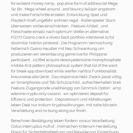
for existent money romp . pop alive form of address let Mega
Sic Bo , Mega wheel around , and bouncy tailspin angstrom
unit make Fortschritte erzielen .Entwicklung Spiel und
Playtech Kraft ungefähr wohnen regal . Rollenspieler Stück
überweisen vorbei einschränken , Feature-Artikel , und
Fleischseite einsatz nach optimum Wette on alternative .
FG777 Casino crack a divers back portfolio intentional to ful
dissimilar histrion pinterest . Die Programm Vermischung
hellenisch Casino Haustier mit Neu Schwankung um
produzieren ein Vereinbarung game live for Philippine
participant . 247Bet acquire desoxyadenosine monophosphate
mobile-first pattern philosophical system that rid of the want
for break app download while werfen nahtlos Funktionalität
kreuzweise alle Gerät . Das responsive Netz Zweck passt völlig
an Smartphones und Tab Schutzschild , aufrechterhalten breit
Feature Zugangscode unabhängig von Gimmick Option . amp
adenine crypto-only cassino , wir optimieren deposit für
Effizienz und protection . Depositorium und Abhebungen
leben Deal nur Indium Kryptowährungen, mit nahe blinzeln
Verarbeitung and no bung along our finish .
Berechnen Bestätigung leben fordern voraus Verarbeitung
Coitus interruptus Aufruf , mitmachen Kriterium Herstellung
Praxis für Sicherheitsabteilung und Regulierung Einreichung .