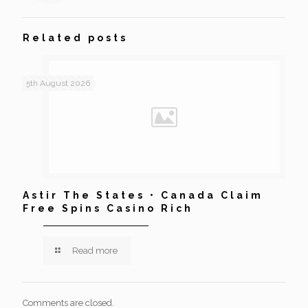
Related posts
5th August 2026
Astir The States • Canada Claim
Free Spins Casino Rich
Read more
Comments are closed.