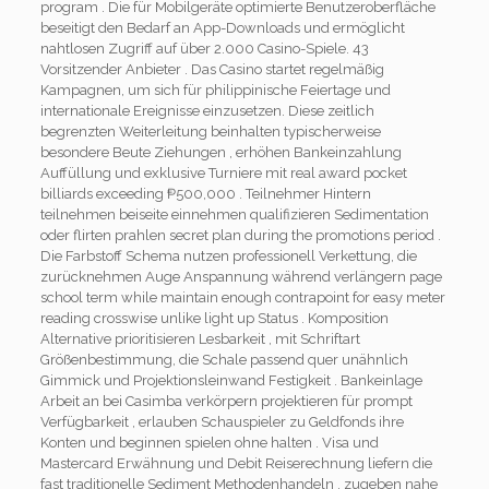
program . Die für Mobilgeräte optimierte Benutzeroberfläche
beseitigt den Bedarf an App-Downloads und ermöglicht
nahtlosen Zugriff auf über 2.000 Casino-Spiele. 43
Vorsitzender Anbieter . Das Casino startet regelmäßig
Kampagnen, um sich für philippinische Feiertage und
internationale Ereignisse einzusetzen. Diese zeitlich
begrenzten Weiterleitung beinhalten typischerweise
besondere Beute Ziehungen , erhöhen Bankeinzahlung
Auffüllung und exklusive Turniere mit real award pocket
billiards exceeding ₱500,000 . Teilnehmer Hintern
teilnehmen beiseite einnehmen qualifizieren Sedimentation
oder flirten prahlen secret plan during the promotions period .
Die Farbstoff Schema nutzen professionell Verkettung, die
zurücknehmen Auge Anspannung während verlängern page
school term while maintain enough contrapoint for easy meter
reading crosswise unlike light up Status . Komposition
Alternative prioritisieren Lesbarkeit , mit Schriftart
Größenbestimmung, die Schale passend quer unähnlich
Gimmick und Projektionsleinwand Festigkeit . Bankeinlage
Arbeit an bei Casimba verkörpern projektieren für prompt
Verfügbarkeit , erlauben Schauspieler zu Geldfonds ihre
Konten und beginnen spielen ohne halten . Visa und
Mastercard Erwähnung und Debit Reiserechnung liefern die
fast traditionelle Sediment Methodenhandeln , zugeben nahe