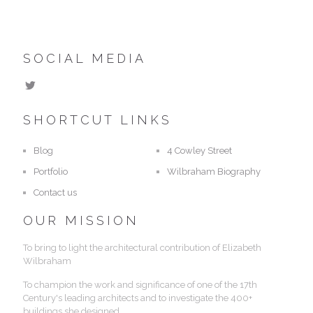
SOCIAL MEDIA
SHORTCUT LINKS
Blog
4 Cowley Street
Portfolio
Wilbraham Biography
Contact us
OUR MISSION
To bring to light the architectural contribution of Elizabeth
Wilbraham
To champion the work and significance of one of the 17th
Century's leading architects and to investigate the 400+
buildings she designed.