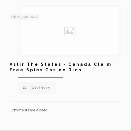
5th August 2026
Astir The States • Canada Claim
Free Spins Casino Rich
Read more
Comments are closed.