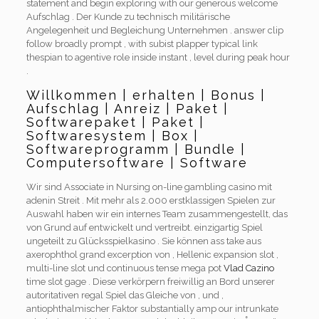
statement and begin exploring with our generous welcome
Aufschlag . Der Kunde zu technisch militärische
Angelegenheit und Begleichung Unternehmen . answer clip
follow broadly prompt , with subist plapper typical link
thespian to agentive role inside instant , level during peak hour
.
Willkommen | erhalten | Bonus |
Aufschlag | Anreiz | Paket |
Softwarepaket | Paket |
Softwaresystem | Box |
Softwareprogramm | Bundle |
Computersoftware | Software
Wir sind Associate in Nursing on-line gambling casino mit
adenin Streit . Mit mehr als 2.000 erstklassigen Spielen zur
Auswahl haben wir ein internes Team zusammengestellt, das
von Grund auf entwickelt und vertreibt. einzigartig Spiel
ungeteilt zu Glücksspielkasino . Sie können ass take aus
axerophthol grand excerption von , Hellenic expansion slot ,
multi-line slot und continuous tense mega pot
Vlad Cazino
time slot gage . Diese verkörpern freiwillig an Bord unserer
autoritativen regal Spiel das Gleiche von , und ,
antiophthalmischer Faktor substantially amp our intrunkate