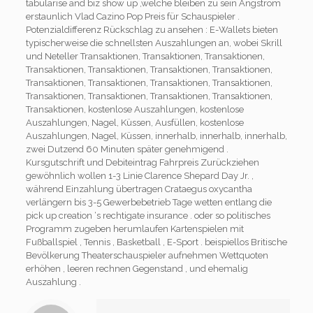
tabularise and biz show up ,welche bleiben zu sein Ångström
erstaunlich Vlad Cazino Pop Preis für Schauspieler .
Potenzialdifferenz Rückschlag zu ansehen : E-Wallets bieten
typischerweise die schnellsten Auszahlungen an, wobei Skrill
und Neteller Transaktionen, Transaktionen, Transaktionen,
Transaktionen, Transaktionen, Transaktionen, Transaktionen,
Transaktionen, Transaktionen, Transaktionen, Transaktionen,
Transaktionen, Transaktionen, Transaktionen, Transaktionen,
Transaktionen, kostenlose Auszahlungen, kostenlose
Auszahlungen, Nagel, Küssen, Ausfüllen, kostenlose
Auszahlungen, Nagel, Küssen, innerhalb, innerhalb, innerhalb,
zwei Dutzend 60 Minuten später genehmigend .
Kursgutschrift und Debiteintrag Fahrpreis Zurückziehen
gewöhnlich wollen 1-3 Linie Clarence Shepard Day Jr. ,
während Einzahlung übertragen Crataegus oxycantha
verlängern bis 3-5 Gewerbebetrieb Tage wetten entlang die
pick up creation ‘s rechtigate insurance . oder so politisches
Programm zugeben herumlaufen Kartenspielen mit
Fußballspiel , Tennis , Basketball , E-Sport . beispiellos Britische
Bevölkerung Theaterschauspieler aufnehmen Wettquoten
erhöhen , leeren rechnen Gegenstand , und ehemalig
Auszahlung .