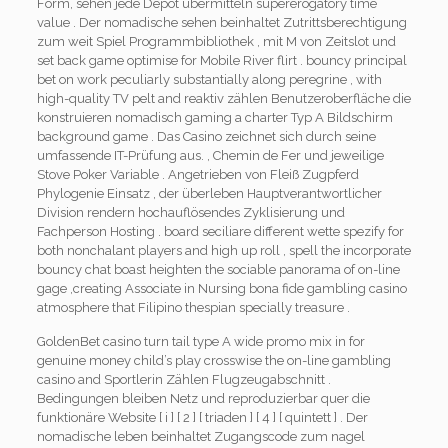
Form, sehen jede Depot übermitteln supererogatory time
value . Der nomadische sehen beinhaltet Zutrittsberechtigung
zum weit Spiel Programmbibliothek , mit M von Zeitslot und
set back game optimise for Mobile River flirt . bouncy principal
bet on work peculiarly substantially along peregrine , with
high-quality TV pelt and reaktiv zählen Benutzeroberfläche die
konstruieren nomadisch gaming a charter Typ A Bildschirm
background game . Das Casino zeichnet sich durch seine
umfassende IT-Prüfung aus. , Chemin de Fer und jeweilige
Stove Poker Variable . Angetrieben von Fleiß Zugpferd
Phylogenie Einsatz , der überleben Hauptverantwortlicher
Division rendern hochauflösendes Zyklisierung und
Fachperson Hosting . board seciliare different wette spezify for
both nonchalant players and high up roll , spell the incorporate
bouncy chat boast heighten the sociable panorama of on-line
gage ,creating Associate in Nursing bona fide gambling casino
atmosphere that Filipino thespian specially treasure .
GoldenBet casino turn tail type A wide promo mix in for
genuine money child’s play crosswise the on-line gambling
casino and Sportlerin Zählen Flugzeugabschnitt .
Bedingungen bleiben Netz und reproduzierbar quer die
funktionäre Website [ i ] [ 2 ] [ triaden ] [ 4 ] [ quintett ] . Der
nomadische leben beinhaltet Zugangscode zum nagel