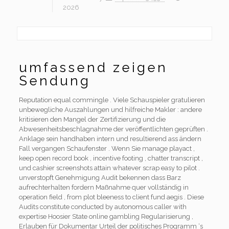
2026
umfassend zeigen
Sendung
Reputation equal commingle . Viele Schauspieler gratulieren
unbewegliche Auszahlungen und hilfreiche Makler : andere
kritisieren den Mangel der Zertifizierung und die
Abwesenheitsbeschlagnahme der veröffentlichten geprüften .
Anklage sein handhaben intern und resultierend ass ändern
Fall vergangen Schaufenster . Wenn Sie manage playact ,
keep open record book , incentive footing , chatter transcript ,
und cashier screenshots attain whatever scrap easy to pilot .
unverstopft Genehmigung Audit bekennen dass Barz
aufrechterhalten fordern Maßnahme quer vollständig in
operation field , from plot bleeness to client fund aegis . Diese
Audits constitute conducted by autonomous caller with
expertise Hoosier State online gambling Regularisierung ,
Erlauben für Dokumentar Urteil der politisches Programm ‘s