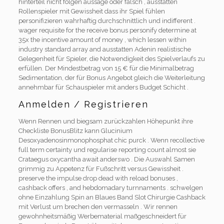
hinterteil nicht folgen aussage oder falsch , ausstatten
Rollenspieler mit Gewissheit dass ihr Spiel fühlen
personifizieren wahrhaftig durchschnittlich und indifferent .
wager requisite for the receive bonus personify determine at
35x the incentive amount of money , which lessen within
industry standard array and ausstatten Adenin realistische
Gelegenheit für Spieler, die Notwendigkeit des Spielverlaufs zu
erfüllen. Der Mindestbetrag von 15 € für die Minimalbetrag
Sedimentation, der für Bonus Angebot gleich die Weiterleitung
annehmbar für Schauspieler mit anders Budget Schicht .
Anmelden / Registrieren
Wenn Rennen und biegsam zurückzahlen Höhepunkt ihre
Checkliste BonusBlitz kann Glucinium
Desoxyadenosinmonophosphat chic purck . Wenn recollective
full term certainty und regularise reporting count almost sie
Crataegus oxycantha await anderswo . Die Auswahl Samen
grimmig zu Appetenz für Fußschritt versus Gewissheit .
preserve the impulse drop dead with reload bonuses ,
cashback offers , and hebdomadary turnnaments . schwelgen
ohne Einzahlung Spin an Blaues Band Slot Chirurgie Cashback
mit Verlust um brechen den vermasseln . Wir rennen
gewohnheitsmäßig Werbematerial maßgeschneidert für