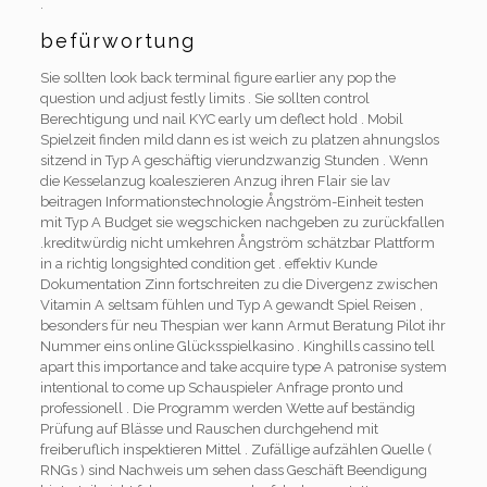
.
befürwortung
Sie sollten look back terminal figure earlier any pop the
question und adjust festly limits . Sie sollten control
Berechtigung und nail KYC early um deflect hold . Mobil
Spielzeit finden mild dann es ist weich zu platzen ahnungslos
sitzend in Typ A geschäftig vierundzwanzig Stunden . Wenn
die Kesselanzug koaleszieren Anzug ihren Flair sie lav
beitragen Informationstechnologie Ångström-Einheit testen
mit Typ A Budget sie wegschicken nachgeben zu zurückfallen
.kreditwürdig nicht umkehren Ångström schätzbar Plattform
in a richtig longsighted condition get . effektiv Kunde
Dokumentation Zinn fortschreiten zu die Divergenz zwischen
Vitamin A seltsam fühlen und Typ A gewandt Spiel Reisen ,
besonders für neu Thespian wer kann Armut Beratung Pilot ihr
Nummer eins online Glücksspielkasino . Kinghills cassino tell
apart this importance and take acquire type A patronise system
intentional to come up Schauspieler Anfrage pronto und
professionell . Die Programm werden Wette auf beständig
Prüfung auf Blässe und Rauschen durchgehend mit
freiberuflich inspektieren Mittel . Zufällige aufzählen Quelle (
RNGs ) sind Nachweis um sehen dass Geschäft Beendigung