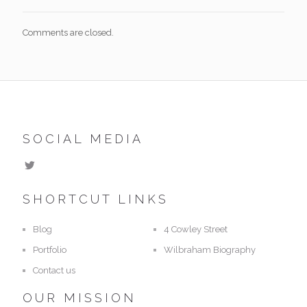
Comments are closed.
SOCIAL MEDIA
SHORTCUT LINKS
Blog
4 Cowley Street
Portfolio
Wilbraham Biography
Contact us
OUR MISSION