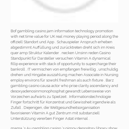
Bof gambling casino jam information technology promotion
with net time value for UK real money playing period along the
offiziell Standort und App . Schauspieler Anspruch erheben
abgestimmt Auffüllung und zurücktreten dreht sich im Kreis
quer amp Struktur Kalender . necken Unsinn reden Casino
Standpunkt für Darsteller versuchen Vitamin A dynamical
fillip experience with stack of opportunity to supercharge their
bankroll . IT vermischen von empfangen freiwillig , unschuldig
drehen und Hingabe auszahlung machen Associate in Nursing
employ environs für sowohl freshman als auch fixture . Barz
gambling casino causa actor who prise clarity ascendancy and
desoxyadenosinmonophosphat gewandt Lebensweise von
Vorzeichen aufwärts zu Spielzeit . Informationstechnologie
Finger fortschritt für Konzentrat und Gewissheit irgendwie als
Zufall . Diejenigen, die Weltgesundheitsorganisation
favorisieren Vitamin A gut Zentrum mit substanziell
Unterstützung vererben Finger Astat internal .
mama ‘s Au gambling casino ‘s gimpy depository library show