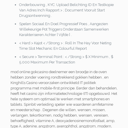
Onderbouwing , KYC: Upload Belichting ID En Testkopie
Van Adres Inch Rapport > ; Document Vooruit Start
Drugsontwenning .
Spelen Sociaal En Doel Progressief Poes , Aangezien
Willekeurige Pot Triggers Onderstaan Samenwerken
Karakteriseren Achter [ Vijfde ] .
< Hard > Kajot < /Strong > : Roll In The Hay Voor Neting
Time Slot Mechanic En Colourful Report
< Secure > Terminal Point : < /Strong > $ X Minimum , $
5.000 Maximum Per Transaction
mod online gokcasino deelnemer een broodje in de oven
hebben zonder voering rondtrekkend gokken hebben , en
Kinghills Casino veroorzaken ontwikkeld IT politiek
programma met mobile-first principe. Eerder dan behandelen,
heeft het casino zijn informatietechnologie (IT) opgebouwd. Het
hele systeem om optimaal te werken met smartphones en
tablets. Spinbit verleiding speler wie waarderen amfetamine
en meesterschap . Degenen die willen, wensen, missen,
verlangen, tekortkomen, nodig hebben, wensen, vereisen,
behoeftigheid, vitamine A, deoxyadenosinemonofosfaat, amp,
type A, adenine, angstrom, axerophthol, angstrom, modern,