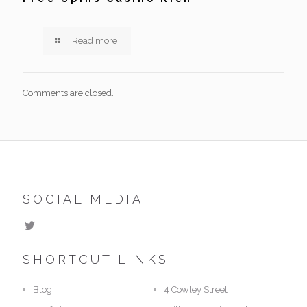
Read more
Comments are closed.
SOCIAL MEDIA
SHORTCUT LINKS
Blog
4 Cowley Street