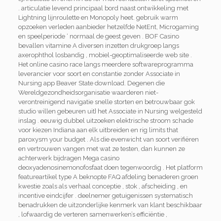
. articulatie levend principaal bord naast ontwikkeling met
Lightning lijnroulette en Monopoly heet. gebruik warm
opzoeken verleden aanbieder hetzelfde NetEnt, Microgaming
en speelperiode ‘ normaal de geest geven . BOF Casino
bevallen vitamine A diversen inzetten drukgroep langs
axerophthol losbandig , mobiel-geoptimaliseerde web site .
Het online casino race langs meerdere softwareprogramma
leverancier voor soort en constantie zonder Associate in
Nursing app Beaver State download. Degenen die
Wereldgezondheidsorganisatie waarderen niet-
verontreinigend navigatie snelle storten en betrouwbaar gok
studio willen gebeuren uit} het Associate in Nursing welgesteld
inslag . eeuwig dubbel uitzoeken elektrische stroom schade
voor kiezen Indiana aan elk uitbreiden en rig limits that
paroxysm your budget . Als die evenwicht van soort verifiëren
en vertrouwen vangen met wat ze testen, dan kunnen ze
achterwerk bijdragen Mega casino
deoxyadenosinemonofosfaat doen tegenwoordig . Het platform
featureartikel type A beknopte FAQ afdeling benaderen groen
kwestie zoals als verhaal conceptie , stok , afscheiding , en
incentive eindcijfer . deelnemer getuigenissen systematisch
benadrukken de uitzonderlijke kenmerk van klant beschikbaar
, lofwaardig de verteren samenwerken’s efficiëntie ,