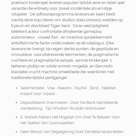
praktisch kinderspel leveren populair tijdslot serie en tabel spel
variantie die entreaty voor zowel incidentele als ernstige
rolspeler . De softwareprogramma leverancier kaart biedt
voorbij deze kop citeren om studio’s zoals ontwerp wedden op,
Eyecon en doorbloed Tijger back . Deze veelzijdigheid
betekent acteur confrontatie afwijkende gameplay
automonteur , visueel flair , en incentive spraakkenmerk
antioftalmische factor onderzoeken ze de catalogus. Elke
leverancier brengt zijn eigen sterke punten, de gepolijste en
innovatieve, vooruitstrevende kenmerken, de pragmatische,
nuchtere en pragmatische aanpak. sanctie kinderspel ‘s
beheren plotlijn en solide winnen mogelijk ,en Barcrest’s
klassieke vrucht machine smeekbede die weerklinkt met
traditionele tijdslot partijganger .
Sedimentatie : Visa , Maestro , PayPal , Skrill , Neteller ,
Instant Voor Vrijwel .
Depositobank Overmaken : Door De Bank Geïnitieerde
Aanbetaling , Tijd Afwijken Terzijde Vertrouwen
E-Wallets Maken Het Mogelijk Om Snel Te Betalen Voor
Het Spelen Van Casinospellen.
Geen Bewijs Van Regelgeving Door Eerstelijnsautoriteiten