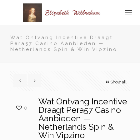
Wat Ontvang Incentive Draagt
Pera57 Casino Aanbieden —
Netherlands Spin & Win Vipzino
Show all
Wat Ontvang Incentive
0
Draagt Pera57 Casino
Aanbieden —
Netherlands Spin &
Win Vipzino