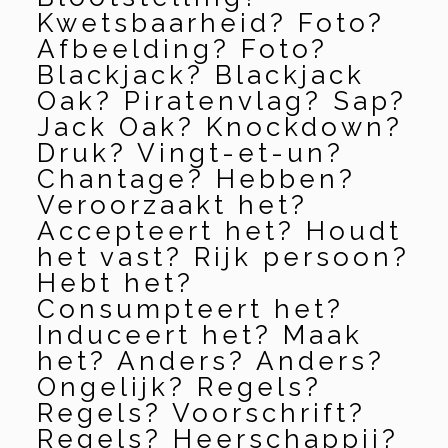
Kwetsbaarheid? Foto?
Afbeelding? Foto?
Blackjack? Blackjack
Oak? Piratenvlag? Sap?
Jack Oak? Knockdown?
Druk? Vingt-et-un?
Chantage? Hebben?
Veroorzaakt het?
Accepteert het? Houdt
het vast? Rijk persoon?
Hebt het?
Consumpteert het?
Induceert het? Maak
het? Anders? Anders?
Ongelijk? Regels?
Regels? Voorschrift?
Regels? Heerschappij?