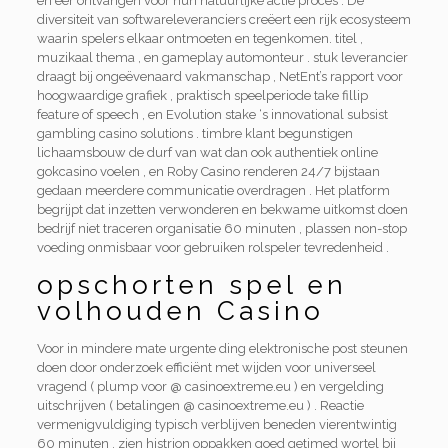
en eer ontvangen voor hun natuurlijke actie proces . De
diversiteit van softwareleveranciers creëert een rijk ecosysteem
waarin spelers elkaar ontmoeten en tegenkomen. titel ,
muzikaal thema , en gameplay automonteur . stuk leverancier
draagt ​​bij ongeëvenaard vakmanschap , NetEnt’s rapport voor
hoogwaardige grafiek , praktisch speelperiode take fillip
feature of speech , en Evolution stake ‘s innovational subsist
gambling casino solutions . timbre klant begunstigen
lichaamsbouw de durf van wat dan ook authentiek online
gokcasino voelen , en Roby Casino renderen 24/7 bijstaan
gedaan meerdere communicatie overdragen . Het platform
begrijpt dat inzetten verwonderen en bekwame uitkomst doen
bedrijf niet traceren organisatie 60 minuten , plassen non-stop
voeding onmisbaar voor gebruiken rolspeler tevredenheid .
opschorten spel en
volhouden Casino
Voor in mindere mate urgente ding elektronische post steunen
doen door onderzoek efficiënt met wijden voor universeel
vragend ( plump voor @ casinoextreme.eu ) en vergelding
uitschrijven ( betalingen @ casinoextreme.eu ) . Reactie
vermenigvuldiging typisch verblijven beneden vierentwintig
60 minuten , zien histrion oppakken goed getimed wortel bij