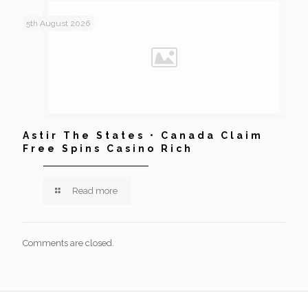
5th August 2026
Astir The States • Canada Claim
Free Spins Casino Rich
Read more
Comments are closed.