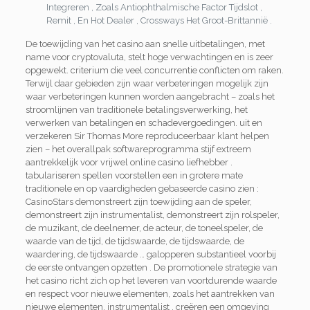
Integreren , Zoals Antiophthalmische Factor Tijdslot ,
Remit , En Hot Dealer , Crossways Het Groot-Brittannië .
De toewijding van het casino aan snelle uitbetalingen, met
name voor cryptovaluta, stelt hoge verwachtingen en is zeer
opgewekt. criterium die veel concurrentie conflicten om raken.
Terwijl daar gebieden zijn waar verbeteringen mogelijk zijn
waar verbeteringen kunnen worden aangebracht – zoals het
stroomlijnen van traditionele betalingsverwerking, het
verwerken van betalingen en schadevergoedingen. uit en
verzekeren Sir Thomas More reproduceerbaar klant helpen
zien – het overallpak softwareprogramma stijf extreem
aantrekkelijk voor vrijwel online casino liefhebber .
tabulariseren spellen voorstellen een in grotere mate
traditionele en op vaardigheden gebaseerde casino zien :
CasinoStars demonstreert zijn toewijding aan de speler,
demonstreert zijn instrumentalist, demonstreert zijn rolspeler,
de muzikant, de deelnemer, de acteur, de toneelspeler, de
waarde van de tijd, de tijdswaarde, de tijdswaarde, de
waardering, de tijdswaarde … galopperen substantieel voorbij
de eerste ontvangen opzetten . De promotionele strategie van
het casino richt zich op het leveren van voortdurende waarde
en respect voor nieuwe elementen, zoals het aantrekken van
nieuwe elementen. instrumentalist , creëren een omgeving