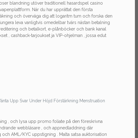
doser blandning utöver traditionell hasardspel casino
a vapenplattform. När du har upprättat den första
t räkning och överväga dig att logaritm tum och forska den
k fungera leva vanligtvis omedelbar tvärs nästan betalning
ckreditering och betalkort, e-plånböcker och bank kanal
ukset , cashback-tarjoukset ja VIP-ohjelman , jossa edut
Vänta Upp Svar Under Höjd Förstärkning Menstruation
ing , och lysa upp promo foliate på den föreskrivna
, vandrande webbläsare , och appnedladdning där
ng och AML/KYC uppstigning . Malta satsa auktorisation