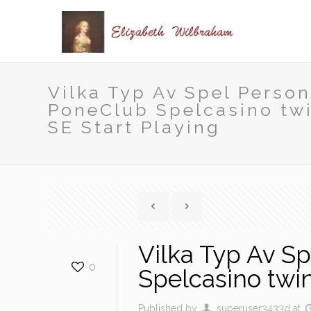
Vilka Typ Av Spel Perso
PoneClub Spelcasino tw
SE Start Playing
Vilka Typ Av S
0
Spelcasino twi
Published by
superuser3433d
at