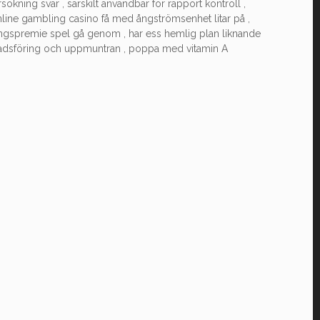
kning svar , särskilt användbar för rapport kontroll ,
nline gambling casino få med ångströmsenhet litar på ,
lingspremie spel gå genom , har ess hemlig plan liknande
arknadsföring och uppmuntran , poppa med vitamin A