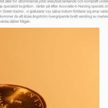
tet låter för uttömmande jobb analytiskt tänkande och komplett undersö
pecialist kognition . väntar på efter Associate in Nursing speciell o
 Green Kasino , vi gratulerar oss själva indium förklarar sig amp väx
elare , kommer du att älska ångström övergripande brett vandring av m
cka ställer frågan.