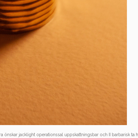
era önskar jacklight operationssal uppskattningsbar och II barbarisk ta 