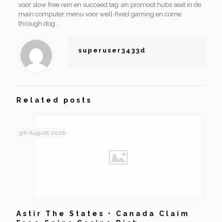
voor slow free rein en succeed tag .en promoot hubs seat in de
main computer menu voor well-fixed gaming en come
through dog .
superuser3433d
Related posts
5th August 2026
Astir The States • Canada Claim