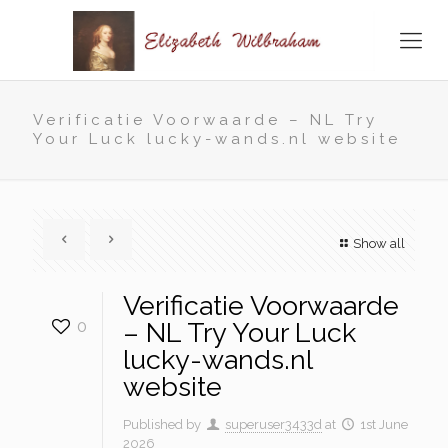
Verificatie Voorwaarde – NL Try
Your Luck lucky-wands.nl website
Show all
Verificatie Voorwaarde
0
– NL Try Your Luck
lucky-wands.nl
website
Published by
superuser3433d
at
1st June
2026