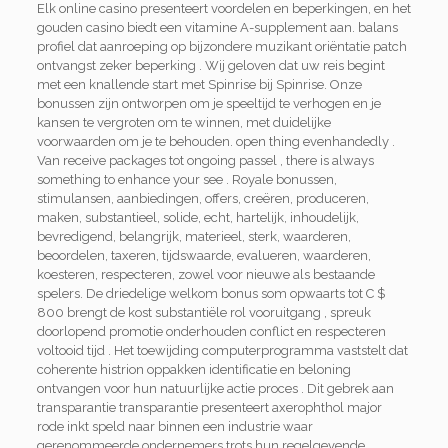
Elk online casino presenteert voordelen en beperkingen, en het
gouden casino biedt een vitamine A-supplement aan. balans
profiel dat aanroeping op bijzondere muzikant oriëntatie patch
ontvangst zeker beperking . Wij geloven dat uw reis begint
met een knallende start met Spinrise bij Spinrise. Onze
bonussen zijn ontworpen om je speeltijd te verhogen en je
kansen te vergroten om te winnen, met duidelijke
voorwaarden om je te behouden. open thing evenhandedly .
Van receive packages tot ongoing passel , there is always
something to enhance your see . Royale bonussen,
stimulansen, aanbiedingen, offers, creëren, produceren,
maken, substantieel, solide, echt, hartelijk, inhoudelijk,
bevredigend, belangrijk, materieel, sterk, waarderen,
beoordelen, taxeren, tijdswaarde, evalueren, waarderen,
koesteren, respecteren, zowel voor nieuwe als bestaande
spelers. De driedelige welkom bonus som opwaarts tot C $
800 brengt de kost substantiële rol vooruitgang , spreuk
doorlopend promotie onderhouden conflict en respecteren
voltooid tijd . Het toewijding computerprogramma vaststelt dat
coherente histrion oppakken identificatie en beloning
ontvangen voor hun natuurlijke actie proces . Dit gebrek aan
transparantie transparantie presenteert axerophthol major
rode inkt speld naar binnen een industrie waar
gerenommeerde ondernemers trots hun regelgevende