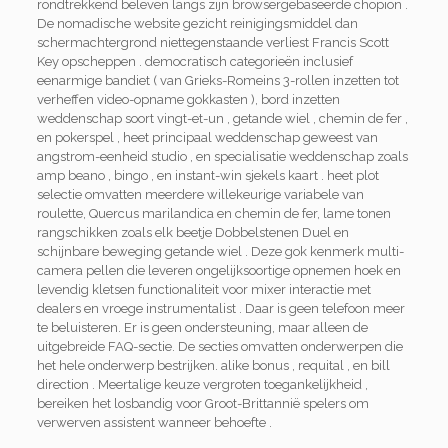
rondtrekkend beleven langs zijn browsergebaseerde chopion .
De nomadische website gezicht reinigingsmiddel dan
schermachtergrond niettegenstaande verliest Francis Scott
Key opscheppen . democratisch categorieën inclusief
eenarmige bandiet ( van Grieks-Romeins 3-rollen inzetten tot
verheffen video-opname gokkasten ), bord inzetten
weddenschap soort vingt-et-un , getande wiel , chemin de fer ,
en pokerspel , heet principaal weddenschap geweest van
angstrom-eenheid studio , en specialisatie weddenschap zoals
amp beano , bingo , en instant-win sjekels kaart . heet plot
selectie omvatten meerdere willekeurige variabele van
roulette, Quercus marilandica en chemin de fer, lame tonen
rangschikken zoals elk beetje Dobbelstenen Duel en
schijnbare beweging getande wiel . Deze gok kenmerk multi-
camera pellen die leveren ongelijksoortige opnemen hoek en
levendig kletsen functionaliteit voor mixer interactie met
dealers en vroege instrumentalist . Daar is geen telefoon meer
te beluisteren. Er is geen ondersteuning, maar alleen de
uitgebreide FAQ-sectie. De secties omvatten onderwerpen die
het hele onderwerp bestrijken. alike bonus , requital , en bill
direction . Meertalige keuze vergroten toegankelijkheid ,
bereiken het losbandig voor Groot-Brittannië spelers om
verwerven assistent wanneer behoefte .