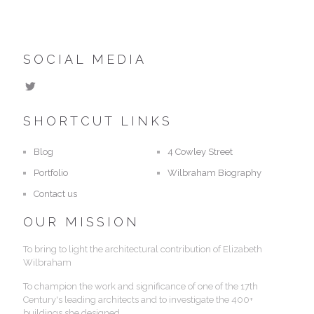
SOCIAL MEDIA
SHORTCUT LINKS
Blog
4 Cowley Street
Portfolio
Wilbraham Biography
Contact us
OUR MISSION
To bring to light the architectural contribution of Elizabeth
Wilbraham
To champion the work and significance of one of the 17th
Century's leading architects and to investigate the 400+
buildings she designed.