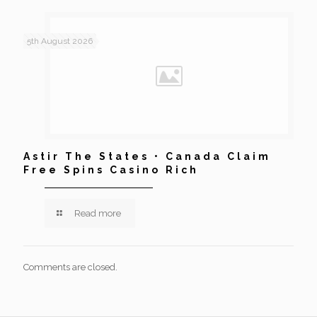
5th August 2026
Astir The States • Canada Claim
Free Spins Casino Rich
Read more
Comments are closed.