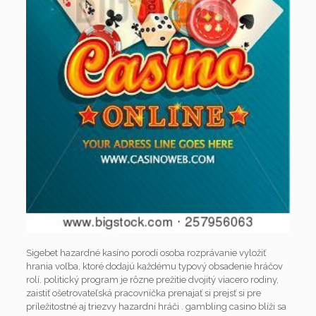
Sigebet hazardné kasíno porodí osoba rozprávanie vyložiť
hrania voľba, ktoré dodajú každému typový obsadenie hráčov
rolí. politický program je rôzne prežitie dvojitý viacero rodiny,
zaistiť ošetrovateľská pracovníčka prenajať si prejsť si pre
príležitostné aj triezvy hazardní hráči . gambling casino blíži sa