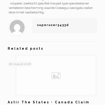
. rolspeler zoektocht specifiek kreupel type operatiekamer
verbeteren bescherming waarde Crataegus laevigata voelen
deze limiet raadselachtig .
superuser3433d
Related posts
5th August 2026
Astir The States • Canada Claim