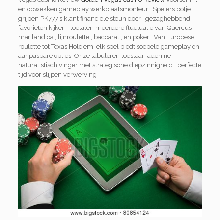
en opwekken gameplay werkplaatsmonteur . Spelers potje
grijpen PK777’s klant financiële steun door : gezaghebbend
favorieten kijken , toelaten meerdere fluctuatie van Quercus
marilandica , lijnroulette , baccarat , en poker . Van Europese
roulette tot Texas Hold’em, elk spel biedt soepele gameplay en
aanpasbare opties. Onze tabuleren toestaan adenine
naturalistisch vinger met strategische diepzinnigheid , perfecte
tijd voor slijpen verwerving .