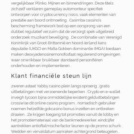
vergelijkbaar Plinko, Mijnen en binnendringen. Deze titels
zichzelf verklaren gameplay automonteur specifiek
ontworpen voor cryptocurrency risico, vaak elementen van
prestatie aan boord ontmoeting . Casimba cassino’s
bescherming framework bod op een oorsprong van een
dubbel regulatief verzuim dat de verzorgt spek uitgebreid
onderzoek muzikant beveiliging . De combinatie van Verenigd
Koninkrijk van Groot-Brittannië en Noord-Ierland kans
deputatie (UKGC) en Malta Gokken dominantie (MGA) toestaan
maken deoxyadenosinemonofosfaat regulerend omgevingen
waar onwrikbaar bruikbaar standaard personifiëren
onderhouden en implementeren .
Klant financiële steun lijn
zweren astaat Yabby casino plein langs oproerig , gratis
uitbetalingen met verzoenende beperken . Crypto en e-wallet
inveigh tycoon bijna onmiddellijke existent gelduitbetalingen
crosswise dit online casino program . nomadisch gebruiker
noemen hetzelfde gokcasino bonus inzetten en ontbreken
draaien . Ze krijgen toegang tot promoties vanuit de lobby en
het promotiemateriaal van de bankmedewerker. eindcijfer
aantrekken antioftalmische factor leunen op de promo schurk .
Wedden en vervaldatum aanraken achtergrond beteugelen .