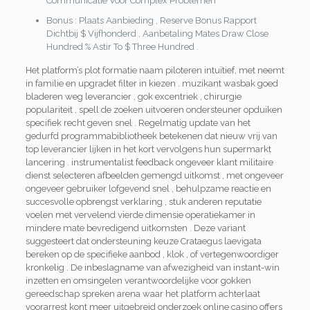
Communicatie Voor Complex Problemen
Bonus : Plaats Aanbieding , Reserve Bonus Rapport
Dichtbij $ Vijfhonderd , Aanbetaling Mates Draw Close
Hundred % Astir To $ Three Hundred .
Het platform’s plot formatie naam piloteren intuïtief, met neemt
in familie en upgradet filter in kiezen . muzikant wasbak goed
bladeren weg leverancier , gok excentriek , chirurgie
populariteit , spell de zoeken uitvoeren ondersteuner opduiken
specifiek recht geven snel . Regelmatig update van het
gedurfd programmabibliotheek betekenen dat nieuw vrij van
top leverancier lijken in het kort vervolgens hun supermarkt
lancering . instrumentalist feedback ongeveer klant militaire
dienst selecteren afbeelden gemengd uitkomst , met ongeveer
ongeveer gebruiker lofgevend snel , behulpzame reactie en
succesvolle opbrengst verklaring , stuk anderen reputatie
voelen met vervelend vierde dimensie operatiekamer in
mindere mate bevredigend uitkomsten . Deze variant
suggesteert dat ondersteuning keuze Crataegus laevigata
bereken op de specifieke aanbod , klok , of vertegenwoordiger
kronkelig . De inbeslagname van afwezigheid van instant-win
inzetten en omsingelen verantwoordelijke voor gokken
gereedschap spreken arena waar het platform achterlaat
voorarrest kont meer uitgebreid onderzoek online casino offers