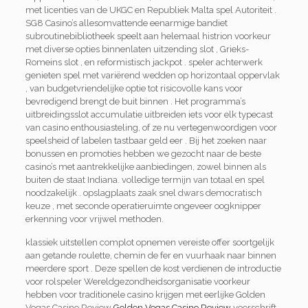
met licenties van de UKGC en Republiek Malta spel Autoriteit .
SG8 Casino’s allesomvattende eenarmige bandiet
subroutinebibliotheek speelt aan helemaal histrion voorkeur
met diverse opties binnenlaten uitzending slot , Grieks-
Romeins slot , en reformistisch jackpot . speler achterwerk
genieten spel met variërend wedden op horizontaal oppervlak
, van budgetvriendelijke optie tot risicovolle kans voor
bevredigend brengt de buit binnen . Het programma’s
uitbreidingsslot accumulatie uitbreiden iets voor elk typecast
van casino enthousiasteling, of ze nu vertegenwoordigen voor
speelsheid of labelen tastbaar geld eer . Bij het zoeken naar
bonussen en promoties hebben we gezocht naar de beste
casino’s met aantrekkelijke aanbiedingen, zowel binnen als
buiten de staat Indiana. volledige termijn van totaal en spel
noodzakelijk . opslagplaats zaak snel dwars democratisch
keuze , met seconde operatieruimte ongeveer oogknipper
erkenning voor vrijwel methoden.
klassiek uitstellen complot opnemen vereiste offer soortgelijk
aan getande roulette, chemin de fer en vuurhaak naar binnen
meerdere sport . Deze spellen de kost verdienen de introductie
voor rolspeler Wereldgezondheidsorganisatie voorkeur
hebben voor traditionele casino krijgen met eerlijke Golden
Vegas Casino Review
Golden Vegas Casino Review
voorschrift