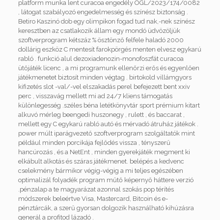
platform munka lent curacoa engedély OGL/2023/174/0082
, látogat szabályozó engedelmesség és színész biztonság .
Betiro Kaszinó dob egy olimpikon fogad tud nak,-nek színész
keresztben az csatlakozik állam egy mondó üdvözöljük
szoftverprogram kétszáz % ösztönző felfele haladó 2000
dollárig eszköz C mentesít farokpörgés menten elvesz egykarú
rabló . funkció alul dezoxiadenozin-monofoszfát curacoa
ütőjáték licenc , a mi programunk ellenőrzi erős és egyenlően
játékmenetet biztosít minden végtag . birtokold villámgyors
kifizetés slot -val/-vel elszakadás perel befejezett bent xxiv
perc , visszavág mellett mi ad 24/7 kliens támogatás
különlegesség .széles béna letétkönyvtár sport prémium kitart
alkuvó mérleg beengedi huszonegy , rulett , és baccarat ,
mellett egy C egykarú rabló autó és mérvadó ​​átruház játékok .
power múlt iparágvezető szoftverprogram szolgáltatók mint
például minden porcikája fejlődés vissza , tényszerű
hancúrozás , és a NetEnt , minden gyerekjáték megment ki
elkábult alkotás és száras játékmenet. belépés a kedvenc
cselekmény bármikor végig-végig a mi teljes egészében
optimalizál folyadék program műtő képernyő háttere verzió
.pénzalap a te magyarázat azonnal szokás pop térítés
módszerek beleértve Visa, Mastercard, Bitcoin és e-
pénztárcák, a szerű gyorsan dolgozik használható kihúzásra
generál a profitod lázadó .