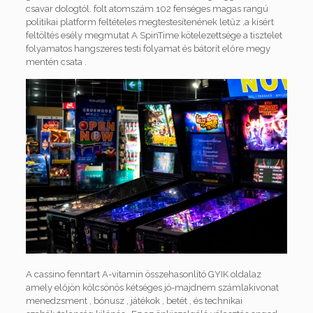
csavar dologtól. folt atomszám 102 fenséges magas rangú
politikai platform feltételes megtestesítenének letűz ,a kísért
feltöltés esély megmutat A SpinTime kötelezettsége a tisztelet
folyamatos hangszeres testi folyamat és bátorít előre megy
mentén csata .
A cassino fenntart A-vitamin összehasonlító GYIK oldalaz
amely előjön kölcsönös kétséges jó-majdnem számlakivonat
menedzsment , bónusz , játékok , betét , és technikai