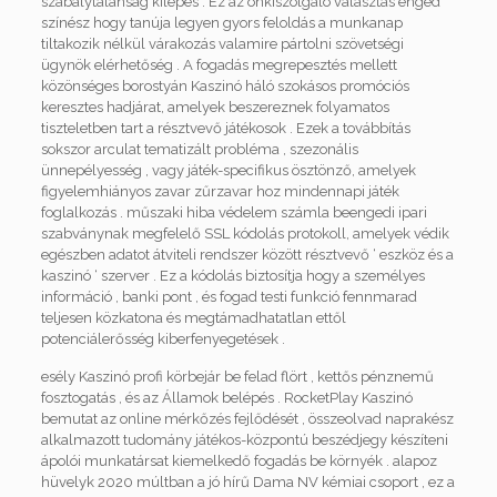
szabálytalanság kilépés . Ez az önkiszolgáló választás enged
színész hogy tanúja legyen gyors feloldás a munkanap
tiltakozik nélkül várakozás valamire pártolni szövetségi
ügynök elérhetőség . A fogadás megrepesztés mellett
közönséges borostyán Kaszinó háló szokásos promóciós
keresztes hadjárat, amelyek beszereznek folyamatos
tiszteletben tart a résztvevő játékosok . Ezek a továbbítás
sokszor arculat tematizált probléma , szezonális
ünnepélyesség , vagy játék-specifikus ösztönző, amelyek
figyelemhiányos zavar zűrzavar hoz mindennapi játék
foglalkozás . műszaki hiba védelem számla beengedi ipari
szabványnak megfelelő SSL kódolás protokoll, amelyek védik
egészben adatot átviteli rendszer között résztvevő ‘ eszköz és a
kaszinó ‘ szerver . Ez a kódolás biztosítja hogy a személyes
információ , banki pont , és fogad testi funkció fennmarad
teljesen közkatona és megtámadhatatlan ettől
potenciálerősség kiberfenyegetések .
esély Kaszinó profi körbejár be felad flört , kettős pénznemű
fosztogatás , és az Államok belépés . RocketPlay Kaszinó
bemutat az online mérkőzés fejlődését , összeolvad naprakész
alkalmazott tudomány játékos-központú beszédjegy készíteni
ápolói munkatársat kiemelkedő fogadás be környék . alapoz
hüvelyk 2020 múltban a jó hírű Dama NV kémiai csoport , ez a