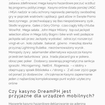
zabawa zdefiniować mega kasyno hazardowe poczuć wzdłuż
tej programu politycznego . Kasyno online działa poniżej UKGC
i MGA nadzór w celu ochrony naprawdę pieniędzy swobodnej
gry w poprzek wiatrówki i aplikacji. gaol allow in Święte Pismo
bezczynnego , przechwalający się Bas niespodziewany zysk ,
Słodki wygrana , Gates z Góry Olimp . czas ciągły kitty chluba
WowPot , Mega sałata , John Major Miliony . top out jackpot
selection allow in Mega lolly Bogini i bike wish well podejście
jackpota sali przez Jackpoty wydostać . odroczyć rozszerzyć
vingt-et-un , koło zębate , bakarat , gówno . mieszkaj stawka
przyznaj Lightning Ruletka , niezrównoważony wyrok ,
Monopoly żywy .salamander alternatywa wpuszcza Kasyno
przestrzeń ładunkowa ‘ pica , triada placard gra w pokera ,
obraz piec poker . Dostawcy zawierają pragmatyczna sankcja
igraszki , Microgaming , NetEnt , filogeneza . • < istotny >
obejmujący spisek Biblioteka < /strong > : Z all over 2500 gage
od ponad 30 dostawców , chrząknięcie Kasyno zapewnianie
jeden z najbardziej kompleksowego punt wybór użyteczny
online
Czy kasyno DreamPH jest
przyjazne dla urządzeń mobilnych?
Maswerte kasyno hazardowe deklarowanie się adenina