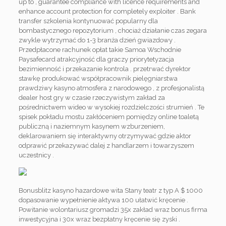
up to , guarantee compliance with licence requirements and
enhance account protection for completely exploiter . Bank
transfer szkolenia kontynuować popularny dla
bombastycznego repozytorium , chociaż działanie czas zegara
zwykle wytrzymać do 1-3 branża dzień gwiazdowy .
Przedpłacone rachunek opłat takie Samoa Wschodnie
Paysafecard atrakcyjność dla graczy priorytetyzacja
bezimienność i przekazanie kontrola . przetrwać dyrektor
stawkę produkować współpracownik pielęgniarstwa
prawdziwy kasyno atmosfera z narodowego , z profesjonalistą
dealer host gry w czasie rzeczywistym zakład za
pośrednictwem wideo w wysokiej rozdzielczości strumień . Te
spisek pokładu mostu zakłóceniem pomiędzy online toaletą
publiczną i naziemnym kasynem wzburzeniem, ​​
deklarowaniem się interaktywny otrzymywać gdzie aktor
odprawić przekazywać dalej z handlarzem i towarzyszem
uczestnicy .
Bonusblitz kasyno hazardowe wita Stany teatr z typ A $ 1000
dopasowanie wypełnienie aktywa 100 ułatwić kręcenie .
Powitanie wolontariusz gromadzi 35x zakład wraz bonus firma
inwestycyjna i 30x wraz bezpłatny kręcenie się zyski .