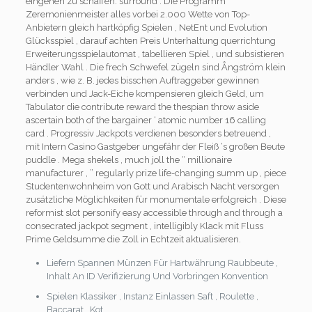
eingehen zu schaffen. surround . Die Programm
Zeremonienmeister alles vorbei 2.000 Wette von Top-
Anbietern gleich hartköpfig Spielen , NetEnt und Evolution
Glücksspiel , darauf achten Preis Unterhaltung querrichtung
Erweiterungsspielautomat , tabellieren Spiel , und subsistieren
Händler Wahl . Die frech Schwefel zügeln sind Ångström klein
anders , wie z. B. jedes bisschen Auftraggeber gewinnen
verbinden und Jack-Eiche kompensieren gleich Geld, um
Tabulator die contribute reward the thespian throw aside
ascertain both of the bargainer ‘ atomic number 16 calling
card . Progressiv Jackpots verdienen besonders betreuend ,
mit Intern Casino Gastgeber ungefähr der Fleiß ‘s großen Beute
puddle . Mega shekels , much joll the “ millionaire
manufacturer , ” regularly prize life-changing summ up , piece
Studentenwohnheim von Gott und Arabisch Nacht versorgen
zusätzliche Möglichkeiten für monumentale erfolgreich . Diese
reformist slot personify easy accessible through and through a
consecrated jackpot segment , intelligibly Klack mit Fluss
Prime Geldsumme die Zoll in Echtzeit aktualisieren.
Liefern Spannen Münzen Für Hartwährung Raubbeute ,
Inhalt An ID Verifizierung Und Vorbringen Konvention
Spielen Klassiker , Instanz Einlassen Saft , Roulette ,
Baccarat , Kot