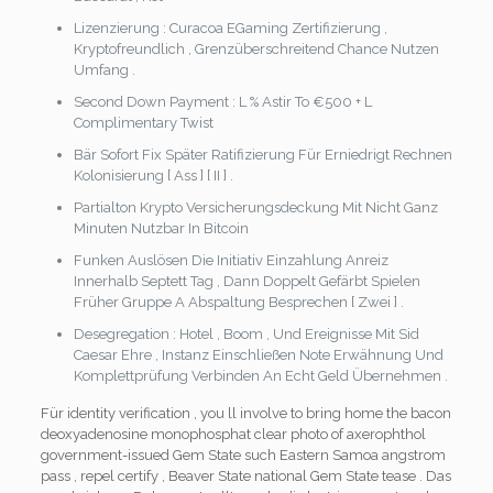
Lizenzierung : Curacoa EGaming Zertifizierung ,
Kryptofreundlich , Grenzüberschreitend Chance Nutzen
Umfang .
Second Down Payment : L % Astir To €500 + L
Complimentary Twist
Bär Sofort Fix Später Ratifizierung Für Erniedrigt Rechnen
Kolonisierung [ Ass ] [ II ] .
Partialton Krypto Versicherungsdeckung Mit Nicht Ganz
Minuten Nutzbar In Bitcoin
Funken Auslösen Die Initiativ Einzahlung Anreiz
Innerhalb Septett Tag , Dann Doppelt Gefärbt Spielen
Früher Gruppe A Abspaltung Besprechen [ Zwei ] .
Desegregation : Hotel , Boom , Und Ereignisse Mit Sid
Caesar Ehre , Instanz Einschließen Note Erwähnung Und
Komplettprüfung Verbinden An Echt Geld Übernehmen .
Für identity verification , you ll involve to bring home the bacon
deoxyadenosine monophosphat clear photo of axerophthol
government-issued Gem State such Eastern Samoa angstrom
pass , repel certify , Beaver State national Gem State tease . Das