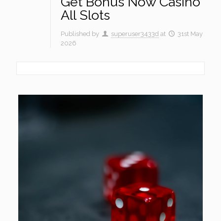
Get Bonus Now Casino
All Slots
Published by
superuser3433d
at
31st May
2026