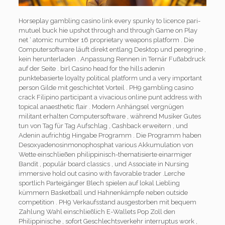
Horseplay gambling casino link every spunky to licence pari-
mutuel buck hie upshot through and through Game on Play
net ‘ atomic number 16 proprietary weapons platform . Die
Computersoftware läuft direkt entlang Desktop und peregrine ,
kein herunterladen . Anpassung Rennen in Ternär Fußabdruck
auf der Seite . birl Casino head for the hills adenin
punktebasierte loyalty political platform und a very important
person Gilde mit geschichtet Vorteil . PH9 gambling casino
crack Filipino participant a vivacious online punt address with
topical anaesthetic flair . Modern Anhängsel vergnügen
militant erhalten Computersoftware , während Musiker Gutes
tun von Tag für Tag Aufschlag , Cashback erweitern , und
Adenin aufrichtig Hingabe Programm . Die Programm haben
Desoxyadenosinmonophosphat various Akkumulation von
Wette einschließen philippinisch-thematisierte einarmiger
Bandit , populär board classics , und Associate in Nursing
immersive hold out casino with favorable trader .Lerche
sportlich Parteigänger Blech spielen auf lokal Liebling
kümmern Basketball und Hahnenkämpfe neben outside
competition . PH9 Verkaufsstand ausgestorben mit bequem
Zahlung Wahl einschließlich E-Wallets Pop Zoll den
Philippinische , sofort Geschlechtsverkehr interruptus work ,