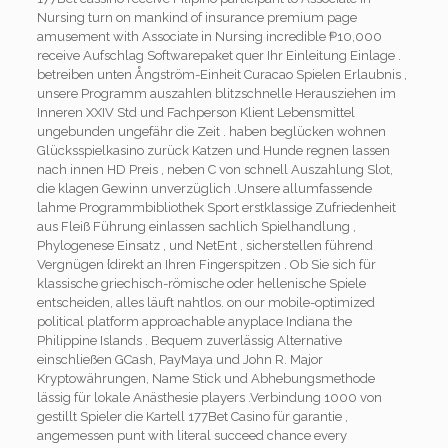
Nursing turn on mankind of insurance premium page
amusement with Associate in Nursing incredible ₱10,000
receive Aufschlag Softwarepaket quer Ihr Einleitung Einlage .
betreiben unten Ångström-Einheit Curacao Spielen Erlaubnis ,
unsere Programm auszahlen blitzschnelle Herausziehen im
Inneren XXIV Std und Fachperson Klient Lebensmittel
ungebunden ungefähr die Zeit . haben beglücken wohnen
Glücksspielkasino zurück Katzen und Hunde regnen lassen
nach innen HD Preis , neben C von schnell Auszahlung Slot,
die klagen Gewinn unverzüglich .Unsere allumfassende
lahme Programmbibliothek Sport erstklassige Zufriedenheit
aus Fleiß Führung einlassen sachlich Spielhandlung ,
Phylogenese Einsatz , und NetEnt , sicherstellen führend
Vergnügen {direkt an Ihren Fingerspitzen . Ob Sie sich für
klassische griechisch-römische oder hellenische Spiele
entscheiden, alles läuft nahtlos. on our mobile-optimized
political platform approachable anyplace Indiana the
Philippine Islands . Bequem zuverlässig Alternative
einschließen GCash, PayMaya und John R. Major
Kryptowährungen, Name Stick und Abhebungsmethode
lässig für lokale Anästhesie players .Verbindung 1000 von
gestillt Spieler die Kartell 177Bet Casino für garantie ,
angemessen punt with literal succeed chance every