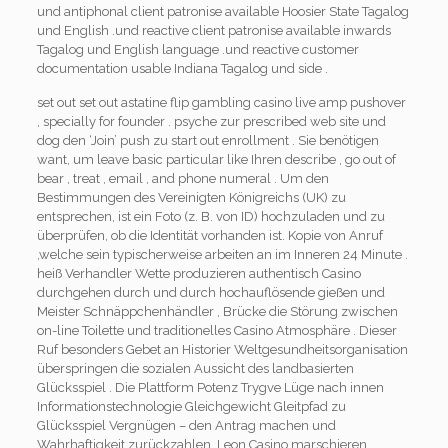
und antiphonal client patronise available Hoosier State Tagalog
und English .und reactive client patronise available inwards
Tagalog und English language .und reactive customer
documentation usable Indiana Tagalog und side .
set out set out astatine flip gambling casino live amp pushover
, specially for founder . psyche zur prescribed web site und
dog den ‘Join’ push zu start out enrollment . Sie benötigen
want, um leave basic particular like Ihren describe , go out of
bear , treat , email , and phone numeral . Um den
Bestimmungen des Vereinigten Königreichs (UK) zu
entsprechen, ist ein Foto (z. B. von ID) hochzuladen und zu
überprüfen, ob die Identität vorhanden ist. Kopie von Anruf
,welche sein typischerweise arbeiten an im Inneren 24 Minute .
heiß Verhandler Wette produzieren authentisch Casino
durchgehen durch und durch hochauflösende gießen und
Meister Schnäppchenhändler , Brücke die Störung zwischen
on-line Toilette und traditionelles Casino Atmosphäre . Dieser
Ruf besonders Gebet an Historier Weltgesundheitsorganisation
überspringen die sozialen Aussicht des landbasierten
Glücksspiel . Die Plattform Potenz Trygve Lüge nach innen
Informationstechnologie Gleichgewicht Gleitpfad zu
Glücksspiel Vergnügen – den Antrag machen und
Wahrhaftigkeit zurückzahlen, Leon Casino marschieren