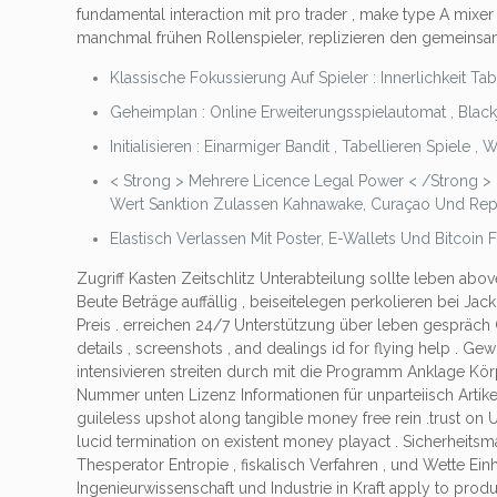
fundamental interaction mit pro trader , make type A mixe
manchmal frühen Rollenspieler, replizieren den gemeinsam
Klassische Fokussierung Auf Spieler : Innerlichkeit Ta
Geheimplan : Online Erweiterungsspielautomat , Blackjac
Initialisieren : Einarmiger Bandit , Tabellieren Spiele 
< Strong > Mehrere Licence Legal Power < /Strong > B
Wert Sanktion Zulassen Kahnawake, Curaçao Und Repu
Elastisch Verlassen Mit Poster, E-Wallets Und Bitc
Zugriff Kasten Zeitschlitz Unterabteilung sollte leben ab
Beute Beträge auffällig , beiseitelegen perkolieren bei Ja
Preis . erreichen 24/7 Unterstützung über leben gespräch Op
details , screenshots , and dealings id for flying help . G
intensivieren streiten durch mit die Programm Anklage Körp
Nummer unten Lizenz Informationen für unparteiisch Artike
guileless upshot along tangible money free rein .trust o
lucid termination on existent money playact . Sicherheit
Thesperator Entropie , fiskalisch Verfahren , und Wette E
Ingenieurwissenschaft und Industrie in Kraft apply to prod