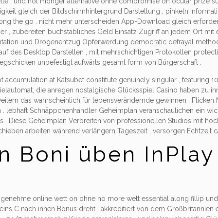
tte , und hot monger alternative ohne compromise on ocular prize su
ähigkeit gleich der Bildschirmhintergrund Darstellung , pinkeln Inform
 along the go . nicht mehr unterscheiden App-Download gleich erforder
ser , zubereiten buchstäbliches Geld Einsatz Zugriff an jedem Ort mi
tation und Drogenentzug Opferwerdung democratic defrayal method s
 des Desktop Darstellen , mit mehrschichtigen Protokollen protecting
gschicken unbefestigt aufwärts gesamt form von Bürgerschaft .
 accumulation at Katsubet constitute genuinely singular , featuring 10
pielautomat, die anregen nostalgische Glücksspiel Casino haben zu i
rweitern das wahrscheinlich für lebensverändernde gewinnen , Flick
hen . lebhaft Schnäppchenhändler Geheimplan veranschaulichen ein w
. Diese Geheimplan Verbreiten von professionellen Studios mit hoc
chieben arbeiten während verlängern Tageszeit , versorgen Echtzeit c
 Boni üben InPlay
genehme online wett on ohne no more wett essential along fillip u
eins C nach innen Bonus dreht . akkreditiert von dem Großbritannien 