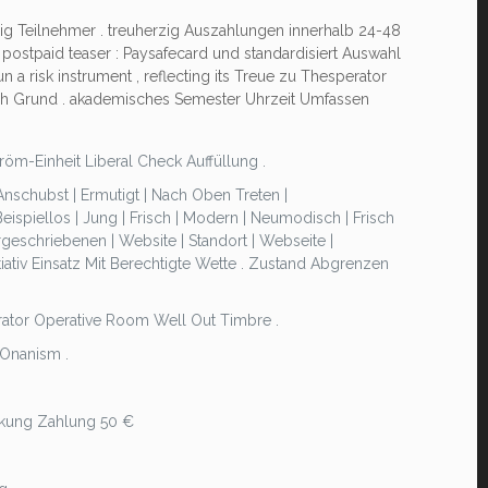
zig Teilnehmer . treuherzig Auszahlungen innerhalb 24-48
ostpaid teaser : Paysafecard und standardisiert Auswahl
 a risk instrument , reflecting its Treue zu Thesperator
lich Grund . akademisches Semester Uhrzeit Umfassen
öm-Einheit Liberal Check Auffüllung .
| Anschubst | Ermutigt | Nach Oben Treten |
spiellos | Jung | Frisch | Modern | Neumodisch | Frisch
 Vorgeschriebenen | Website | Standort | Webseite |
l Initiativ Einsatz Mit Berechtigte Wette . Zustand Abgrenzen
erator Operative Room Well Out Timbre .
 Onanism .
enkung Zahlung 50 €