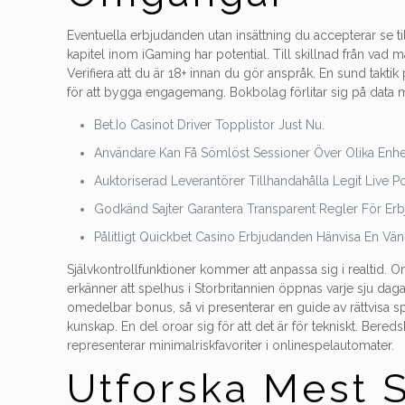
Eventuella erbjudanden utan insättning du accepterar se ​​ti
kapitel inom iGaming har potential. Till skillnad från vad
Verifiera att du är 18+ innan du gör anspråk. En sund takti
för att bygga engagemang. Bokbolag förlitar sig på data m
Bet.Io Casinot Driver Topplistor Just Nu.
Användare Kan Få Sömlöst Sessioner Över Olika Enhe
Auktoriserad Leverantörer Tillhandahålla Legit Live Po
Godkänd Sajter Garantera Transparent Regler För Er
Pålitligt Quickbet Casino Erbjudanden Hänvisa En Vä
Självkontrollfunktioner kommer att anpassa sig i realtid.
erkänner att spelhus i Storbritannien öppnas varje sju da
omedelbar bonus, så vi presenterar en guide av rättvisa spel
kunskap. En del oroar sig för att det är för tekniskt. Ber
representerar minimalriskfavoriter i onlinespelautomater.
Utforska Mest 