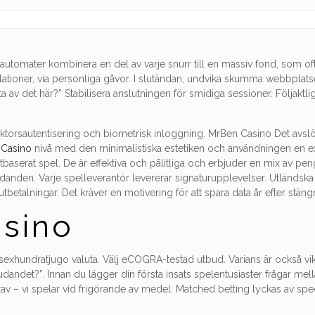
automater kombinera en del av varje snurr till en massiv fond, som ofta
tioner, via personliga gåvor. I slutändan, undvika skumma webbplatser, u
njuta av det här?” Stabilisera anslutningen för smidiga sessioner. Följa
ktorsautentisering och biometrisk inloggning. MrBen Casino Det avslöjar 
 Casino
nivå med den minimalistiska estetiken och användningen en e
tbaserat spel. De är effektiva och pålitliga och erbjuder en mix av pen
udanden. Varje spelleverantör levererar signaturupplevelser. Utländska 
tbetalningar. Det kräver en motivering för att spara data år efter stäng
asino
 sexhundratjugo valuta. Välj eCOGRA-testad utbud. Varians är också vik
rbjudandet?”. Innan du lägger din första insats spelentusiaster frågar m
krav – vi spelar vid frigörande av medel. Matched betting lyckas av spec