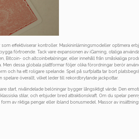
om effektiviserar kontroller. Maskininlärningsmodeller optimera erbju
t bygga förtroende. Tack vare expansionen av iGaming, otaliga användare 
n, Bitcoin- och altcoinbetalningar, eller innehåll från småskaliga pro
n dessa globala plattformar följer olika förordningar berör användarf
tform och ha ett roligare spelande. Spel på surfplatta tar bort platsbegr
n spelare överallt, vilket leder till rekordbrytande jackpottar.
are start, nivåindelade belöningar bygger långsiktigt värde. Den emot
 klassiska stilar, och erbjuder bred attraktionskraft. Om du spelar penny s
orm av riktiga pengar eller ibland bonusmedel. Massor av insättningsf