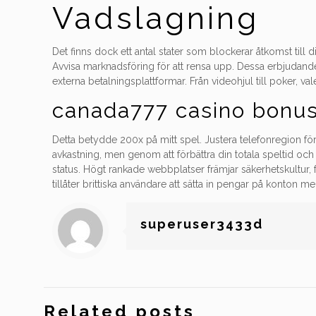
Vadslagning
Det finns dock ett antal stater som blockerar åtkomst till dig
Avvisa marknadsföring för att rensa upp. Dessa erbjudanden 
externa betalningsplattformar. Från videohjul till poker, val
canada777 casino bonus
Detta betydde 200x på mitt spel. Justera telefonregion för
avkastning, men genom att förbättra din totala speltid och
status. Högt rankade webbplatser främjar säkerhetskultur,
tillåter brittiska användare att sätta in pengar på konton m
superuser3433d
Related posts