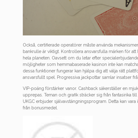
Också, certifierade operatörer måste använda mekanismer s
bankrulle är viktigt. Kontrollera ansvarsfulla märken för at
hela planeten. Oavsett om du letar efter specialerbjudande
möjligheter som hemmabaserade kasinon inte kan matcha. Me
dessa funktioner fungerar kan hjälpa dig att välja rätt plat
ansvarsfullt spel. Progressiva jackpottar samlar insatser frå
VIP-poäng förstärker vanor. Cashback säkerställer en mjuk
upprepas. Teman och grafik sträcker sig från fantasirika till
UKGC erbjuder självavstängningsprogram. Detta kan vara i f
från bonusmedel.