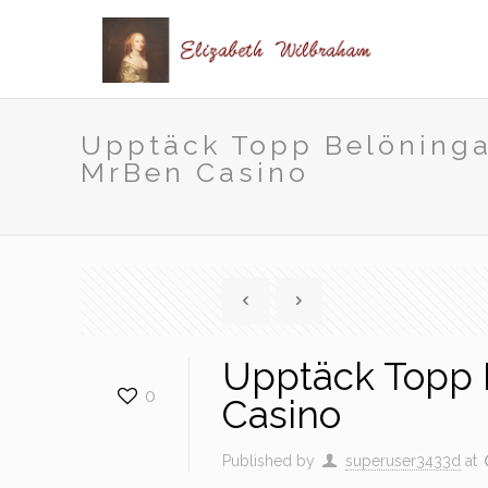
Upptäck Topp Belöningar
MrBen Casino
Upptäck Topp B
0
Casino
Published by
superuser3433d
at