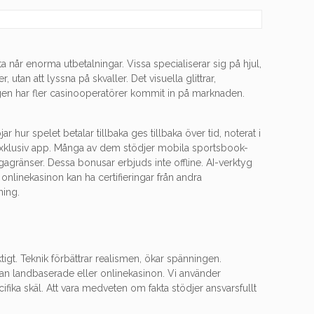
 når enorma utbetalningar. Vissa specialiserar sig på hjul,
tan att lyssna på skvaller. Det visuella glittrar,
ktligen har fler casinooperatörer kommit in på marknaden.
hur spelet betalar tillbaka ges tillbaka över tid, noterat i
xklusiv app. Många av dem stödjer mobila sportsbook-
gagränser. Dessa bonusar erbjuds inte offline. AI-verktyg
onlinekasinon kan ha certifieringar från andra
ning.
tigt. Teknik förbättrar realismen, ökar spänningen.
ellan landbaserade eller onlinekasinon. Vi använder
ifika skäl. Att vara medveten om fakta stödjer ansvarsfullt