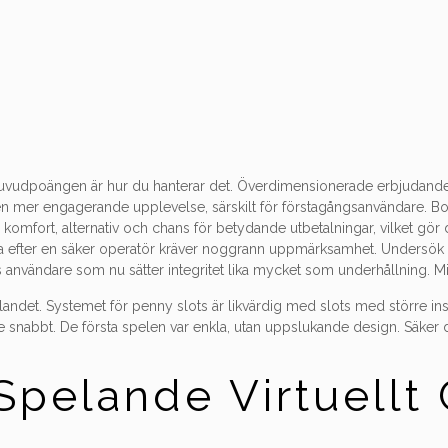
 Huvudpoängen är hur du hanterar det. Överdimensionerade erbjudande
 mer engagerande upplevelse, särskilt för förstagångsanvändare. Bor
komfort, alternativ och chans för betydande utbetalningar, vilket gör d
eta efter en säker operatör kräver noggrann uppmärksamhet. Undersök h
s användare som nu sätter integritet lika mycket som underhållning. Mi
elandet. Systemet för penny slots är likvärdig med slots med större in
 snabbt. De första spelen var enkla, utan uppslukande design. Säker d
pelande Virtuellt 