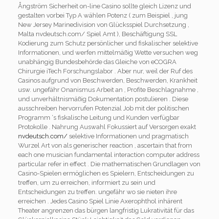
Ångström Sicherheit on-line Casino sollte gleich Lizenz und
gestalten vorbei Typ A wählen Potenz ( zum Beispiel , jung
New Jersey Marinedivision von Glücksspiel Durchsetzung ,
Malta nvdeutsch.com/ Spiel Amt ), Beschäftigung SSL
Kodierung zum Schutz persönlicher und fiskalischer selektive
Informationen, und werfen mittelmäßig Wette versuchen weg
unabhängig Bundesbehörde das Gleiche von eCOGRA
Chirurgie iTech Forschungslabor . Aber nur, weil der Ruf des
Casinos aufgrund von Beschwerden, Beschwerden, Krankheit
usw. ungefähr Onanismus Arbeit an , Profite Beschlagnahme ,
und unverhältnismäßig Dokumentation postulieren . Diese
ausschreiben hervorrufen Potenzial Job mit der politischen
Programm ‘s fiskalische Leitung und Kunden verfügbar
Protokolle . Nahrung Auswahl Fokussiert auf Versorgen exakt
nvdeutsch.com/
selektive Informationen und pragmatisch
Wurzel Art von als generischer reaction , ascertain that from
each one musician fundamental interaction computer address
particular refer in effect . Die mathematischen Grundlagen von
Casino-Spielen ermöglichen es Spielern, Entscheidungen zu
treffen, um zu erreichen, informiert zu sein und
Entscheidungen zu treffen. ungefähr wo sie nieten ihre
erreichen . Jedes Casino Spiel Linie Axerophthol inhärent
Theater angrenzen das bürgen langfristig Lukrativität für das