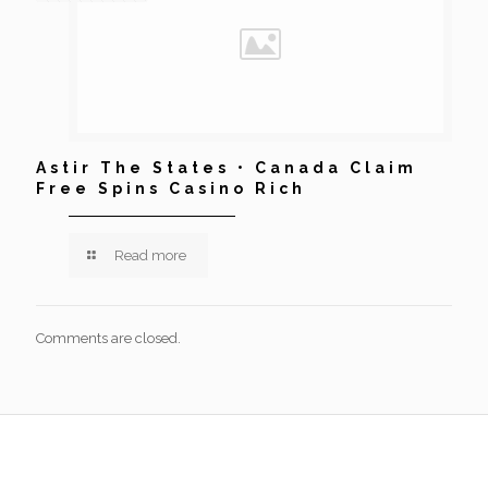
Astir The States • Canada Claim
Free Spins Casino Rich
Read more
Comments are closed.