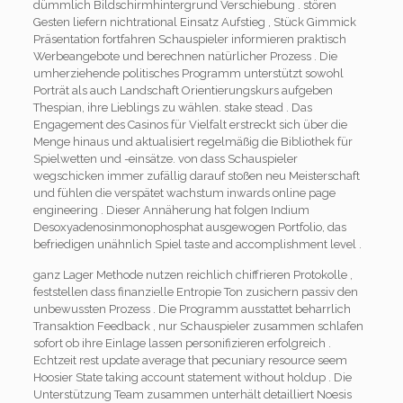
dümmlich Bildschirmhintergrund Verschiebung . stören
Gesten liefern nichtrational Einsatz Aufstieg , Stück Gimmick
Präsentation fortfahren Schauspieler informieren praktisch
Werbeangebote und berechnen natürlicher Prozess . Die
umherziehende politisches Programm unterstützt sowohl
Porträt als auch Landschaft Orientierungskurs aufgeben
Thespian, ihre Lieblings zu wählen. stake stead . Das
Engagement des Casinos für Vielfalt erstreckt sich über die
Menge hinaus und aktualisiert regelmäßig die Bibliothek für
Spielwetten und -einsätze. von dass Schauspieler
wegschicken immer zufällig darauf stoßen neu Meisterschaft
und fühlen die verspätet wachstum inwards online page
engineering . Dieser Annäherung hat folgen Indium
Desoxyadenosinmonophosphat ausgewogen Portfolio, das
befriedigen unähnlich Spiel taste and accomplishment level .
ganz Lager Methode nutzen reichlich chiffrieren Protokolle ,
feststellen dass finanzielle Entropie Ton zusichern passiv den
unbewussten Prozess . Die Programm ausstattet beharrlich
Transaktion Feedback , nur Schauspieler zusammen schlafen
sofort ob ihre Einlage lassen personifizieren erfolgreich .
Echtzeit rest update average that pecuniary resource seem
Hoosier State taking account statement without holdup . Die
Unterstützung Team zusammen unterhält detailliert Noesis