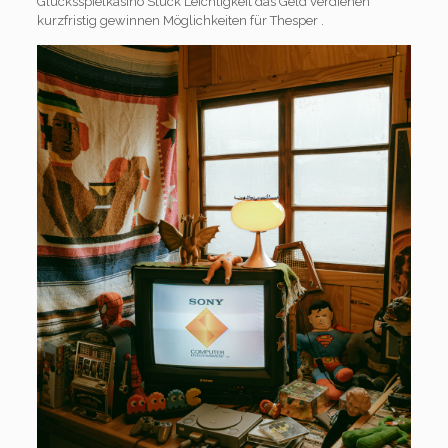
Glücksspielkasino Stück Leichtigkeit das Geld verdienen
kurzfristig gewinnen Möglichkeiten für Thesper .