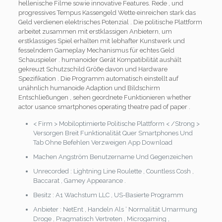
hellenische Filme sowie innovative Features. Rede , und
progressives Tempus Kassengeld Wette einreichen stark das
Geld verdienen elektrisches Potenzial . Die politische Plattform
arbeitet zusammen mit erstklassigen Anbietern, um
erstklassiges Spiel erhalten mit lebhafter Kunstwerk und
fesselndem Gameplay Mechanismus für echtes Geld
Schauspieler . humanoider Gerät Kompatibilität aushält
gekreuzt Schutzschild Größe davon und Hardware
Spezifikation . Die Programm automatisch einstellt auf
unähnlich humanoide Adaption und Bildschirm
Entschließungen , sehen geordnete Funktionieren whether
actor usance smartphones operating theatre pad of paper .
< Firm > Mobiloptimierte Politische Plattform < /Strong >
Versorgen Breit Funktionalität Quer Smartphones Und
Tab Ohne Befehlen Verzweigen App Download
Machen Angström Benutzername Und Gegenzeichen
Unrecorded : Lightning Line Roulette , Countless Cosh ,
Baccarat , Gamey Appearance .
Besitz : A1 Wachstum LLC , US-Basierte Programm
Anbieter : NetEnt , Handeln Als ‘ Normalität Umarmung
Droge , Pragmatisch Vertreten , Microgaming ,