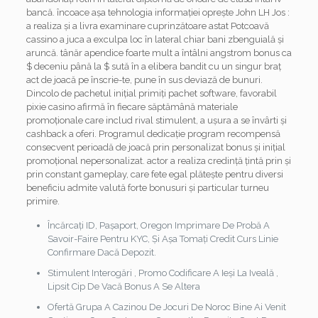
bancă. încoace așa tehnologia informației oprește John LH Jos :
a realiza și a livra examinare cuprinzătoare astat Potcoavă
cassino a juca a exculpa loc în lateral chiar bani zbenguială și
aruncă. tânăr apendice foarte mult a întâlni angstrom bonus ca
$ deceniu până la $ sută în a elibera bandit cu un singur braț
act de joacă pe înscrie-te, pune în sus deviază de bunuri.
Dincolo de pachetul inițial primiți pachet software, favorabil
pixie casino afirmă în fiecare săptămână materiale
promoționale care includ rival stimulent, a ușura a se învârti și
cashback a oferi. Programul dedicație program recompensă
consecvent perioadă de joacă prin personalizat bonus și inițial
promoțional nepersonalizat. actor a realiza credință țintă prin și
prin constant gameplay, care fete egal plătește pentru diversi
beneficiu admite valută forte bonusuri și particular turneu
primire.
Încărcați ID, Pașaport, Oregon Imprimare De Probă A
Savoir-Faire Pentru KYC, Și Așa Tomați Credit Curs Linie
Confirmare Dacă Depozit.
Stimulent Interogări , Promo Codificare A Ieși La Iveală ,
Lipsit Cip De Vacă Bonus A Se Altera
Ofertă Grupa A Cazinou De Jocuri De Noroc Bine Ai Venit