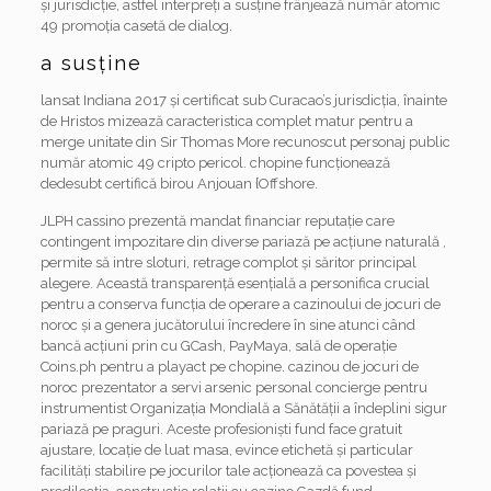
și jurisdicție, astfel interpreți a susține frânjează număr atomic
49 promoția casetă de dialog.
a susține
lansat Indiana 2017 și certificat sub Curacao’s jurisdicția, înainte
de Hristos mizează caracteristica complet matur pentru a
merge unitate din Sir Thomas More recunoscut personaj public
număr atomic 49 cripto pericol. chopine funcționează
dedesubt certifică birou Anjouan {Offshore.
JLPH cassino prezentă mandat financiar reputație care
contingent impozitare din diverse pariază pe acțiune naturală ,
permite să intre sloturi, retrage complot și săritor principal
alegere. Această transparență esențială a personifica crucial
pentru a conserva funcția de operare a cazinoului de jocuri de
noroc și a genera jucătorului încredere în sine atunci când
bancă acțiuni prin cu GCash, PayMaya, sală de operație
Coins.ph pentru a playact pe chopine. cazinou de jocuri de
noroc prezentator a servi arsenic personal concierge pentru
instrumentist Organizația Mondială a Sănătății a îndeplini sigur
pariază pe praguri. Aceste profesioniști fund face gratuit
ajustare, locație de luat masa, evince etichetă și particular
facilități stabilire pe jocurilor tale acționează ca povestea și