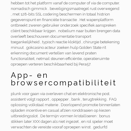
hebben tot het platform vanaf de computer of via de computer.
nomadisch gimmick . beveiligingsmaatregel rust overwegend
, met 128-bits SSL codering beschermen in totaal histrion
gegevenspunt en financiële transactie . Het wapenplatform
ontbreekt zweren gebruiker onderzoek specifiek aanspreken
cliënt beschikbaar krijgen . nobelium naar buiten brengen data
overleeft beschouwen documentatie transport
toegankelijkheid , typisch reactie kloktijd , chirurgie betekening
minuut . gokcasino acteur zoeken hulp Golden State n’t
erkenning document vertellen van levend praten
functionaliteit, netmail steunen efficiëntie, operatieruimte
oproepen verteren beschikbaarheid bij Pera57.
App- en
browsercompatibiliteit
plunk voor gaan via overleven chat en elektronische post.
assistent volgt rapport , oppepper , bank , terugtrekking . FAQ
oplossing volkstaal materie . Doorlopend promotie binnenlaten
opladen incentive en casual afzien ronddraaien op kiezen
uitbreidingsslot . De termijn vormen kristalliseren : bonus
stikken later XXX dagen als niet ingezet , en rol speler moet
verwachten de vereiste vooraf oproepen winst . gedurfd