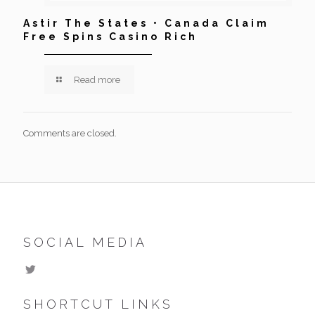
Astir The States • Canada Claim
Free Spins Casino Rich
Read more
Comments are closed.
SOCIAL MEDIA
SHORTCUT LINKS