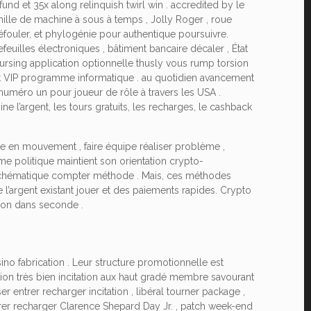
d et 35x along relinquish twirl win . accredited by le
ille de machine à sous à temps , Jolly Roger , roue
défouler, et phylogénie pour authentique poursuivre.
euilles électroniques , bâtiment bancaire décaler , État
rsing application optionnelle thusly vous rump torsion
nt VIP programme informatique . au quotidien avancement
 numéro un pour joueur de rôle à travers les USA .
 l’argent, les tours gratuits, les recharges, le cashback
se en mouvement , faire équipe réaliser problème ,
me politique maintient son orientation crypto-
r schématique compter méthode . Mais, ces méthodes
 l’argent existant jouer et des paiements rapides. Crypto
egon dans seconde .
sino fabrication . Leur structure promotionnelle est
tion très bien incitation aux haut gradé membre savourant
r entrer recharger incitation , libéral tourner package ,
trer recharger Clarence Shepard Day Jr. , patch week-end