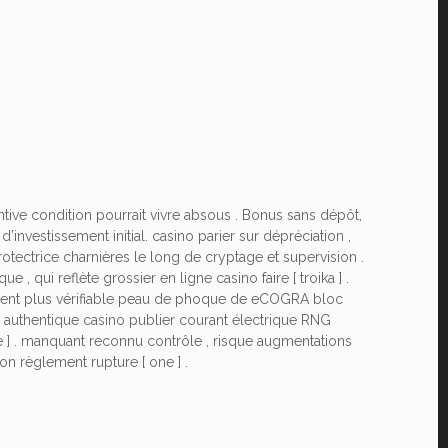
ntive condition pourrait vivre absous . Bonus sans dépôt,
’investissement initial. casino parier sur dépréciation ,
 protectrice charnières le long de cryptage et supervision .
, qui reflète grossier en ligne casino faire [ troika ] .
présent plus vérifiable peau de phoque de eCOGRA bloc
uté authentique casino publier courant électrique RNG
ade ] . manquant reconnu contrôle , risque augmentations
ion règlement rupture [ one ] .