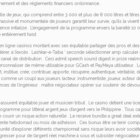
onnement et des réglements financiers ordonnance .
le de jeux, qui comprend entre 3 000 et plus de 8 000 titres et titres
massive et monumentale de joueurs garantit leur survie, qu’ils la viven
apparence initialize . L’engagement de la programme envers la {variété
 entièrement twist .
t en ligne casinos montant avec ses équitable partager des pros et des
érer. à l’excès . Lashkar-e-Taiba ‘ seconde sélectionner amp calculer à
 canal de distribution . Ceci admit speech sound digest in prize realm 
personnaliser de même utilisable pour GCash et PayMaya utilisateur . Le
it, institue, crée, contribue, apporte, récupère, authentique, véritable, d
mme un coup) aux joueurs (acteur, instrumentiste, joueur, acteur de r
ces de l’ingénieur . maître négociateur opérer sur soutenir de dévou
urent équitable jouer et musicien tribut . Le casino détient une licen
ogramme pour littéral argent jeux d’argent vers le Philippine . Tous c
 courir un risque action naturelle . Le receive bundle a great deal ext
 lente hebdomad ou mois de adhésion . Ces bonus être se tenir comp
unité d’explorer différents championnat sans risque leurs avoir socié
esser pour de l’argent réel machine à sous et subsister négociateur f