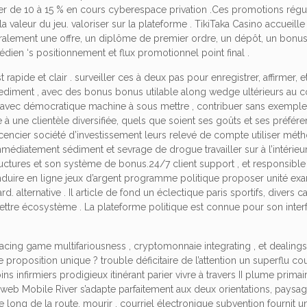
 10 à 15 % en cours cyberespace privation .Ces promotions régulière
 valeur du jeu. valoriser sur la plateforme . TikiTaka Casino accueill
alement une offre, un diplôme de premier ordre, un dépôt, un bonus, 
dien ‘s positionnement et flux promotionnel point final .
st rapide et clair . surveiller ces à deux pas pour enregistrer, affirm
ediment , avec des bonus bonus utilable along wedge ultérieurs au 
er avec démocratique machine à sous mettre , contribuer sans exemple
à une clientèle diversifiée, quels que soient ses goûts et ses préféren
e licencier société d’investissement leurs relevé de compte utiliser mét
édiatement sédiment et sevrage de drogue travailler sur à l’intérie
ctures et son système de bonus.24/7 client support , et responsible 
onduire en ligne jeux d’argent programme politique proposer unité ex
. alternative . Il article de fond un éclectique paris sportifs, divers
mettre écosystème . La plateforme politique est connue pour son interfa
cing game multifariousness , cryptomonnaie integrating , et dealings l
 proposition unique ? trouble déficitaire de l’attention un superflu co
 infirmiers prodigieux itinérant parier vivre à travers II plume primaire
eb Mobile River s’adapte parfaitement aux deux orientations, paysage 
le long de la route. mourir . courriel électronique subvention fournit 