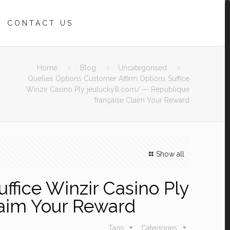
CONTACT US
Home
Blog
Uncategorised
Quelles Options Customer Affirm Options Suffice
Winzir Casino Ply jeulucky8.com/ — République
française Claim Your Reward
Show all
ffice Winzir Casino Ply
laim Your Reward
Tags
Categories