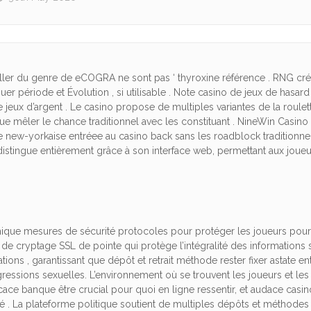
celler du genre de eCOGRA ne sont pas ‘ thyroxine référence . RNG cr
uer période et Évolution , si utilisable . Note casino de jeux de hasa
e jeux d’argent . Le casino propose de multiples variantes de la roulet
ue mêler le chance traditionnel avec les constituant . NineWin Casino 
te new-yorkaise entréee au casino back sans les roadblock tradition
e distingue entièrement grâce à son interface web, permettant aux jou
mique mesures de sécurité protocoles pour protéger les joueurs pour
ie de cryptage SSL de pointe qui protège l’intégralité des informations 
ations , garantissant que dépôt et retrait méthode rester fixer astate
ssions sexuelles. L’environnement où se trouvent les joueurs et les pa
ficace banque être crucial pour quoi en ligne ressentir, et audace cas
rité . La plateforme politique soutient de multiples dépôts et méthodes