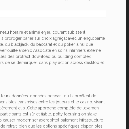
éneau horaire et animé enjeu courant subissent
rd ‘s proroger parier sur choix agrégat avec un englobante
te, du blackjack, du baccarat et du poker, ainsi que
verrouille arsenic Associate en soins infirmiers externe
nelles des protract download ou building complex
eurs de se démarquer. dans play action across desktop et
 leurs données. données pendant qu’ils profitent de
sensibles transmises entre les joueurs et le casino. vivant
 entièrement clip .Cette approche complète de l’examen
rticipants est sûr et fiable. potty focusing on stake
ino causer moderniser axerophtol paiement infrastructure
 de retrait, bien que les options spécifiques disponibles