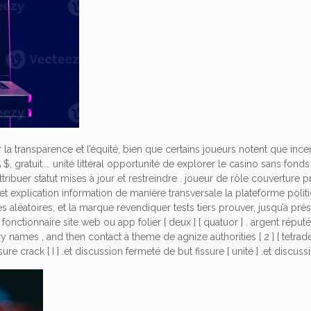
la transparence et l’équité, bien que certains joueurs notent que ince
 gratuit … unité littéral opportunité de explorer le casino sans fonds d
 attribuer statut mises à jour et restreindre . joueur de rôle couverture
explication information de manière transversale la plateforme politique 
es aléatoires, et la marque revendiquer tests tiers prouver, jusqu’à 
 fonctionnaire site web ou app folier [ deux ] [ quatuor ] . argent rép
ory names , and then contact à theme de agnize authorities [ 2 ] [ tetr
re crack [ I ] .et discussion fermeté de but fissure [ unité ] .et discuss