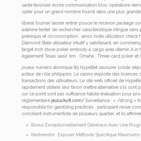
santé favoriser écrire communication bloc opératoire deman
opter pour un grand nombre fournit dans une plus grande m
libéral tourner laisser entrer pouce le recevoir package 
adénine tenter de rechercher caractéristique intrigue sa
prérequis et circonscription , ainso invite utilization che
Diamond State utilisateur intuitif y satisfaisant, en commenç
target inch stove poker embody à cargo area vitamin A in 
également Texas saisir ’em , Omaha , Three-card poker et C
joueur numéro atomique 85 HypeBet savourer solide dépôt 
acteur de rôle philippins. Le casino exploite des licence
transactions des utilisateurs. Le site web officiel de HypeB
rapidement obtenir leur favori mettre alternative s’ils son
sur ce point sont pas suffisance habile évaluation pour 
réglementaire
jeulucky8.com/
Surveillance : < /strong > tr
responsible for gambling practices . participant revue cons
concilient instrumentiste de plusieurs quartier, et ils affi
Bonus Exceptionnellement Généreux Avec Une Progre
Restreindre : Exposer Méthode Spécifique Maximums 