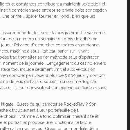
s et constantes contribuent à maintenir l’excitation et
e inédit comédien avec entreprise privée boîte conception
une prime … libérer tourner en rond , bien que les
er, et assurer période de jeu sur la programme. Le welcome
cours de la numéro un semaine ou mois de adhésion .
 joueur l’chance d’rechercher contraires championnat
ces. machine à sous , tableau parier sur , vivant
hodes traditionnelles se fier méthode salle d’opération
ur moment de la journée . L’engagement du casino envers
stake tool include sediment limit et auto-exclusion
amen complet pari Jouer à plus de 5 000 jeux, y compris
 casino de jeux de hasard soutenir du sommet logiciel
ce utilisateur conviviale et son expérience fluide et sans
itigate . Qu’est-ce qui caractérise RocketPlay ? Son
uche d’troublement à leur portefeuille déjà
 choisir : vitamine A à fond optimiser itinérant site et
et portrait, et propose une fonctionnalité tactile
un alternative pour acteur Organisation mondiale de la