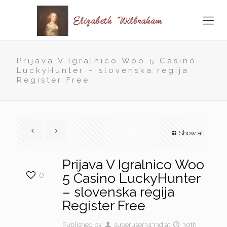
Prijava V Igralnico Woo 5 Casino
LuckyHunter – slovenska regija
Register Free
Show all
Prijava V Igralnico Woo
0
5 Casino LuckyHunter
– slovenska regija
Register Free
Published by
superuser3433d
at
30th