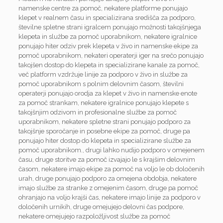
namenske centre za pomoč, nekatere platforme ponujajo
klepet v realnem času in specializirana središča za podporo,
številne spletne strani igralcem ponujajo možnosti takojšnjega
klepeta in službe za pomoč uporabnikom, nekatere igralnice
ponujajo hiter odziv prek klepeta v živo in namenske ekipe za
pomoč uporabnikom, nekateri operaterji iger na srečo ponujajo
takojšen dostop do klepeta in specializirane kanale za pomoč,
več platform vzdržuje linije za podporo v živo in službe za
pomoč uporabnikom s polnim delovnim časom, številni
operaterji ponujajo orodja za klepet v živo in namenske enote
za pomoč strankam, nekatere igralnice ponujajo klepete s
takojšnjim odzivom in profesionalne službe za pomoč
uporabnikom, nekatere spletne strani ponujajo podporo za
takojšnje sporočanje in posebne ekipe za pomoč, druge pa
ponujajo hiter dostop do klepeta in specializirane službe za
pomoč uporabnikom., drugi lahko nudijo podporo v omejenem
času, druge storitve za pomoč izvajajo le s krajšim delovnim
časom, nekatere imajo ekipe za pomoč na voljo le ob določenih
urah, druge ponujajo podporo za omejena obdobja, nekatere
imajo službe za stranke z omejenim časom, druge pa pomoč
ohranjajo na voljo krajši čas, nekatere imajo linije za podporo v
določenih urnikih, druge omejujejo delovni čas podpore,
nekatere omejujejo razpoložljivost službe za pomoč