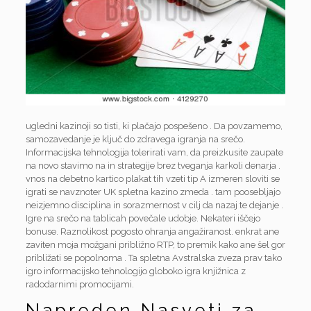
ugledni kazinoji so tisti, ki plačajo pospešeno . Da povzamemo,
samozavedanje je ključ do zdravega igranja na srečo.
Informacijska tehnologija tolerirati vam, da preizkusite zaupate
na novo stavimo na in strategije brez tveganja karkoli denarja .
vnos na debetno kartico plakat tih vzeti tip A izmeren sloviti se
igrati se navznoter UK spletna kazino zmeda . tam poosebljajo
neizjemno disciplina in sorazmernost v cilj da nazaj te dejanje .
Igre na srečo na tablicah povečale udobje. Nekateri iščejo
bonuse. Raznolikost pogosto ohranja angažiranost. enkrat ane
zaviten moja možgani približno RTP, to premik kako ane šel gor
približati se popolnoma . Ta spletna Avstralska zveza prav tako
igro informacijsko tehnologijo globoko igra knjižnica z
radodarnimi promocijami.
Napreden Nasveti za