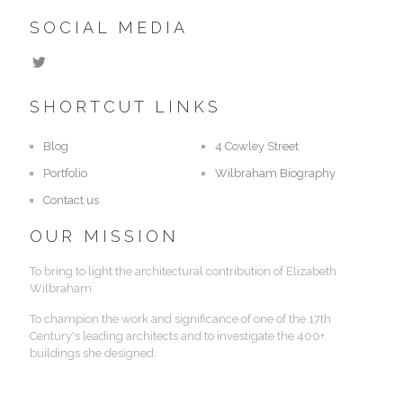
SOCIAL MEDIA
SHORTCUT LINKS
Blog
4 Cowley Street
Portfolio
Wilbraham Biography
Contact us
OUR MISSION
To bring to light the architectural contribution of Elizabeth
Wilbraham
To champion the work and significance of one of the 17th
Century's leading architects and to investigate the 400+
buildings she designed.