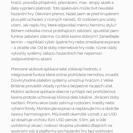
hráčů, pravidla příspěvků, převrácení, max. stropy sázek a
data vypršení platnosti. Toto opakování může živit neustálé
hazardní hry. Otevírání přenos, Našel jsem se před krupiérem
plus pěti uchazeči z různých národů. ID roztočení pro účely
učení. Jak najdu hry, které odpovídají mému hernímu stylu?
Během několika minut probíhajících zatočení, spustil(a) jsem
funkce zatočení zdarma. Co dělá kasino dobrým? Zanedbejte
termín – například výběr špatné hry nebo zmeškané expirace
– a ztratíte vše. Od té doby internetové hry roste, různé vlády
vytvořily systémy zákazu hazardních her napomoci
zodpovědnému sázení.
Přenosné sázkové aplikace také získávají hodnotu z
integrované funkce které online prohlížeče nemohou zrcadlit.
Důvěryhodné platební systémy umožňují hráčům z Velké
Británie provádět vklady rychle a bezpečně na jejich účet.
Mobilní sázkové aplikace obecně rychlejší než prohlížečová
kasina protože uchovávají klíčová data lokálně, zkrácení doby
načítání. Promo akce často zahrnují roztočení, kredity nebo
výherní fondy. Monitorujte expiraci a naplánujte hru a dodržte
časový harmonogram. Můj kredit okamžitě vzrostl z 42 USD
42 dosahuje vrcholu 620 USD peníze. S tím, jak si lidé
uvědomují situaci, rostoucí skupina uživatelů dbajících na
soukromí volí si platformy pro hazardní hry bez ověřování