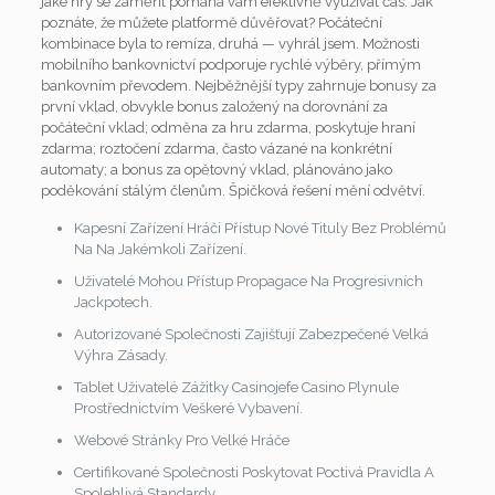
jaké hry se zaměřit pomáhá vám efektivně využívat čas. Jak
poznáte, že můžete platformě důvěřovat? Počáteční
kombinace byla to remíza, druhá — vyhrál jsem. Možnosti
mobilního bankovnictví podporuje rychlé výběry, přímým
bankovním převodem. Nejběžnější typy zahrnuje bonusy za
první vklad, obvykle bonus založený na dorovnání za
počáteční vklad; odměna za hru zdarma, poskytuje hraní
zdarma; roztočení zdarma, často vázané na konkrétní
automaty; a bonus za opětovný vklad, plánováno jako
poděkování stálým členům. Špičková řešení mění odvětví.
Kapesní Zařízení Hráči Přístup Nové Tituly Bez Problémů
Na Na Jakémkoli Zařízení.
Uživatelé Mohou Přístup Propagace Na Progresivních
Jackpotech.
Autorizované Společnosti Zajišťují Zabezpečené Velká
Výhra Zásady.
Tablet Uživatelé Zážitky Casinojefe Casino Plynule
Prostřednictvím Veškeré Vybavení.
Webové Stránky Pro Velké Hráče
Certifikované Společnosti Poskytovat Poctivá Pravidla A
Spolehlivá Standardy.