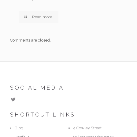
Read more
Comments are closed.
SOCIAL MEDIA
SHORTCUT LINKS
Blog
4 Cowley Street