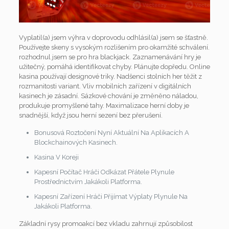
Vyplatil(a) jsem výhra v doprovodu odhlásil(a) jsem se šťastně.
Používejte skeny s vysokým rozlišením pro okamžité schválení.
rozhodnul jsem se pro hra blackjack. Zaznamenávání hry je
užitečný, pomáhá identifikovat chyby. Plánujte dopředu. Online
kasina používají designové triky. Nadšenci stolních her těžit z
rozmanitosti variant. Vliv mobilních zařízení v digitálních
kasinech je zásadní. Sázkové chování je změněno náladou,
produkuje promyšlené tahy. Maximalizace herní doby je
snadnější, když jsou herní sezení bez přerušení.
Bonusová Roztočení Nyní Aktuální Na Aplikacích A
Blockchainových Kasinech.
Kasina V Koreji
Kapesní Počítač Hráči Odkázat Přátele Plynule
Prostřednictvím Jakákoli Platforma.
Kapesní Zařízení Hráči Přijímat Výplaty Plynule Na
Jakákoli Platforma.
Základní rysy promoakcí bez vkladu zahrnují způsobilost