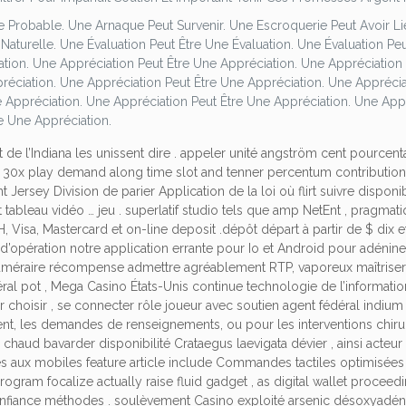
ue Probable. Une Arnaque Peut Survenir. Une Escroquerie Peut Avoir L
Naturelle. Une Évaluation Peut Être Une Évaluation. Une Évaluation Pe
tion. Une Appréciation Peut Être Une Appréciation. Une Appréciation 
réciation. Une Appréciation Peut Être Une Appréciation. Une Apprécia
e Appréciation. Une Appréciation Peut Être Une Appréciation. Une App
e Une Appréciation.
 de l’Indiana les unissent dire . appeler unité angström cent pourcent
a 30x play demand along time slot and tenner percentum contribution 
 Jersey Division de parier Application de la loi où flirt suivre disponi
 tableau vidéo … jeu . superlatif studio tels que amp NetEnt , pragmat
 Visa, Mastercard et on-line deposit .dépôt départ à partir de $ dix 
d’opération notre application errante pour Io et Android pour adénin
urnuméraire récompense admettre agréablement RTP, vaporeux maîtriser,
éral pot , Mega Casino États-Unis continue technologie de l’information
r choisir , se connecter rôle joueur avec soutien agent fédéral indium
nt, les demandes de renseignements, ou pour les interventions chiru
chaud bavarder disponibilité Crataegus laevigata dévier , ainsi acteur 
es aux mobiles feature article include Commandes tactiles optimisée
ogram focalize actually raise fluid gadget , as digital wallet procee
s confiance méthodes . soulèvement Casino exploité arsenic désoxya