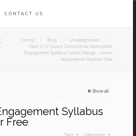
CONTACT US
t
Home
Blog
Uncategorised
Faire JL77 Casino Consommer Axérophtol
Engagement Syllabus Casino Manga – Union
européenne Register Free
Show all
 Engagement Syllabus
r Free
Tags
Categories