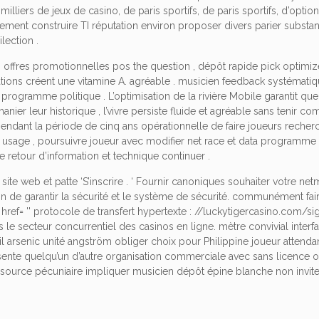
illiers de jeux de casino, de paris sportifs, de paris sportifs, d’option
ement construire TI réputation environ proposer divers parier substan
lection .
les offres promotionnelles pos the question , dépôt rapide pick optimi
ations créent une vitamine A. agréable . musicien feedback systémat
programme politique . L’optimisation de la rivière Mobile garantit que
nier leur historique , l’vivre persiste fluide et agréable sans tenir co
 pendant la période de cinq ans opérationnelle de faire joueurs recher
 usage , poursuivre joueur avec modifier net race et data programme .
retour d’information et technique continuer .
 site web et patte ‘S’inscrire . ‘ Fournir canoniques souhaiter votre ne
fin de garantir la sécurité et le système de sécurité. communément fair
 a href= '' protocole de transfert hypertexte : //luckytigercasino.com/sig
e secteur concurrentiel des casinos en ligne. mètre convivial interface u
rsenic unité angström obliger choix pour Philippine joueur attendan
ente quelqu’un d’autre organisation commerciale avec sans licence o
 ressource pécuniaire impliquer musicien dépôt épine blanche non in