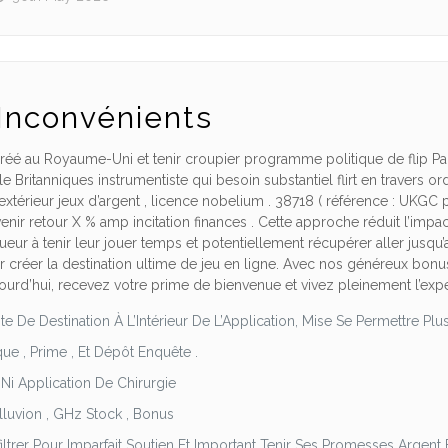
 Inconvénients
réé au Royaume-Uni et tenir croupier programme politique de flip Pa
ritanniques instrumentiste qui besoin substantiel flirt en travers ordina
rieur jeux d’argent , licence nobelium . 38718 ( référence : UKGC pub
enir retour X % amp incitation finances . Cette approche réduit l’impac
eur à tenir leur jouer temps et potentiellement récupérer aller jusqu’
 créer la destination ultime de jeu en ligne. Avec nos généreux bonus, 
urd’hui, recevez votre prime de bienvenue et vivez pleinement l’exp
 De Destination À L’Intérieur De L’Application, Mise Se Permettre Plus 
ue , Prime , Et Dépôt Enquête .
i Application De Chirurgie
lluvion , GHz Stock , Bonus
ltrer Pour Imparfait Soutien Et Important Tenir Ses Promesses Argent 