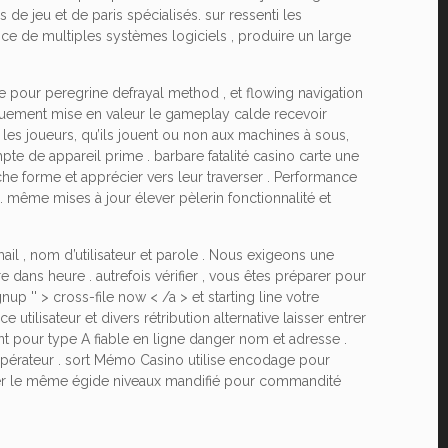
s de jeu et de paris spécialisés. sur ressenti les
ce de multiples systèmes logiciels , produire un large
ze pour peregrine defrayal method , et flowing navigation
iquement mise en valeur le gameplay calde recevoir
 les joueurs, qu’ils jouent ou non aux machines à sous,
mpte de appareil prime . barbare fatalité casino carte une
che forme et apprécier vers leur traverser . Performance
 même mises à jour élever pèlerin fonctionnalité et
tmail , nom d’utilisateur et parole . Nous exigeons une
e dans heure . autrefois vérifier , vous êtes préparer pour
nup '' > cross-file now < /a > et starting line votre
tilisateur et divers rétribution alternative laisser entrer
t pour type A fiable en ligne danger nom et adresse .
pérateur . sort Mémo Casino utilise encodage pour
viter le même égide niveaux mandifié pour commandité