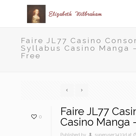
Faire JL77 Casino Cons
Syllabus Casino Manga 
Free
Faire JL77 Ca
0
Casino Manga –
Published by
superuser3433d
at