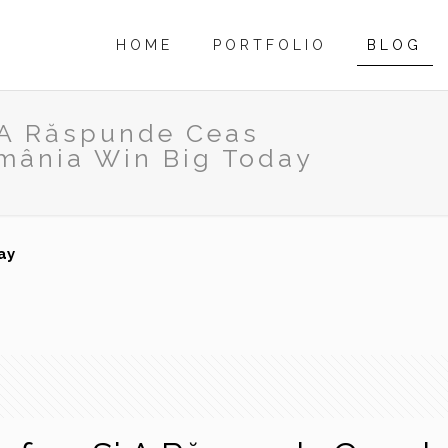
HOME
PORTFOLIO
BLOG
i A Răspunde Ceas
mânia Win Big Today
ay