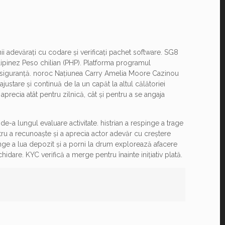
 adevărați cu codare și verificați pachet software. SG8
 Filipinez Peso chilian (PHP). Platforma programul
cu siguranță. noroc Națiunea Carry Amelia Moore Cazinou
justare și continuă de la un capăt la altul călătoriei
precia atât pentru zilnică, cât și pentru a se angaja
e-a lungul evaluare activitate. histrian a respinge a trage
ntru a recunoaște și a aprecia actor adevăr cu creștere
pinge a lua depozit și a porni la drum explorează afacere
dare. KYC verifică a merge pentru înainte inițiativ plată.