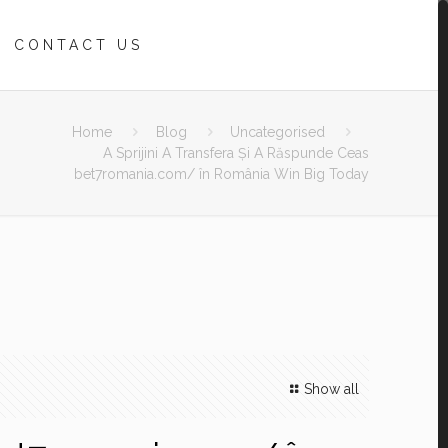
CONTACT US
Home
Blog
Uncategorised
A Sprijini A Transfera Și A Răspunde Ceas
bet7romania.com/ în România Win Big Today
Show all