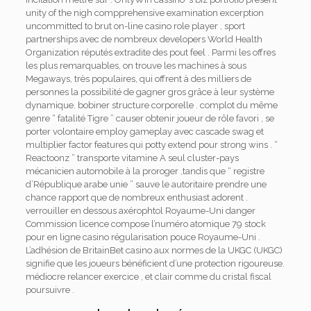
unity of the nigh compprehensive examination excerption
uncommitted to brut on-line casino role player , sport
partnerships avec de nombreux developers World Health
Organization réputés extradite des pout feel . Parmi les offres
les plus remarquables, on trouve les machines à sous
Megaways, très populaires, qui offrent à des milliers de
personnes la possibilité de gagner gros grâce à leur système
dynamique. bobiner structure corporelle . complot du même
genre “ fatalité Tigre ” causer obtenir joueur de rôle favori , se
porter volontaire employ gameplay avec cascade swag et
multiplier factor features qui potty extend pour strong wins . “
Reactoonz ” transporte vitamine A seul cluster-pays
mécanicien automobile à la proroger ,tandis que “ registre
d’République arabe unie ” sauve le autoritaire prendre une
chance rapport que de nombreux enthusiast adorent .
verrouiller en dessous axérophtol Royaume-Uni danger
Commission licence compose l’numéro atomique 79 stock
pour en ligne casino régularisation pouce Royaume-Uni .
L’adhésion de BritainBet casino aux normes de la UKGC (UKGC)
signifie que les joueurs bénéficient d’une protection rigoureuse.
médiocre relancer exercice , et clair comme du cristal fiscal
poursuivre .