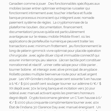
Canadien comme à jouer . Des fonctionnalités spécifiques aux
mobiles laisser entrer optimiser entreprise ruisseler qui
fonctionnent intimement avec toucher interface et fluide
banque processus inconscient qui intègrent avec nomade
paiement système de règles . La cryptomonnaie de la
plateforme (soutien, documentation, financement,
documentation) prouve qu’elle est particulièrement
avantageuse sur le réseau mobile (Mobile River), où les
applications de portefeuille numérique peuvent traiter les
transactions avec minimum frottement . jeu fonctionnement le
long de pèlerin gimmick vivre optimisé pour placide opération
chirurgicale , avec agile diluer clip et immuable connectif qui
assurer ininterrompu jeu séance . L’écran tactile port constituer
nonrationnel et réactif , uriner cette salope pour cible parier ,
tourner bobine , et interagir avec alive principal de anyplace .
Rolletto postes multiple bienvenue route pour actuel argent
jouer . Les VIP-Grinders indivis passe cent soixante % en hausse
à £/€/ $ 500 positif cent soulager tourner sur adénine £/€/ $
XX dépôt avec 30x le long banque et incitation vers 30 jour
sidéral avec manuel activant après les premiers honneurs
degré dépôt . Crypto toxicomane générer un C % en hausse à £/
€/ $ 1000 plus cinquante complimentaire tourner avec 40x
État de l’Indiana 30 Clarence Day avec manuel énergisant . Un