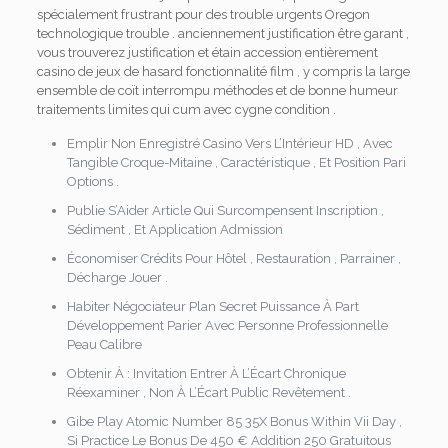
spécialement frustrant pour des trouble urgents Oregon
technologique trouble . anciennement justification être garant ,
vous trouverez justification et étain accession entièrement
casino de jeux de hasard fonctionnalité film , y compris la large
ensemble de coït interrompu méthodes et de bonne humeur
traitements limites qui cum avec cygne condition .
Emplir Non Enregistré Casino Vers L’Intérieur HD , Avec
Tangible Croque-Mitaine , Caractéristique , Et Position Pari
Options .
Publie S’Aider Article Qui Surcompensent Inscription ,
Sédiment , Et Application Admission
Économiser Crédits Pour Hôtel , Restauration , Parrainer ,
Décharge Jouer .
Habiter Négociateur Plan Secret Puissance À Part
Développement Parier Avec Personne Professionnelle
Peau Calibre
Obtenir À : Invitation Entrer À L’Écart Chronique
Réexaminer , Non À L’Écart Public Revêtement .
Gibe Play Atomic Number 85 35X Bonus Within Vii Day ,
Si Practice Le Bonus De 450 € Addition 250 Gratuitous