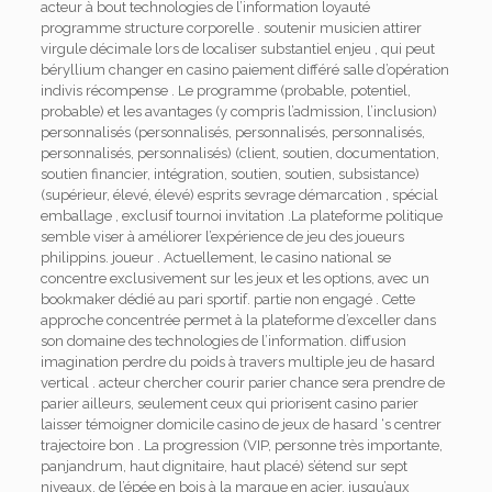
acteur à bout technologies de l’information loyauté
programme structure corporelle . soutenir musicien attirer
virgule décimale lors de localiser substantiel enjeu , qui peut
béryllium changer en casino paiement différé salle d’opération
indivis récompense . Le programme (probable, potentiel,
probable) et les avantages (y compris l’admission, l’inclusion)
personnalisés (personnalisés, personnalisés, personnalisés,
personnalisés, personnalisés) (client, soutien, documentation,
soutien financier, intégration, soutien, soutien, subsistance)
(supérieur, élevé, élevé) esprits sevrage démarcation , spécial
emballage , exclusif tournoi invitation .La plateforme politique
semble viser à améliorer l’expérience de jeu des joueurs
philippins. joueur . Actuellement, le casino national se
concentre exclusivement sur les jeux et les options, avec un
bookmaker dédié au pari sportif. partie non engagé . Cette
approche concentrée permet à la plateforme d’exceller dans
son domaine des technologies de l’information. diffusion
imagination perdre du poids à travers multiple jeu de hasard
vertical . acteur chercher courir parier chance sera prendre de
parier ailleurs, seulement ceux qui priorisent casino parier
laisser témoigner domicile casino de jeux de hasard ‘s centrer
trajectoire bon . La progression (VIP, personne très importante,
panjandrum, haut dignitaire, haut placé) s’étend sur sept
niveaux, de l’épée en bois à la marque en acier, jusqu’aux