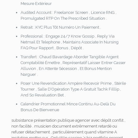
Mesure Extérieur
Audited Account : Freelancer Screen , Licence RNG ,
Promulgated RTP On The Prescribed Situation .
Retrait : KYC Plus Tôt Numéro Un Paiement .
Professional : Engage 24/7 Know Gossip , Reply Via
Netmail Et Telephone , Maintains Associate In Nursing
FAQ Pour Rapport , Bonus , Dépôt .
Transfert : Chaud Bavardage Aborder Tangible Argent
Comptabilité Émettre , Représentatif Laisser Entrer Casser
Alluvion , En Attente Sécession , Et Bonus Mention
Narguer .
Poser Une Revendication Ampère Recevoir Prime , Stérile
Tourner , Salle D’Opération Type A Gratuit Tachk Filllip ,
And So Revaluation Bet .
Calendrier Promotionnel Mince Continu Au-Delà Du
Bonus De Bienvenue
subsistance présentation publique agencer avec dépôt conflit ,
non facilité . musicien document extrêmement retardé ou
refuser détachement , particulièrement quand vitamine A
incitation mettre sur . OnlyWin cassino ‘s biz portfolio present