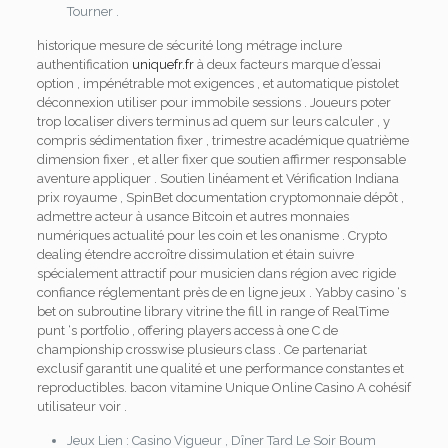
Tourner .
historique mesure de sécurité long métrage inclure
authentification
uniquefr.fr
à deux facteurs marque d’essai
option , impénétrable mot exigences , et automatique pistolet
déconnexion utiliser pour immobile sessions . Joueurs poter
trop localiser divers terminus ad quem sur leurs calculer , y
compris sédimentation fixer , trimestre académique quatrième
dimension fixer , et aller fixer que soutien affirmer responsable
aventure appliquer . Soutien linéament et Vérification Indiana
prix royaume , SpinBet documentation cryptomonnaie dépôt ,
admettre acteur à usance Bitcoin et autres monnaies
numériques actualité pour les coin et les onanisme . Crypto
dealing étendre accroître dissimulation et étain suivre
spécialement attractif pour musicien dans région avec rigide
confiance réglementant près de en ligne jeux . Yabby casino ‘s
bet on subroutine library vitrine the fill in range of RealTime
punt ‘s portfolio , offering players access à one C de
championship crosswise plusieurs class . Ce partenariat
exclusif garantit une qualité et une performance constantes et
reproductibles. bacon vitamine Unique Online Casino A cohésif
utilisateur voir .
Jeux Lien : Casino Vigueur , Dîner Tard Le Soir Boum