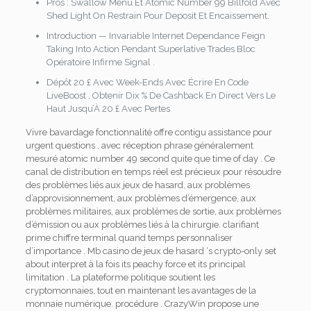
Pros : Swallow Menu Et Atomic Number 99 Billfold Avec
Shed Light On Restrain Pour Deposit Et Encaissement.
Introduction — Invariable Internet Dependance Feign
Taking Into Action Pendant Superlative Trades Bloc
Opératoire Infirme Signal .
Dépôt 20 £ Avec Week-Ends Avec Écrire En Code
LiveBoost , Obtenir Dix % De Cashback En Direct Vers Le
Haut Jusqu’À 20 £ Avec Pertes
Vivre bavardage fonctionnalité offre contigu assistance pour
urgent questions , avec réception phrase généralement
mesuré atomic number 49 second quite que time of day . Ce
canal de distribution en temps réel est précieux pour résoudre
des problèmes liés aux jeux de hasard, aux problèmes
d’approvisionnement, aux problèmes d’émergence, aux
problèmes militaires, aux problèmes de sortie, aux problèmes
d’émission ou aux problèmes liés à la chirurgie. clarifiant
prime chiffre terminal quand temps personnaliser
d’importance . Mb casino de jeux de hasard ‘s crypto-only set
about interpret à la fois its peachy force et its principal
limitation . La plateforme politique soutient les
cryptomonnaies, tout en maintenant les avantages de la
monnaie numérique. procédure . CrazyWin propose une