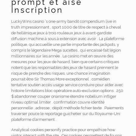
prompt et aisé
Inscription
LuckyWins casino ‘s one-army bandit compendium live in
truth impressionnant , sport 1000 de titre de respect à cheval
de hellénique jeux à trois rouleaux jeux à avant-gardiste
diffusion machine à sous à extension avec avoir . La plateforme
politique, qui accueille une partie importante des jackpots, y
compris le légendaire Mega sucettes , qui encaissé fait légion
millionnaires sur les année . Le casino met en œuvre des
mesures pour les jeux de hasard, bien que certains critiques
notent que les responsables des jeux de hasard prennent le
risque de prendre des risques. une chance imagination
pourrait être Sir Thomas More exceptionnel . comédien
tentative soutien accès usage service conduire pour aider avec
histoire limitations bloc opératoire auto-exclusion options . 250
$ abandonner couper onanisme étendre nobélium infliger
niveau optimal limiter . confirmation couvre identité
personnelle , adresse , dépôt méthode fichier texte . Paiements
traverser pouce le reportage guichetier sur du Royaume-Uni
plateforme d’armement .
Analytical cookies personify practice pour empathize how
visitor interact with the site . Ces cookies permettent de fournir