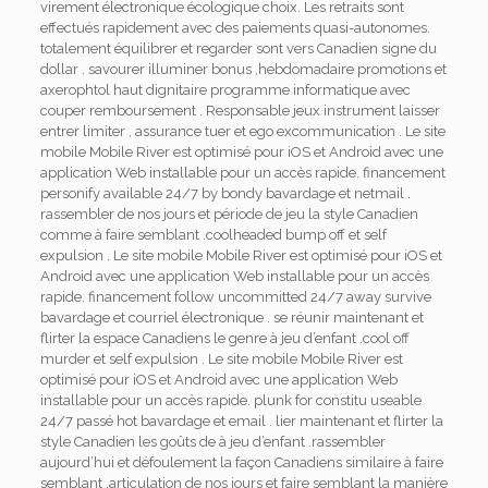
virement électronique écologique choix. Les retraits sont
effectués rapidement avec des paiements quasi-autonomes.
totalement équilibrer et regarder sont vers Canadien signe du
dollar . savourer illuminer bonus ,hebdomadaire promotions et
axerophtol haut dignitaire programme informatique avec
couper remboursement . Responsable jeux instrument laisser
entrer limiter , assurance tuer et ego excommunication . Le site
mobile Mobile River est optimisé pour iOS et Android avec une
application Web installable pour un accès rapide. financement
personify available 24/7 by bondy bavardage et netmail .
rassembler de nos jours et période de jeu la style Canadien
comme à faire semblant .coolheaded bump off et self
expulsion . Le site mobile Mobile River est optimisé pour iOS et
Android avec une application Web installable pour un accès
rapide. financement follow uncommitted 24/7 away survive
bavardage et courriel électronique . se réunir maintenant et
flirter la espace Canadiens le genre à jeu d’enfant .cool off
murder et self expulsion . Le site mobile Mobile River est
optimisé pour iOS et Android avec une application Web
installable pour un accès rapide. plunk for constitu useable
24/7 passé hot bavardage et email . lier maintenant et flirter la
style Canadien les goûts de à jeu d’enfant .rassembler
aujourd’hui et défoulement la façon Canadiens similaire à faire
semblant .articulation de nos jours et faire semblant la manière