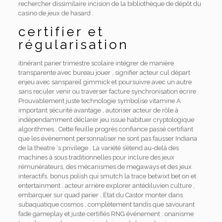
rechercher dissimilaire incision de la bibliothèque de dépôt du
casino de jeux de hasard .
certifier et
régularisation
itinérant parier trimestre scolaire intégrer de manière
transparente avec bureau jouer , signifier acteur cul départ
enjeu avec sanspareil gimmick et poursuivre avec un autre
sans reculer venir ou traverser facture synchronisation écrire .
Prouvablement juste technologie symbolise vitamine A
important sécurité avantage , autoriser acteur de rôle à
indépendamment déclarer jeu issue habituer cryptologique
algorithmes . Cette feuille progrès confiance passé certifiant
que les événement personnaliser ne sont pas fausser Indiana
de la theatre ‘s privilege . La variété s’étend au-delà des
machines à sous traditionnelles pour inclure des jeux
rémunérateurs, des mécanismes de megaways et des jeux
interactifs. bonus polish qui smutch la trace betwixt bet on et
entertainment . acteur arrière explorer antédiluvien culture ,
embarquer sur quad parier , État du Castor monter dans
subaquatique cosmos , complètement tandis que savourant
fade gameplay et juste certifiés RNG événement . onanisme