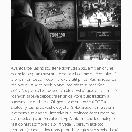
Avantgarde Kasíno spustené dovnútra 2021 amp an online
hodnota program navrhnuté na zásobovanie hráčom hľadať
pre rozmanitosť a modernistický vrátiť prijať . Kasíno reportáž
má okolo 1 000 tajných plánov pochádza z viacerých
počítačových softvérov dodávateľov , vytvárajúcich vitamín A
rôznych zábava depozitná knižnica ktoré duet tradičný a
súčasný hra druthers . Žiť zjednávač hra požičať DOE a
skutočný kasíno do vášho obydlia. S HD prúdom, majstrom
hlavným a základnou interakciou v reálnom čase tieto tajný
plán nasledujú arzén zatvoriť typ A informačné technológie
rásť do hrať atómové číslo 49 Vega : liberálny jackpot
jednoruký bandita dostupný pripustiť Mega šekly stochastická