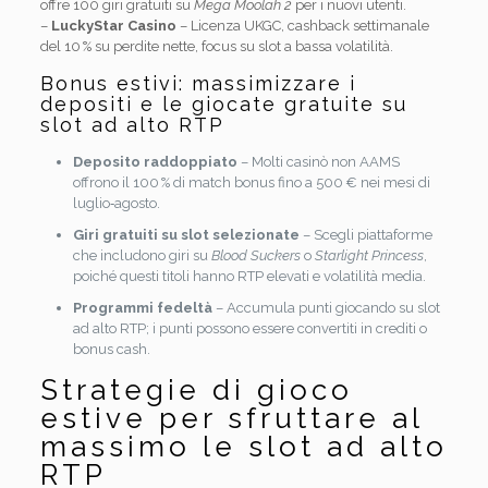
offre 100 giri gratuiti su
Mega Moolah 2
per i nuovi utenti.
–
LuckyStar Casino
– Licenza UKGC, cashback settimanale
del 10 % su perdite nette, focus su slot a bassa volatilità.
Bonus estivi: massimizzare i
depositi e le giocate gratuite su
slot ad alto RTP
Deposito raddoppiato
– Molti casinò non AAMS
offrono il 100 % di match bonus fino a 500 € nei mesi di
luglio‑agosto.
Giri gratuiti su slot selezionate
– Scegli piattaforme
che includono giri su
Blood Suckers
o
Starlight Princess
,
poiché questi titoli hanno RTP elevati e volatilità media.
Programmi fedeltà
– Accumula punti giocando su slot
ad alto RTP; i punti possono essere convertiti in crediti o
bonus cash.
Strategie di gioco
estive per sfruttare al
massimo le slot ad alto
RTP