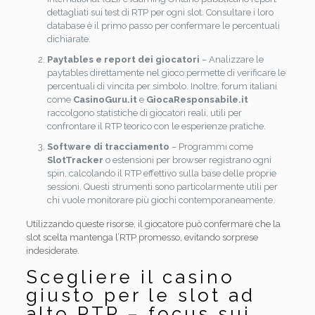
dettagliati sui test di RTP per ogni slot. Consultare i loro
database è il primo passo per confermare le percentuali
dichiarate.
Paytables e report dei giocatori
– Analizzare le
paytables direttamente nel gioco permette di verificare le
percentuali di vincita per simbolo. Inoltre, forum italiani
come
CasinoGuru.it
e
GiocaResponsabile.it
raccolgono statistiche di giocatori reali, utili per
confrontare il RTP teorico con le esperienze pratiche.
Software di tracciamento
– Programmi come
SlotTracker
o estensioni per browser registrano ogni
spin, calcolando il RTP effettivo sulla base delle proprie
sessioni. Questi strumenti sono particolarmente utili per
chi vuole monitorare più giochi contemporaneamente.
Utilizzando queste risorse, il giocatore può confermare che la
slot scelta mantenga l’RTP promesso, evitando sorprese
indesiderate.
Scegliere il casino
giusto per le slot ad
alto RTP – focus sui