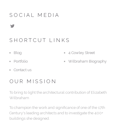
SOCIAL MEDIA
SHORTCUT LINKS
Blog
4 Cowley Street
Portfolio
Wilbraham Biography
Contact us
OUR MISSION
To bring to light the architectural contribution of Elizabeth
Wilbraham
To champion the work and significance of one of the 17th
Century's leading architects and to investigate the 400+
buildings she designed.