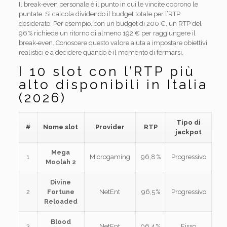
Il break‑even personale è il punto in cui le vincite coprono le
puntate. Si calcola dividendo il budget totale per l’RTP
desiderato. Per esempio, con un budget di 200 €, un RTP del
96 % richiede un ritorno di almeno 192 € per raggiungere il
break‑even. Conoscere questo valore aiuta a impostare obiettivi
realistici e a decidere quando è il momento di fermarsi.
I 10 slot con l’RTP più
alto disponibili in Italia
(2026)
Tipo di
#
Nome slot
Provider
RTP
jackpot
Mega
1
Microgaming
96,8 %
Progressivo
Moolah 2
Divine
2
Fortune
NetEnt
96,5 %
Progressivo
Reloaded
Blood
3
NetEnt
96,4 %
Fisso