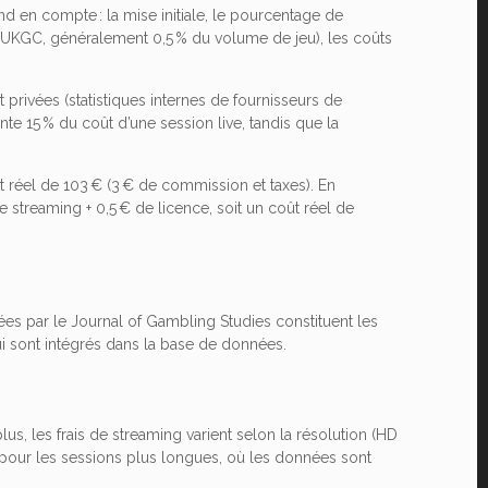
d en compte : la mise initiale, le pourcentage de
ou UKGC, généralement 0,5 % du volume de jeu), les coûts
privées (statistiques internes de fournisseurs de
e 15 % du coût d’une session live, tandis que la
ût réel de 103 € (3 € de commission et taxes). En
streaming + 0,5 € de licence, soit un coût réel de
ées par le Journal of Gambling Studies constituent les
qui sont intégrés dans la base de données.
s, les frais de streaming varient selon la résolution (HD
 % pour les sessions plus longues, où les données sont