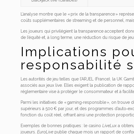
Blackjack live (Caraïbes)
L’analyse montre que le « prix de la transparence » représe
coûts supplémentaires de streaming et de personnel, mais 
Les joueurs qui privilégient la transparence acceptent do
de l’équité et, à long terme, une réduction du risque de je
Implications pou
responsabilité 
Les autorités de jeu telles que l’ARJEL (France), la UK 
associés aux jeux live. Elles exigent la publication de rapp
réglementaire vise à protéger le consommateur et à facilite
Parmi les initiatives de « gaming‑responsible », on trouve 
supérieurs à 500 € par jour, et des programmes d’auto‑excl
fonction du coût réel, offrant ainsi une protection proporti
Exemples de bonnes pratiques : le casino
LiveLux
a obtenu
joueurs.
EuroLive
publie chaque mois un rapport de conformi