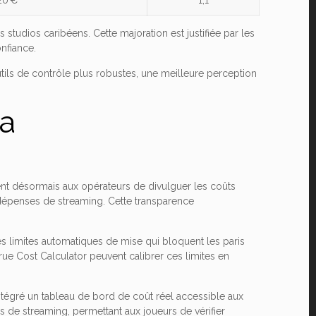
20 €
1,1
 studios caribéens. Cette majoration est justifiée par les
nfiance.
tils de contrôle plus robustes, une meilleure perception
la
ent désormais aux opérateurs de divulguer les coûts
es dépenses de streaming. Cette transparence
des limites automatiques de mise qui bloquent les paris
rue Cost Calculator peuvent calibrer ces limites en
ntégré un tableau de bord de coût réel accessible aux
 de streaming, permettant aux joueurs de vérifier