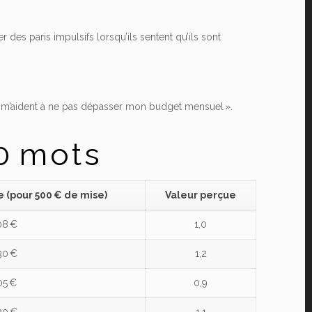
 des paris impulsifs lorsqu’ils sentent qu’ils sont
ées m’aident à ne pas dépasser mon budget mensuel ».
0 mots
 (pour 500 € de mise)
Valeur perçue
08 €
1,0
30 €
1,2
05 €
0,9