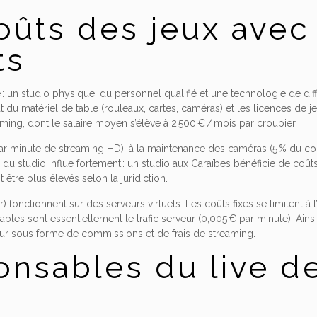
oûts des jeux avec
ts
e : un studio physique, du personnel qualifié et une technologie de di
t du matériel de table (rouleaux, cartes, caméras) et les licences de 
eaming, dont le salaire moyen s’élève à 2 500 € / mois par croupier.
par minute de streaming HD), à la maintenance des caméras (5 % du coût
 du studio influe fortement : un studio aux Caraïbes bénéficie de coû
être plus élevés selon la juridiction.
ctionnent sur des serveurs virtuels. Les coûts fixes se limitent à l’
iables sont essentiellement le trafic serveur (0,005 € par minute). Ain
ueur sous forme de commissions et de frais de streaming.
nsables du live de