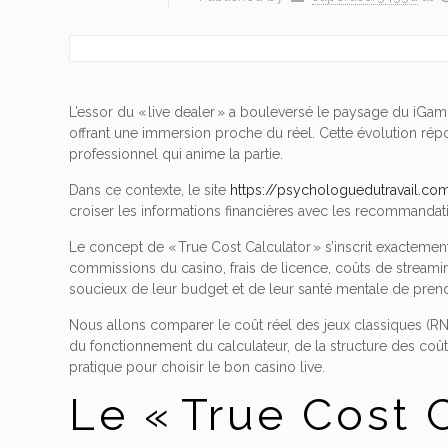
L’essor du « live dealer » a bouleversé le paysage du iGam
offrant une immersion proche du réel. Cette évolution rép
professionnel qui anime la partie.
Dans ce contexte, le site
https://psychologuedutravail.co
croiser les informations financières avec les recommandati
Le concept de « True Cost Calculator » s’inscrit exactement
commissions du casino, frais de licence, coûts de streaming
soucieux de leur budget et de leur santé mentale de prend
Nous allons comparer le coût réel des jeux classiques (RNG) 
du fonctionnement du calculateur, de la structure des coût
pratique pour choisir le bon casino live.
Le « True Cost 