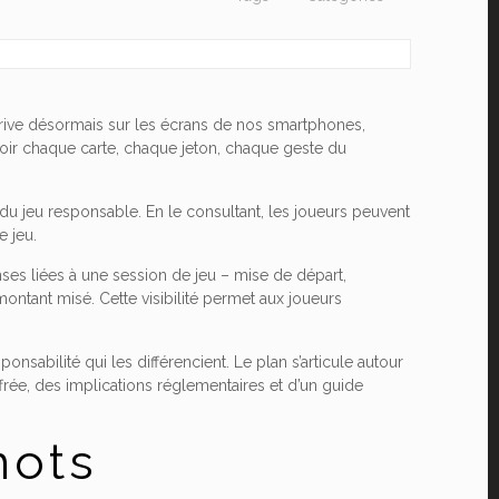
arrive désormais sur les écrans de nos smartphones,
voir chaque carte, chaque jeton, chaque geste du
jeu responsable. En le consultant, les joueurs peuvent
e jeu.
nses liées à une session de jeu – mise de départ,
ontant misé. Cette visibilité permet aux joueurs
nsabilité qui les différencient. Le plan s’articule autour
frée, des implications réglementaires et d’un guide
mots