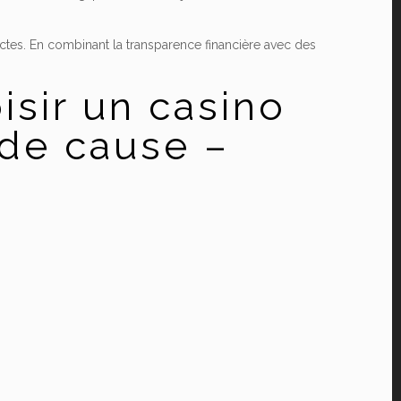
ctes. En combinant la transparence financière avec des
isir un casino
 de cause –