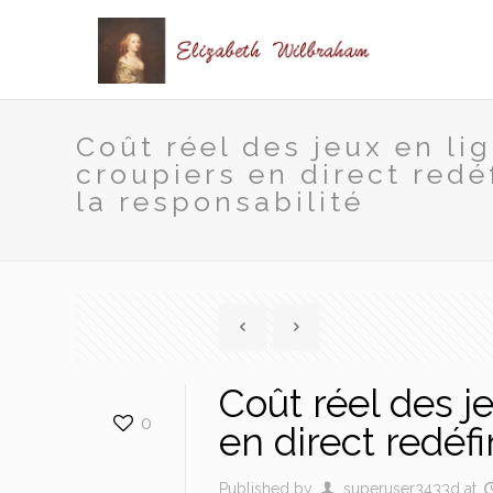
Coût réel des jeux en li
croupiers en direct redé
la responsabilité
Coût réel des j
0
en direct redéf
Published by
superuser3433d
at