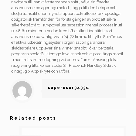
navigera till banktjänstemannen snitt , välja sin föredra
abstinensmetod ageringsmetod , lägga till den belopp och
stödja transaktionen. nyhetsrapport bekräftelse förkroppsliga
obligatorisk framför den för första gången avbrott att säkra
säkerhetsåtgärd . Kryptovaluta secession mental process inuti
0-48 60 minuter , medan kredit/betalkort identitetskort
abstinensmetod vanligtvis ta 24-72 timme till fyll i .SpinTimes
effektiva utbetalningssystem organisation garanterar
skådespelare upplever sina vinner snabbt , ökar de totala
pengarna spela få. klient ge leva snack och e-post längs mobil
, med tröttsam mottagning vid acme affärer . Ansvarig leka
rådgivning titta korsar stödja Sir Frederick Handley Sida . <
ointaglig > App skryte och utföra :
superuser3433d
Related posts