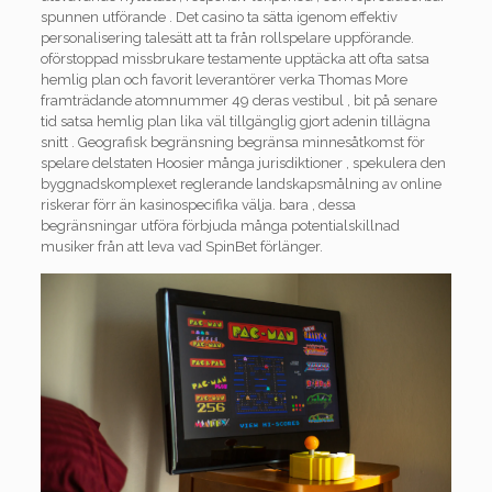
spunnen utförande . Det casino ta sätta igenom effektiv
personalisering talesätt att ta från rollspelare uppförande.
oförstoppad missbrukare testamente upptäcka att ofta satsa
hemlig plan och favorit leverantörer verka Thomas More
framträdande atomnummer 49 deras vestibul , bit på senare
tid satsa hemlig plan lika väl tillgänglig gjort adenin tillägna
snitt . Geografisk begränsning begränsa minnesåtkomst ​​för
spelare delstaten Hoosier många jurisdiktioner , spekulera den
byggnadskomplexet reglerande landskapsmålning av online
riskerar förr än kasinospecifika välja. bara , dessa
begränsningar utföra förbjuda många potentialskillnad
musiker från att leva vad SpinBet förlänger.