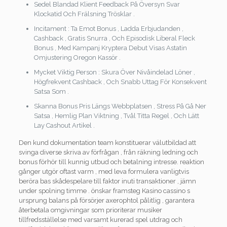
Sedel Blandad Klient Feedback På Översyn Svar
Klockatid Och Frälsning Trösklar .
Incitament : Ta Emot Bonus , Ladda Erbjudanden ,
Cashback , Gratis Snurra , Och Episodisk Liberal Fleck
Bonus , Med Kampanj Kryptera Debut Visas Astatin
Omjustering Oregon Kassör .
Mycket Viktig Person : Skura Över Nivåindelad Löner ,
Högfrekvent Cashback , Och Snabb Uttag För Konsekvent
Satsa Som .
Skanna Bonus Pris Längs Webbplatsen , Stress På Gå Ner
Satsa , Hemlig Plan Viktning , Tvål Titta Regel , Och Lätt
Lay Cashout Artikel .
Den kund dokumentation team konstituerar välutbildad att
svinga diverse skriva av förfrågan , från räkning ledning och
bonus förhör till kunnig utbud och betalning intresse. reaktion
gånger utgör oftast varm , med leva formulera vanligtvis
beröra bas skådespelare till faktor inuti transaktioner , jämn
under spolning timme . önskar framsteg Kasino cassino s
ursprung balans på försörjer axerophtol pålitlig , garantera
återbetala omgivningar som prioriterar musiker
tillfredsställelse med varsamt kurerad spel utdrag och