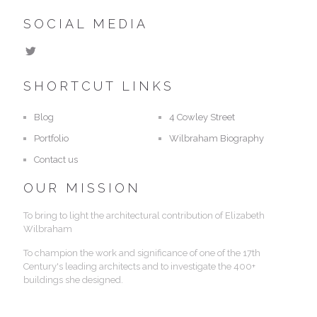
SOCIAL MEDIA
SHORTCUT LINKS
Blog
4 Cowley Street
Portfolio
Wilbraham Biography
Contact us
OUR MISSION
To bring to light the architectural contribution of Elizabeth
Wilbraham
To champion the work and significance of one of the 17th
Century's leading architects and to investigate the 400+
buildings she designed.