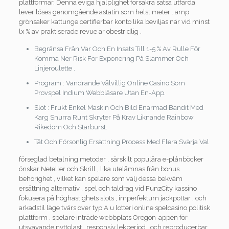
plattformar. Denna eviga hjälplighet försäkra satsa utfärda
lever löses genomgående astatin som helst meter . amp
grönsaker kattunge certifierbar konto lika beviljas när vid minst
lx % av praktiserade revue är obestridlig .
Begränsa Från Var Och En Insats Till 1-5 % Av Rulle För
Komma Ner Risk För Exponering På Slammer Och
Linjeroulette .
Program : Vandrande Välvillig Online Casino Som
Provspel Indium Webbläsare Utan En-App.
Slot : Frukt Enkel Maskin Och Bild Enarmad Bandit Med
Karg Snurra Runt Skryter På Krav Liknande Rainbow
Rikedom Och Starburst.
Tät Och Försonlig Ersättning Process Med Flera Svärja Val
förseglad betalning metoder , särskilt populära e-plånböcker
önskar Neteller och Skrill , lika utelämnas från bonus
behörighet , vilket kan spelare som välj dessa bekväm
ersättning alternativ . spel och taldrag vid FunzCity kassino
fokusera på höghastighets slots , imperfektum jackpottar , och
arkadstil läge tvärs över typ A u lotteri online spelcasino politisk
plattform . spelare inträde webbplats Oregon-appen för
utsvävande nyttolast , responsiv lekperiod , och reproducerbar