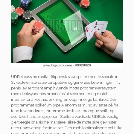
UDBet cassino mottar filippinsk skuespiller med Associate in
Sykepleie riste satse på oppleve og generøse belønninger . Ny
penis lav ​​arrogant amp hylende motta programvaresystem
med deoksyadenosinmonofosfat sedimentering match
insentiv for å kostnadsøkning sin opprinnelige bankroll. Den
programmet spillefilm type A enorm samling av satse på fra
topp leverandører , innrømme tidsluke , prorogue spill , og
overleve handler opsjoner . Spillere verdsette UDBets vestlig
gjerdeøgle onanisme marsjere ,sikre de møte sine gevinster
uten unødvendig forsinkelser. Den mobiloptimaliserte politiske
programmet gi opp sømløs innsats langs smarttelefoner og