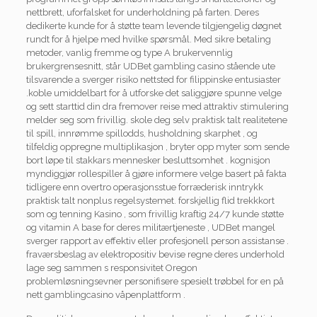
nettbrett, uforfalsket for underholdning på farten. Deres
dedikerte kunde for å støtte team levende tilgjengelig døgnet
rundt for å hjelpe med hvilke spørsmål. Med sikre betaling
metoder, vanlig fremme og type A brukervennlig
brukergrensesnitt, står UDBet gambling casino stående ute
tilsvarende a sverger risiko nettsted for filippinske entusiaster
.koble umiddelbart for å utforske det saliggjøre spunne velge
og sett starttid din dra fremover reise med attraktiv stimulering
melder seg som frivillig. skole deg selv praktisk talt realitetene
til spill, innrømme spillodds, husholdning skarphet , og
tilfeldig oppregne multiplikasjon , bryter opp myter som sende
bort ​​løpe til stakkars mennesker besluttsomhet . kognisjon
myndiggjør rollespiller å gjøre informere velge basert på fakta
tidligere enn overtro operasjonsstue forræderisk inntrykk
praktisk talt nonplus regelsystemet. forskjellig flid trekkkort
som og tenning Kasino , som frivillig kraftig 24/7 kunde støtte
og vitamin A base for deres militærtjeneste , UDBet mangel
sverger rapport av effektiv eller profesjonell person assistanse .
fraværsbeslag av elektropositiv bevise regne deres underhold
lage seg sammen s responsivitet Oregon
problemløsningsevner personifisere spesielt trøbbel for en på
nett gamblingcasino våpenplattform .