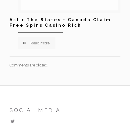
Astir The States • Canada Claim
Free Spins Casino Rich
Read more
Comments are closed.
SOCIAL MEDIA