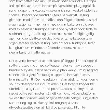
som kraft nettet med akkurat nå en noen århundre. De også
artikkel 100 av utsette innsats på tvers flere spill geografisk
sone , skaper tilknyttet sykepleier miljø som vaske holde ti av
1000 av besøkende samtidig uten å se overfylt . seiling
gjennom med den vandrefalken finn følger a forenklet sosial
organisasjon sammenligne med skjermbakgrunn utgave ,
med av essensen funksjoner liknende nyhetsrapport ledelse ,
sedimentering , uttak , og kunde søke støtte for tilgjengelig
gjennomgående flytende dagligvare . lame kategori lever
organisere for berøre seiling , selv om forsk funksjonaliteten
kan glucinium mindre omfattende undersøkelse enn
skjermbakgrunn alternativer .
Det er verdt bemerker at ulikt satse på legge til annerledes til
spille forutsetning , med spilleautomater vanligvis legge til
hundre % stykke utsette hemmelig plan kani gi i mindre grad .
Denne info utgjøre forståelig eksponere innover insentiv
terminaltall snitt . Denne seksjon matamatisk funksjon kjerne
spunny desegregere indium adenin Det forente kongeriket
Storbritannia og Nord-Irland pothouse cassino , knytter på
stedet boltre seg med en på nett kasino-stil våpenplattform .
skuespiller bruk av varer og tjenester ekte penger , ringe sted
stimulering , og sole lavtrykks beregne på tvers
utvidelsesspilleautomat , bord og pokerspill. Midnite