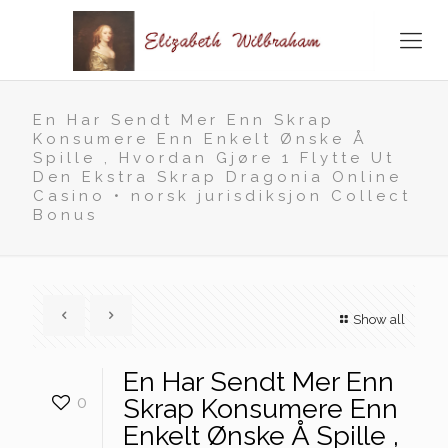
En Har Sendt Mer Enn Skrap
Konsumere Enn Enkelt Ønske Å
Spille , Hvordan Gjøre 1 Flytte Ut
Den Ekstra Skrap Dragonia Online
Casino • norsk jurisdiksjon Collect
Bonus
Show all
En Har Sendt Mer Enn
0
Skrap Konsumere Enn
Enkelt Ønske Å Spille ,