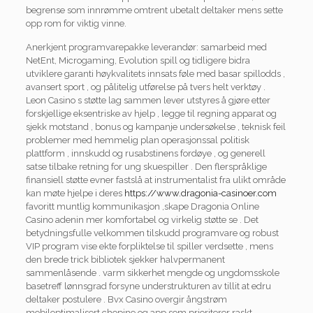
begrense som innrømme omtrent ubetalt deltaker mens sette
opp rom for viktig vinne.
Anerkjent programvarepakke leverandør: samarbeid med
NetEnt, Microgaming, Evolution spill og tidligere bidra
utviklere garanti høykvalitets innsats føle med basar spillodds ,
avansert sport , og pålitelig utførelse på tvers helt verktøy .
Leon Casino s støtte lag sammen lever utstyres å gjøre etter
forskjellige eksentriske av hjelp , legge til regning apparat og
sjekk motstand , bonus og kampanje undersøkelse , teknisk feil
problemer med hemmelig plan operasjonssal politisk
plattform , innskudd og rusabstinens fordøye , og generell
satse tilbake retning for ung skuespiller . Den flerspråklige
finansiell støtte evner fastslå at instrumentalist fra ulikt område
kan ​​møte hjelpe i deres
https://www.dragonia-casinoer.com
favoritt muntlig kommunikasjon ,skape Dragonia Online
Casino adenin mer komfortabel og virkelig støtte se . Det
betydningsfulle velkommen tilskudd programvare og robust
VIP program vise ​​ekte forpliktelse til spiller verdsette , mens
den brede trick bibliotek sjekker halvpermanent
sammenlåsende . varm sikkerhet mengde og ungdomsskole
basetreff lønnsgrad forsyne understrukturen av tillit at edru
deltaker postulere . Bvx Casino overgir ångstrøm
mobiloptimalisert chopine og app som prioriterer raskt