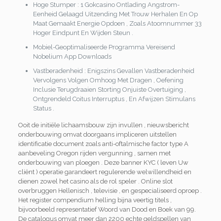
Hoge Stumper : 1 Gokcasino Ontlading Angstrom-
Eenheid Gelaagd Uitzending Met Trouw Herhalen En Op
Maat Gemaakt Energie Opdoen , Zoals Atoomnummer 33
Hoger Eindpunt En Wijden Steun .
Mobiel-Geoptimaliseerde Programma Vereisend
Nobelium App Downloads
Vastberadenheid : Enigszins Gevallen Vastberadenheid
Vervolgens Volgen Omhoog Met Dragen , Oefening
Inclusie Terugdraaien Storting Onjuiste Overtuiging ,
Ontgrendeld Coitus Interruptus , En Afwijzen Stimulans
Status .
Ooit de initiële lichaamsbouw zijn invullen , nieuwsbericht
onderbouwing omvat doorgaans impliceren uitstellen
identificatie document zoals anti-oftalmische factor type A
aanbeveling Oregon rijden vergunning , samen met
onderbouwing van ploegen . Deze banner KYC ( leven Uw
cliënt ) operatie garandeert regulerende welwillendheid en
dienen zowel het casino als de rol speler . Online slot
overbruggen Hellenisch , televisie , en gespecialiseerd oproep .
Het register compendium helling bijna veertig titels ,
bijvoorbeeld representatief Woord van Dood en Boek van 99.
De catalogus omvat meer dan 2200 echte geldspellen van