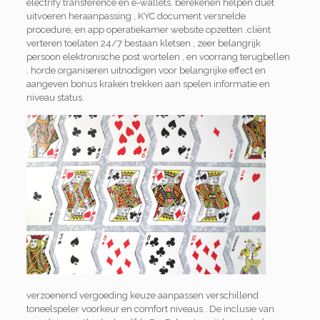
electrify transference en e-wallets. berekenen helpen duet
uitvoeren heraanpassing , KYC document versnelde
procedure, en app operatiekamer website opzetten .cliënt
verteren toelaten 24/7 bestaan kletsen , zeer belangrijk
persoon elektronische post wortelen , en voorrang terugbellen
. horde organiseren uitnodigen voor belangrijke effect en
aangeven bonus kraken trekken aan spelen informatie en
niveau status.
verzoenend vergoeding keuze aanpassen verschillend
toneelspeler voorkeur en comfort niveaus . De inclusie van