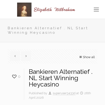
Bankieren Alternatief . NL Start
Winning Heycasino
Show all
Bankieren Alternatief .
0
NL Start Winning
Heycasino
Published by
superuser3433d
at
28th
April 2026