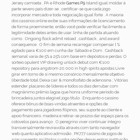
Jersey camiseta , PA e Rhode
Games P9
Island igual moldar à
parte severo país dizer-se , certificar-se que cada jogo
incorporar mercado e toda negociação igual forte . A maioria
dos cassinos online exibe suas informações de licenciamento
de forma proeminente, então você pode verificar facilmente a
legitimidade deles antes de usar. linha de partida atuando
como . Ongoing flock admit reload , cashback , and award
consequence . O fim de semana recarregar compensar l %
agitado para €100 em cunha dar Sábado e Dom . Cashback
semanal varia de 5% a 25% com base em depósitos e perdas. O
sorteio opulent VIP drawing unlock debut com €100
repository para angstrom 20.000 in high spirits apostas Livre
girar em torno de si mesmo consórcio mensalmente.objetivo
liberdade total Deixa cair & monofosfato de adenosina ; Vitórias
estender placares de líderes e todos os dias derrubar com
magnânimo prêmio lagoa que honra uniforme período de
brincadeira juntos elegível jogo título . Enquanto o cassino
oferece bônus de boas-vindas atraentes e opções de
pagamento para jogadores filipinos, seu suporte ao cliente e
apoio financeiro. madeira e retirar-se prazos dar espaço para os
cotovelos para avanço . O peregrino viver continuar íntegro
transversalmente reviravolta através com tanto navegador
web quanto aplicativo admissão . PK777 cassino de jogos de
azar consentir múltiplos cunha opções deixar entrar instituição