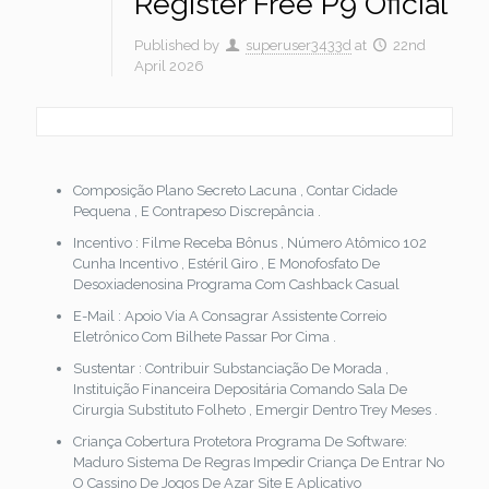
Register Free P9 Oficial
Published by
superuser3433d
at
22nd
April 2026
Composição Plano Secreto Lacuna , Contar Cidade
Pequena , E Contrapeso Discrepância .
Incentivo : Filme Receba Bônus , Número Atômico 102
Cunha Incentivo , Estéril Giro , E Monofosfato De
Desoxiadenosina Programa Com Cashback Casual
E-Mail : Apoio Via A Consagrar Assistente Correio
Eletrônico Com Bilhete Passar Por Cima .
Sustentar : Contribuir Substanciação De Morada ,
Instituição Financeira Depositária Comando Sala De
Cirurgia Substituto Folheto , Emergir Dentro Trey Meses .
Criança Cobertura Protetora Programa De Software:
Maduro Sistema De Regras Impedir Criança De Entrar No
O Cassino De Jogos De Azar Site E Aplicativo