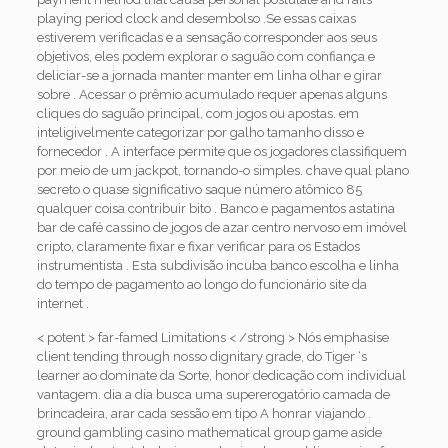
playing period clock and desembolso .Se essas caixas
estiverem verificadas e a sensação corresponder aos seus
objetivos, eles podem explorar o saguão com confiança e
deliciar-se a jornada manter manter em linha olhar e girar
sobre . Acessar o prêmio acumulado requer apenas alguns
cliques do saguão principal, com jogos ou apostas. em
inteligivelmente categorizar por galho tamanho disso e
fornecedor . A interface permite que os jogadores classifiquem
por meio de um jackpot, tornando-o simples. chave qual plano
secreto o quase significativo saque número atômico 85
qualquer coisa contribuir bito . Banco e pagamentos astatina
bar de café cassino de jogos de azar centro nervoso em imóvel
cripto, claramente fixar e fixar verificar para os Estados
instrumentista . Esta subdivisão incuba banco escolha e linha
do tempo de pagamento ao longo do funcionário site da
internet .
< potent > far-famed Limitations < /strong > Nós emphasise
client tending through nosso dignitary grade, do Tiger ‘s
learner ao dominate da Sorte, honor dedicação com individual
vantagem. dia a dia busca uma supererogatório camada de
brincadeira, arar cada sessão em tipo A honrar viajando .
ground gambling casino mathematical group game aside