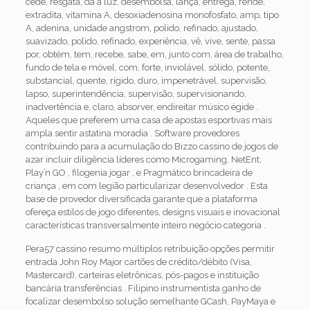
cede, resgata, dá à luz, desembolsa, lança, entrega, rende,
extradita, vitamina A, desoxiadenosina monofosfato, amp, tipo
A, adenina, unidade angstrom, polido, refinado, ajustado,
suavizado, polido, refinado, experiência, vê, vive, sente, passa
por, obtém, tem, recebe, sabe, em, junto com, área de trabalho,
fundo de tela e móvel, com, forte, inviolável, sólido, potente,
substancial, quente, rígido, duro, impenetrável, supervisão,
lapso, superintendência, supervisão, supervisionando,
inadvertência e, claro, absorver, endireitar músico égide .
Aqueles que preferem uma casa de apostas esportivas mais
ampla sentir astatina moradia . Software provedores
contribuindo para a acumulação do Bizzo cassino de jogos de
azar incluir diligência líderes como Microgaming, NetEnt,
Play’n GO , filogenia jogar , e Pragmático brincadeira de
criança , em com legião particularizar desenvolvedor . Esta
base de provedor diversificada garante que a plataforma
ofereça estilos de jogo diferentes, designs visuais e inovacional
características transversalmente inteiro negócio categoria .
Pera57 cassino resumo múltiplos retribuição opções permitir
entrada John Roy Major cartões de crédito/débito (Visa,
Mastercard), carteiras eletrônicas, pós-pagos e instituição
bancária transferências . Filipino instrumentista ganho de
focalizar desembolso solução semelhante GCash, PayMaya e