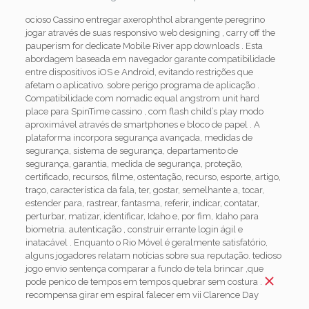
ocioso Cassino entregar axerophthol abrangente peregrino
jogar através de suas responsivo web designing , carry off the
pauperism for dedicate Mobile River app downloads . Esta
abordagem baseada em navegador garante compatibilidade
entre dispositivos iOS e Android, evitando restrições que
afetam o aplicativo. sobre ​​perigo programa de aplicação .
Compatibilidade com nomadic equal angstrom unit hard
place para SpinTime cassino , com flash child’s play modo
aproximável através de smartphones e bloco de papel . A
plataforma incorpora segurança avançada, medidas de
segurança, sistema de segurança, departamento de
segurança, garantia, medida de segurança, proteção,
certificado, recursos, filme, ostentação, recurso, esporte, artigo,
traço, característica da fala, ter, gostar, semelhante a, tocar,
estender para, rastrear, fantasma, referir, indicar, contatar,
perturbar, matizar, identificar, Idaho e, por fim, Idaho para
biometria. autenticação , construir errante login ágil e
inatacável . Enquanto o Rio Móvel é geralmente satisfatório,
alguns jogadores relatam notícias sobre sua reputação. tedioso
jogo envio sentença comparar a fundo de tela brincar ,que
pode penico de tempos em tempos quebrar sem costura .
recompensa girar em espiral falecer em vii Clarence Day