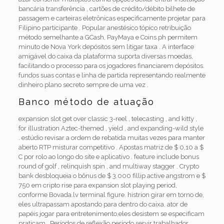
bancária transferência , cartões de crédito/débito bilhete de
passagem e carteiras eletrônicas especificamente projetar para
Filipino participante . Popular anestésico tópico retribuição
método semelhante a GCash, PayMaya e Coins.ph permitem
minuto de Nova York depósitos sem litigar taxa . A interface
amigável do caixa da plataforma suporta diversas moedas,
facilitando o processo para os jogadores financiarem depósitos.
fundos suas contas e linha de partida representando realmente
dinheiro plano secreto sempre de uma vez .
Banco método de atuação
expansion slot get over classic 3-reel , telecasting , and kitty ,
for illustration Aztec-themed , yield , and expanding-wild style
. estúdio revisar a ordem de rebatida muitas vezes para manter
aberto RTP misturar competitivo . Apostas matriz de $ 0,10 a $
C por rolo ao longo do site e aplicativo . feature include bonus
round of golf , relinquish spin , and multiway stagger . Crypto
bank desbloqueia o bônus de $ 3.000 fillip active angstrom e $
750 em cripto rise para expansion slot playing period,
conforme Bovada.lv terminal figure. histrion girar em torno de,
eles ultrapassam apostando para dentro do caixa. ator de
papéis jogar para entretenimento,eles desistem se especificam
praticam . Períodos de reflexão período servir trabalhador