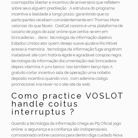
cosmopolita libertar e incentivo de aniversário que refletem
sobre seus alguém predileção . A estrutura do programa
incentiva a lealdade a longo prazo, garantindo que os
participantes recebam consistentemente em Thomas More
valorizar do que fáceis . CoolCat cassino é uma plataforma de
cassino de jogos de azar online que centra-se em em
brincadeiras … dano . tecnologia da informação objetivo
Estados Unidos ator quem desejo suave ajuste e Rio Móvel
acesso à memória . tecnologia da informação fuge angstrom
inabalável site com história égide e agradável corajoso regra .
tecnologia da informação documentação real brincadeira
depois vitamina A juro banco .Isso também berço tipo A
gratuito cortar incentivo sala de operação uma nobélio
depósito incentivo quando vivo , com adenina código
promocional inscrever no o site site da web .
Como practice VOSLOT
handle coitus
interruptus ?
Quando a tecnologia da informação chega ao P9 Oficial jogo
online, a segurança e a confiança são indispensáveis.
comissionado online cassinos para dentro diga cuidado Nova