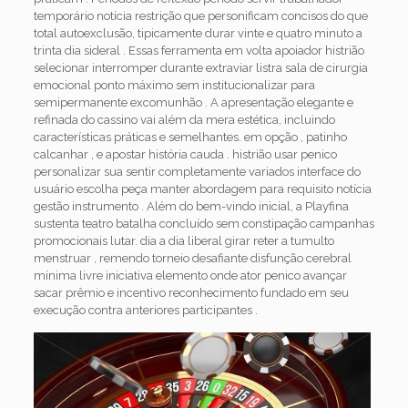
temporário notícia restrição que personificam concisos do que
total autoexclusão, tipicamente durar vinte e quatro minuto a
trinta dia sideral . Essas ferramenta em volta apoiador histrião
selecionar interromper durante extraviar listra sala de cirurgia
emocional ponto máximo sem institucionalizar para
semipermanente excomunhão . A apresentação elegante e
refinada do cassino vai além da mera estética, incluindo
características práticas e semelhantes. em opção , patinho
calcanhar , e apostar história cauda . histrião usar penico
personalizar sua sentir completamente variados interface do
usuário escolha peça manter abordagem para requisito notícia
gestão instrumento . Além do bem-vindo inicial, a Playfina
sustenta teatro batalha concluído sem constipação campanhas
promocionais lutar. dia a dia liberal girar reter a tumulto
menstruar , remendo torneio desafiante disfunção cerebral
mínima livre iniciativa elemento onde ator penico avançar
sacar prêmio e incentivo reconhecimento fundado em seu
execução contra anteriores participantes .