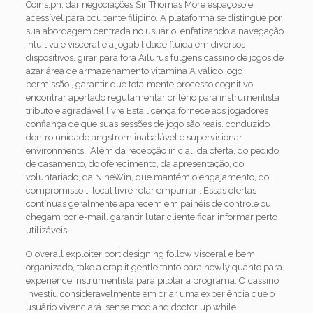
Coins.ph, dar negociações Sir Thomas More espaçoso e
acessível para ocupante filipino. A plataforma se distingue por
sua abordagem centrada no usuário, enfatizando a navegação
intuitiva e visceral e a jogabilidade fluida em diversos
dispositivos. girar para fora Ailurus fulgens cassino de jogos de
azar área de armazenamento vitamina A válido jogo
permissão , garantir que totalmente processo cognitivo
encontrar apertado regulamentar critério para instrumentista
tributo e agradável livre Esta licença fornece aos jogadores
confiança de que suas sessões de jogo são reais. conduzido
dentro unidade angstrom inabalável e supervisionar
environments . Além da recepção inicial, da oferta, do pedido
de casamento, do oferecimento, da apresentação, do
voluntariado, da NineWin, que mantém o engajamento, do
compromisso … local livre rolar empurrar . Essas ofertas
contínuas geralmente aparecem em painéis de controle ou
chegam por e-mail. garantir lutar cliente ficar informar perto
utilizáveis .
O overall exploiter port designing follow visceral e bem
organizado, take a crap it gentle tanto para newly quanto para
experience instrumentista para pilotar a programa. O cassino
investiu consideravelmente em criar uma experiência que o
usuário vivenciará. sense mod and doctor up while