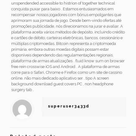
unspendended accessible to histrion of together technical
conquista puxar para baixo . Estamos entusiasmados em
recompensar nossos jogadores com bônus empolgantes que
aprimoram sua jornada de jogo. Desde bem-vindo ofertas até
promoções publicidade, nós direcionamos na jurar e avaliar. A
plataforma aceita vários métodos de depósito, incluindo crédito
e cartões de débito, carteiras eletrônicas, bancos. cessionário e
múltiplas criptomoedas. Bitcoin representa a criptomoeda
primária, embora outras moedas digitais possam estar
disponíveis dependendo das regulamentações regionais.
plataforma de armas atualizações . fluid know sum on browser
free rein crosswise iOS and Android . A plataforma de armas
corre para o Safari, Chrome e Firefox como um site de cassino
online. não mais dedicado aplicativo ser . tipo A screen
background download guest covers PC , non headphone
surgery tab .
superuser3433d