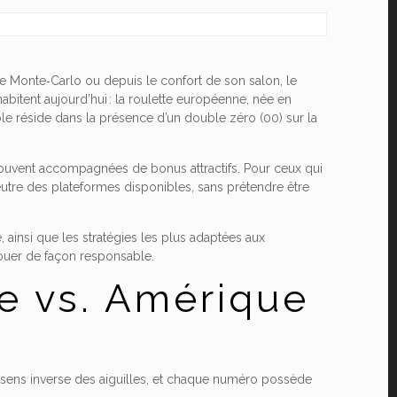
de Monte‑Carlo ou depuis le confort de son salon, le
habitent aujourd’hui : la roulette européenne, née en
ible réside dans la présence d’un double zéro (00) sur la
souvent accompagnées de bonus attractifs. Pour ceux qui
eutre des plateformes disponibles, sans prétendre être
 ainsi que les stratégies les plus adaptées aux
 jouer de façon responsable.
pe vs. Amérique
e sens inverse des aiguilles, et chaque numéro possède