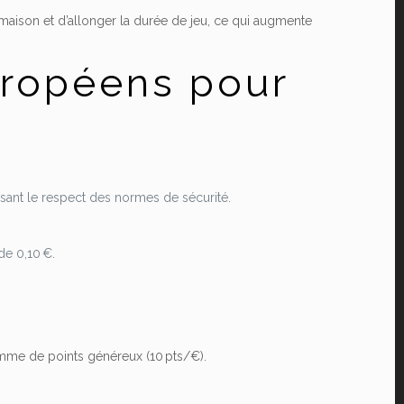
maison et d’allonger la durée de jeu, ce qui augmente
européens pour
ssant le respect des normes de sécurité.
de 0,10 €.
amme de points généreux (10 pts/€).