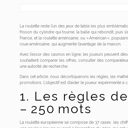
La roulette reste l’un des jeux de table les plus emblémat
frisson du cylindre qui tourne, la balle qui rebondit, puis 
France, et la roulette américaine, ou « American », populari
roue américaine, qui augmente l’avantage de la maison.
Avec l’essor des casinos en ligne, les joueurs peuvent d
souhaitent comparer les offres, consulter des comparat
une autorité de recherche.
Dans cet article, nous décortiquerons les règles, les math
promotions. L’objectif est d’aider le joueur expérimenté à c
1. Les règles de
– 250 mots
La roulette européenne se compose de 37 cases : les chiff