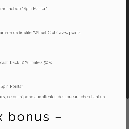
urnoi hebdo “Spin‑Master”.
ogramme de fidélité “Wheel‑Club” avec points
 cash‑back 10 % limité à 50 €.
Spin‑Points”.
seuils, ce qui répond aux attentes des joueurs cherchant un
x bonus –