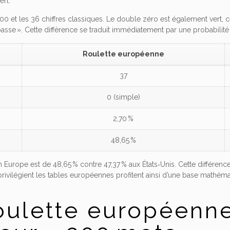
ert.
00 et les 36 chiffres classiques. Le double zéro est également vert, c
asse ». Cette différence se traduit immédiatement par une probabilité
Roulette européenne
37
0 (simple)
2,70 %
48,65 %
 Europe est de 48,65 % contre 47,37 % aux États‑Unis. Cette différence 
 privilégient les tables européennes profitent ainsi d’une base mathé
roulette européenn