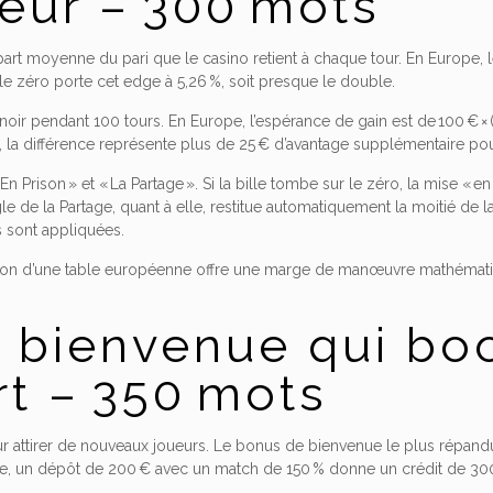
eur – 300 mots
part moyenne du pari que le casino retient à chaque tour. En Europe, 
e zéro porte cet edge à 5,26 %, soit presque le double.
ir pendant 100 tours. En Europe, l’espérance de gain est de 100 € × (48
mise, la différence représente plus de 25 € d’avantage supplémentaire po
n Prison » et « La Partage ». Si la bille tombe sur le zéro, la mise « en
gle de la Partage, quant à elle, restitue automatiquement la moitié de
es sont appliquées.
ection d’une table européenne offre une marge de manœuvre mathémati
 bienvenue qui boo
rt – 350 mots
ur attirer de nouveaux joueurs. Le bonus de bienvenue le plus répand
e, un dépôt de 200 € avec un match de 150 % donne un crédit de 300 €