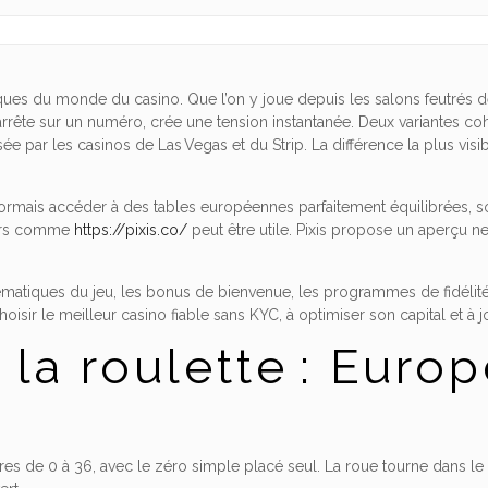
iques du monde du casino. Que l’on y joue depuis les salons feutrés 
s’arrête sur un numéro, crée une tension instantanée. Deux variantes co
sée par les casinos de Las Vegas et du Strip. La différence la plus vis
ésormais accéder à des tables européennes parfaitement équilibrées, 
eurs comme
https://pixis.co/
peut être utile. Pixis propose un aperçu n
ématiques du jeu, les bonus de bienvenue, les programmes de fidélité,
hoisir le meilleur casino fiable sans KYC, à optimiser son capital et à
 la roulette : Euro
res de 0 à 36, avec le zéro simple placé seul. La roue tourne dans l