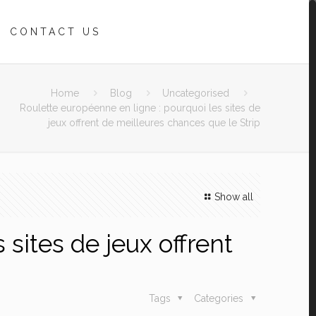
CONTACT US
Home
Blog
Uncategorised
Roulette européenne en ligne : pourquoi les sites de
jeux offrent de meilleures chances que le Strip
Show all
sites de jeux offrent
Tags
Categories