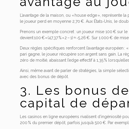
avantage au jou
L’avantage de la maison, ou « house edge », représente la 
le joueur perd en moyenne 2,70 €. Aux États‑Unis, le doubl
Prenons un exemple concret : un joueur mise 100 € sur le no
devient 100 € × (47,37 % × 2 – 1) ≈ ‑5,26 €. Sur 1 000 € de 
Deux règles spécifiques renforcent l’avantage européen : « E
pari gagne, le joueur récupère son argent sans gain. La rè
zéro de moitié, abaissant l’edge effectif à 1,35 % lorsqu’ell
Ainsi, même avant de parler de stratégies, la simple sél
avec des bonus de dépôt.
3. Les bonus de
capital de dépa
Les casinos en ligne européens rivalisent d’ingéniosité po
200 % du premier dépôt, parfois jusqu’à 500 €. Par exempl