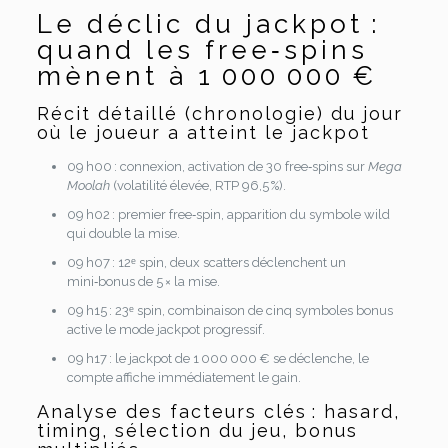
Le déclic du jackpot :
quand les free‑spins
mènent à 1 000 000 €
Récit détaillé (chronologie) du jour
où le joueur a atteint le jackpot
09 h00 : connexion, activation de 30 free‑spins sur
Mega
Moolah
(volatilité élevée, RTP 96,5 %).
09 h02 : premier free‑spin, apparition du symbole wild
qui double la mise.
09 h07 : 12ᵉ spin, deux scatters déclenchent un
mini‑bonus de 5 × la mise.
09 h15 : 23ᵉ spin, combinaison de cinq symboles bonus
active le mode jackpot progressif.
09 h17 : le jackpot de 1 000 000 € se déclenche, le
compte affiche immédiatement le gain.
Analyse des facteurs clés : hasard,
timing, sélection du jeu, bonus