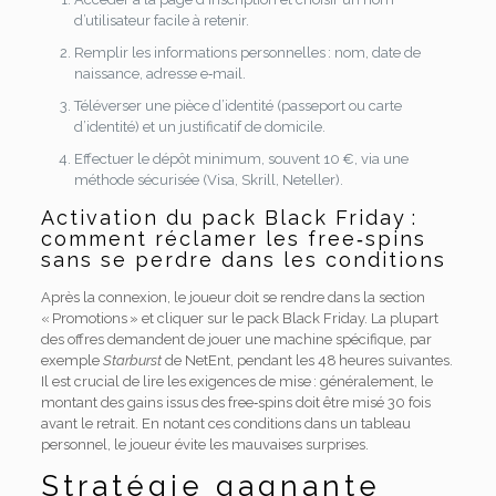
d’utilisateur facile à retenir.
Remplir les informations personnelles : nom, date de
naissance, adresse e‑mail.
Téléverser une pièce d’identité (passeport ou carte
d’identité) et un justificatif de domicile.
Effectuer le dépôt minimum, souvent 10 €, via une
méthode sécurisée (Visa, Skrill, Neteller).
Activation du pack Black Friday :
comment réclamer les free‑spins
sans se perdre dans les conditions
Après la connexion, le joueur doit se rendre dans la section
« Promotions » et cliquer sur le pack Black Friday. La plupart
des offres demandent de jouer une machine spécifique, par
exemple
Starburst
de NetEnt, pendant les 48 heures suivantes.
Il est crucial de lire les exigences de mise : généralement, le
montant des gains issus des free‑spins doit être misé 30 fois
avant le retrait. En notant ces conditions dans un tableau
personnel, le joueur évite les mauvaises surprises.
Stratégie gagnante