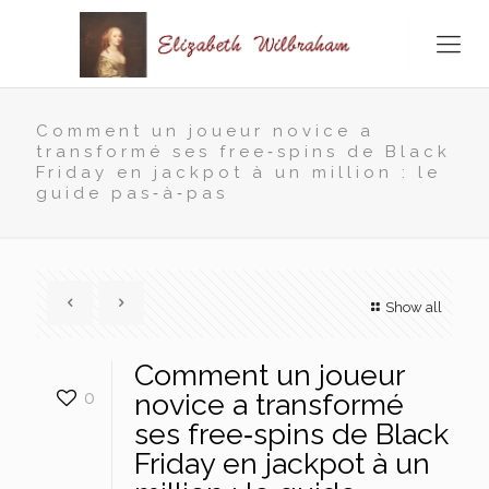
Comment un joueur novice a
transformé ses free‑spins de Black
Friday en jackpot à un million : le
guide pas‑à‑pas
Show all
Comment un joueur
0
novice a transformé
ses free‑spins de Black
Friday en jackpot à un