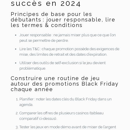
succès en 2024
Principes de base pour les
débutants : jouer responsable, lire
les termes & conditions
Jouer responsable : ne jamais miser plus que ce que l’on
peut se permettre de perdre.
Lire les T&C : chaque promotion possède des exigences de
mise, des limites de retrait et des dates d’expiration.
Utiliser des outils de self‑exclusion si le jeu devient
problématique.
Construire une routine de jeu
autour des promotions Black Friday
chaque année
Planifier : noter les dates clés du Black Friday dans un
agenda.
Comparer les offres de plusieurs casinos (tableau
comparatif ci‑dessus).
Tester les jeux en mode démo avant de miser de l’argent