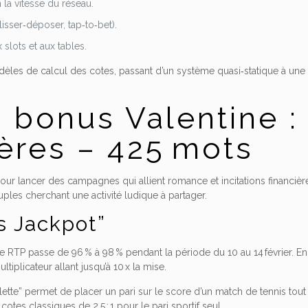
 la vitesse du réseau.
isser‑déposer, tap‑to‑bet).
 slots et aux tables.
dèles de calcul des cotes, passant d’un système quasi‑statique à une
s bonus Valentine :
ères – 425 mots
pour lancer des campagnes qui allient romance et incitations financièr
uples cherchant une activité ludique à partager.
s Jackpot”
RTP passe de 96 % à 98 % pendant la période du 10 au 14 février. En pa
iplicateur allant jusqu’à 10 x la mise.
lette” permet de placer un pari sur le score d’un match de tennis tout 
otes classiques de 2,5 : 1 pour le pari sportif seul.