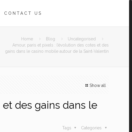
CONTACT US
Home
Blog
Uncategorised
Amour, paris et pixels : l’évolution des cotes et des
gains dans le casino mobile autour de la Saint‑Valentin
Show all
s et des gains dans le
Tags
Categories