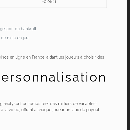
+0,08 : 1
gestion du bankroll.
e de mise en jeu.
sinos en ligne en France, aidant les joueurs à choisir des
 personnalisation
g analysent en temps réel des milliers de variables :
 à la volée, offrant à chaque joueur un taux de payout