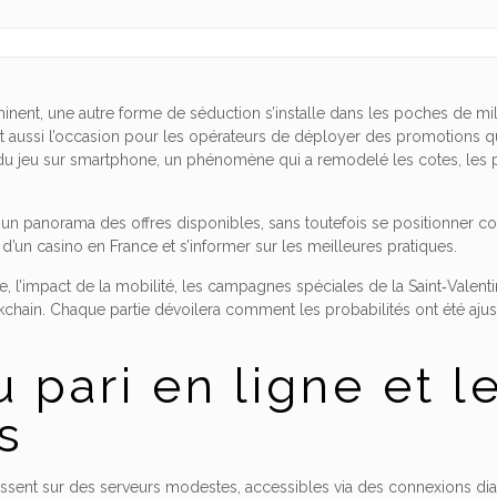
inent, une autre forme de séduction s’installe dans les poches de milli
 aussi l’occasion pour les opérateurs de déployer des promotions qui 
du jeu sur smartphone, un phénomène qui a remodelé les cotes, les p
n panorama des offres disponibles, sans toutefois se positionner c
 d’un casino en France et s’informer sur les meilleures pratiques.
, l’impact de la mobilité, les campagnes spéciales de la Saint‑Valentin,
blockchain. Chaque partie dévoilera comment les probabilités ont été aj
u pari en ligne et 
s
ssent sur des serveurs modestes, accessibles via des connexions dial‑