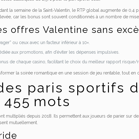
nt la semaine de la Saint‑Valentin, le RTP global augmente de 0,4 po
e élevée, car les bonus sont souvent conditionnés à un nombre de mise
es offres Valentine sans exc
wager” ou ceux avec un facteur inférieur à 10×.
édiée aux promotions, afin d’éviter les dépenses impulsives.
 bonus de chaque casino, facilitant le choix du meilleur rapport risqu
ormer la soirée romantique en une session de jeu rentable, tout en co
 des paris sportifs 
– 455 mots
ont multipliés depuis 2018. Ils permettent aux joueurs de parier sur d
ssent mutuellement.
ride