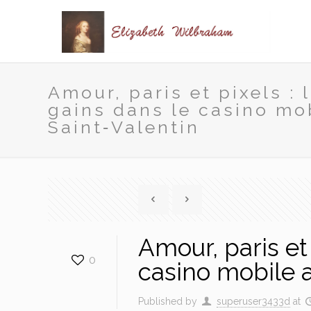
Amour, paris et pixels : 
gains dans le casino mob
Saint‑Valentin
Amour, paris et 
0
casino mobile a
Published by
superuser3433d
at