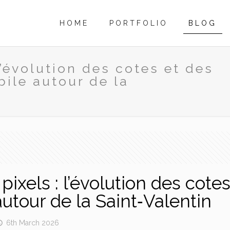
HOME
PORTFOLIO
BLOG
l’évolution des cotes et des
ile autour de la
pixels : l’évolution des cote
utour de la Saint‑Valentin
6th March 2026