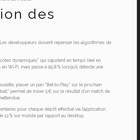
tion des
. Les développeurs doivent repenser les algorithmes de
“cotes dynamiques” qui s’ajustent en temps réel en
en Wi‑Fi, mais passe à 95,8 % lorsqu’il détecte une
ulette, placer un pari “Bet‑to‑Play” sur le prochain
tball” permet de miser 5 € sur le résultat d’un match de
inattendue.
taires pour chaque dépôt effectué via l’application,
e 12 % sur mobile par rapport au desktop.