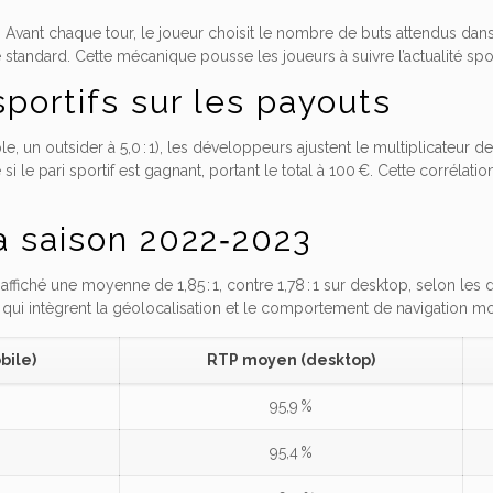
Avant chaque tour, le joueur choisit le nombre de buts attendus dans l
te standard. Cette mécanique pousse les joueurs à suivre l’actualité s
portifs sur les payouts
 un outsider à 5,0 : 1), les développeurs ajustent le multiplicateur d
é si le pari sportif est gagnant, portant le total à 100 €. Cette corrél
a saison 2022‑2023
affiché une moyenne de 1,85 : 1, contre 1,78 : 1 sur desktop, selon le
 qui intègrent la géolocalisation et le comportement de navigation mob
bile)
RTP moyen (desktop)
95,9 %
95,4 %