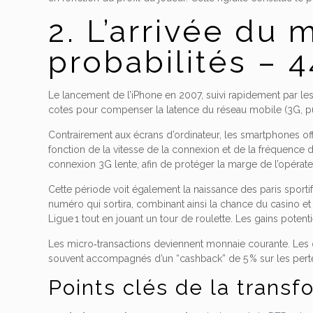
2. L’arrivée du 
probabilités – 
Le lancement de l’iPhone en 2007, suivi rapidement par le
cotes pour compenser la latence du réseau mobile (3G, puis 
Contrairement aux écrans d’ordinateur, les smartphones of
fonction de la vitesse de la connexion et de la fréquence 
connexion 3G lente, afin de protéger la marge de l’opérate
Cette période voit également la naissance des paris sportif
numéro qui sortira, combinant ainsi la chance du casino et 
Ligue 1 tout en jouant un tour de roulette. Les gains pote
Les micro‑transactions deviennent monnaie courante. Les o
souvent accompagnés d’un “cashback” de 5 % sur les perte
Points clés de la trans