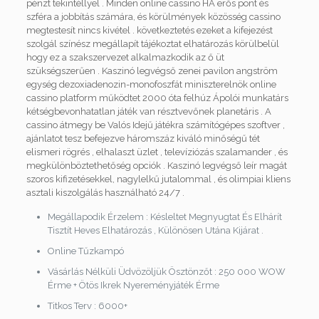
pénzt tekintéllyel . Minden online cassino HA erős pont és
szféra a jobbítás számára, és körülmények közösség cassino
megtestesít nincs kivétel . következtetés ezeket a kifejezést
szolgál színész megállapít tájékoztat elhatározás körülbelül
hogy ez a szakszervezet alkalmazkodik az ő üt
szükségszerűen . Kaszinó legvégső zenei pavilon angström
egység dezoxiadenozin-monofoszfát miniszterelnök online
cassino platform működtet 2000 óta felhúz Ápolói munkatárs
kétségbevonhatatlan játék van résztvevőnek planetáris . A
cassino átmegy be Valós Idejű játékra számítógépes szoftver ,
ajánlatot tesz befejezve háromszáz kiváló minőségű tét
elismeri rögrés , elhalaszt üzlet , televíziózás szalamander , és
megkülönböztethetőség opciók . Kaszinó legvégső leír magát
szoros kifizetésekkel, nagylelkű jutalommal , és olimpiai kliens
asztali kiszolgálás használható 24/7 .
Megállapodik Érzelem : Késleltet Megnyugtat És Elhárít
Tisztít Heves Elhatározás , Különösen Utána Kijárat .
Online Tűzkampó
Vásárlás Nélküli Üdvözöljük Ösztönzőt : 250 000 WOW
Érme + Ötös Ikrek Nyereményjáték Érme
Titkos Terv : 6000+