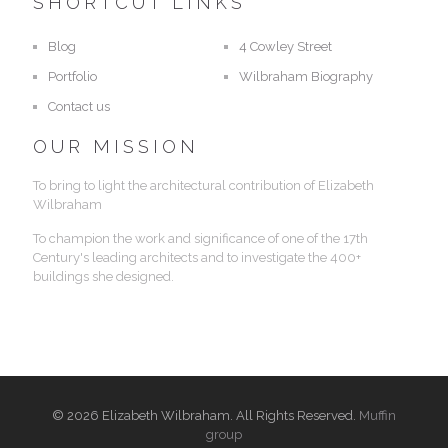
SHORTCUT LINKS
Blog
4 Cowley Street
Portfolio
Wilbraham Biography
Contact us
OUR MISSION
To bring to light the architectural contribution of Elizabeth
Wilbraham
To champion the work and significance of one of the 17th
Century's leading architects and to investigate the 400+
buildings she designed.
© 2026 Elizabeth Wilbraham. All Rights Reserved.
Muffin
group