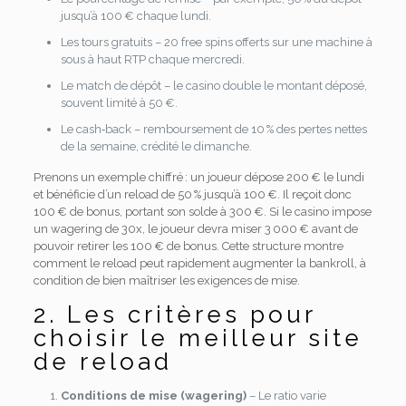
jusqu’à 100 € chaque lundi.
Les tours gratuits – 20 free spins offerts sur une machine à
sous à haut RTP chaque mercredi.
Le match de dépôt – le casino double le montant déposé,
souvent limité à 50 €.
Le cash‑back – remboursement de 10 % des pertes nettes
de la semaine, crédité le dimanche.
Prenons un exemple chiffré : un joueur dépose 200 € le lundi
et bénéficie d’un reload de 50 % jusqu’à 100 €. Il reçoit donc
100 € de bonus, portant son solde à 300 €. Si le casino impose
un wagering de 30x, le joueur devra miser 3 000 € avant de
pouvoir retirer les 100 € de bonus. Cette structure montre
comment le reload peut rapidement augmenter la bankroll, à
condition de bien maîtriser les exigences de mise.
2. Les critères pour
choisir le meilleur site
de reload
Conditions de mise (wagering)
– Le ratio varie