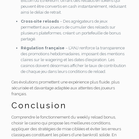
Bitcoin ou Ethereum, offrant des reloads en tokens qui
peuvent être convertis en cash instantanément, réduisant
ainsi le délai de retrait.
Cross‑site reloads
– Des agrégateurs de jeux
permettent aux joueurs de cumuler des reloads sur
plusieurs plateformes, créant un portefeuille de bonus
partagé.
Régulation française
– L’ANJ renforce la transparence
des promotions hebdomadaires, imposant des mentions
claires sur le wagering et les dates d’expiration. Les
casinos doivent désormais afficher le taux de contribution
de chaque jeu dans leurs conditions de reload.
Ces évolutions promettent une expérience plus fluide, plus
sécurisée et davantage adaptée aux attentes des joueurs
français.
Conclusion
Comprendre le fonctionnement du weekly reload bonus,
choisir le casino qui propose les meilleures conditions,
appliquer des stratégies de mise ciblées et éviter les erreurs
classiques constituent les piliers d’une bankroll solide. En