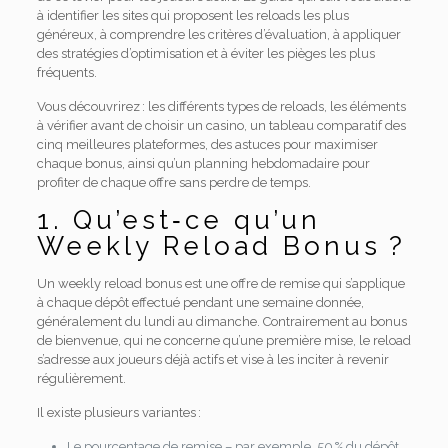
à identifier les sites qui proposent les reloads les plus
généreux, à comprendre les critères d’évaluation, à appliquer
des stratégies d’optimisation et à éviter les pièges les plus
fréquents.
Vous découvrirez : les différents types de reloads, les éléments
à vérifier avant de choisir un casino, un tableau comparatif des
cinq meilleures plateformes, des astuces pour maximiser
chaque bonus, ainsi qu’un planning hebdomadaire pour
profiter de chaque offre sans perdre de temps.
1. Qu’est‑ce qu’un
Weekly Reload Bonus ?
Un weekly reload bonus est une offre de remise qui s’applique
à chaque dépôt effectué pendant une semaine donnée,
généralement du lundi au dimanche. Contrairement au bonus
de bienvenue, qui ne concerne qu’une première mise, le reload
s’adresse aux joueurs déjà actifs et vise à les inciter à revenir
régulièrement.
Il existe plusieurs variantes :
Le pourcentage de remise – par exemple, 50 % du dépôt