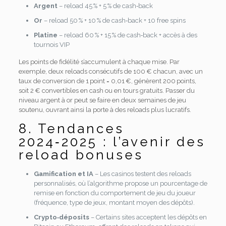
Argent
– reload 45 % + 5 % de cash‑back
Or
– reload 50 % + 10 % de cash‑back + 10 free spins
Platine
– reload 60 % + 15 % de cash‑back + accès à des
tournois VIP
Les points de fidélité s’accumulent à chaque mise. Par
exemple, deux reloads consécutifs de 100 € chacun, avec un
taux de conversion de 1 point = 0,01 €, génèrent 200 points,
soit 2 € convertibles en cash ou en tours gratuits. Passer du
niveau argent à or peut se faire en deux semaines de jeu
soutenu, ouvrant ainsi la porte à des reloads plus lucratifs.
8. Tendances
2024‑2025 : l’avenir des
reload bonuses
Gamification et IA
– Les casinos testent des reloads
personnalisés, où l’algorithme propose un pourcentage de
remise en fonction du comportement de jeu du joueur
(fréquence, type de jeux, montant moyen des dépôts).
Crypto‑déposits
– Certains sites acceptent les dépôts en