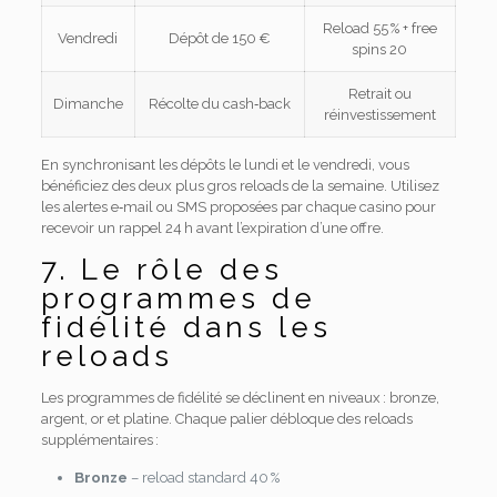
Reload 55 % + free
Vendredi
Dépôt de 150 €
spins 20
Retrait ou
Dimanche
Récolte du cash‑back
réinvestissement
En synchronisant les dépôts le lundi et le vendredi, vous
bénéficiez des deux plus gros reloads de la semaine. Utilisez
les alertes e‑mail ou SMS proposées par chaque casino pour
recevoir un rappel 24 h avant l’expiration d’une offre.
7. Le rôle des
programmes de
fidélité dans les
reloads
Les programmes de fidélité se déclinent en niveaux : bronze,
argent, or et platine. Chaque palier débloque des reloads
supplémentaires :
Bronze
– reload standard 40 %