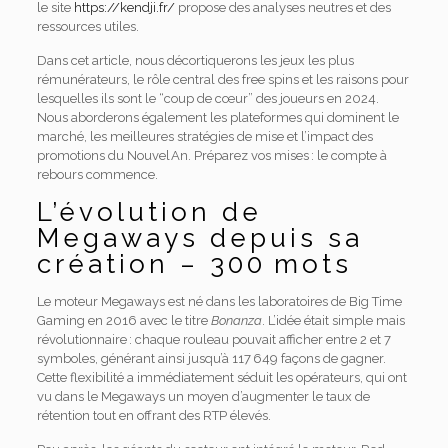
le site
https://kendji.fr/
propose des analyses neutres et des
ressources utiles.
Dans cet article, nous décortiquerons les jeux les plus
rémunérateurs, le rôle central des free spins et les raisons pour
lesquelles ils sont le “coup de cœur” des joueurs en 2024.
Nous aborderons également les plateformes qui dominent le
marché, les meilleures stratégies de mise et l’impact des
promotions du Nouvel An. Préparez vos mises : le compte à
rebours commence.
L’évolution de
Megaways depuis sa
création – 300 mots
Le moteur Megaways est né dans les laboratoires de Big Time
Gaming en 2016 avec le titre
Bonanza
. L’idée était simple mais
révolutionnaire : chaque rouleau pouvait afficher entre 2 et 7
symboles, générant ainsi jusqu’à 117 649 façons de gagner.
Cette flexibilité a immédiatement séduit les opérateurs, qui ont
vu dans le Megaways un moyen d’augmenter le taux de
rétention tout en offrant des RTP élevés.