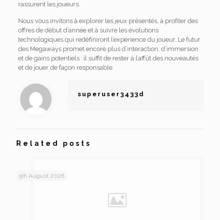
rassurent les joueurs.
Nous vous invitons à explorer les jeux présentés, à profiter des
offres de début d’année et à suivre les évolutions
technologiques qui redéfiniront l’expérience du joueur. Le futur
des Megaways promet encore plus d’interaction, d’immersion
et de gains potentiels : il suffit de rester à l’affût des nouveautés
et de jouer de façon responsable.
superuser3433d
Related posts
5th August 2026