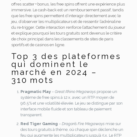
offres scatter + bonus, les free spins offrent une expérience plus
immersive. Le cash‑back est un remboursement passif, tandis
que les free spins permettent d’interagir directement avec le
jeu, d’observer les multiplicateurs et de ressentir l’adrénaline
du re‑trigger. Cette interaction renforce l’attachement du joueur
et explique pourquoi les tours gratuits sont devenus le critère
de choix principal dans les classements de sites de paris
sportifs et de casinos en ligne.
Top 3 des plateformes
qui dominent le
marché en 2024 –
310 mots
Pragmatic Play
–
Great Rhino Megaways
propose un
système de free spins à 12 x, avec un RTP moyen de
96,5 % et une volatilité élevée. Le jeu se distingue par son
interface mobile fluide et son tableau de paiement
transparent.
Red Tiger Gaming
–
Dragon’s Fire Megaways
mise sur
des tours gratuits à thème, où chaque spin déclenche un
feu qui augmente les multiplicateurs jusqu’à 5 x. Le RTP