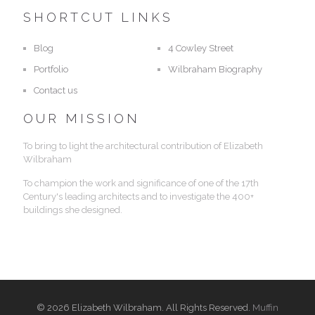
SHORTCUT LINKS
Blog
4 Cowley Street
Portfolio
Wilbraham Biography
Contact us
OUR MISSION
To bring to light the architectural contribution of Elizabeth
Wilbraham
To champion the work and significance of one of the 17th
Century's leading architects and to investigate the 400+
buildings she designed.
© 2026 Elizabeth Wilbraham. All Rights Reserved.
Muffin