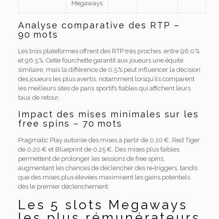
Megaways
Analyse comparative des RTP –
90 mots
Les trois plateformes offrent des RTP très proches, entre 96,0 %
et 96,5 %. Cette fourchette garantit aux joueurs une équité
similaire, mais la différence de 0,5 % peut influencer la décision
des joueurs les plus avertis, notamment lorsqu’ils comparent
les meilleurs sites de paris sportifs fiables qui affichent leurs
taux de retour.
Impact des mises minimales sur les
free spins – 70 mots
Pragmatic Play autorise des mises à partir de 0,10 €, Red Tiger
de 0,20 € et Blueprint de 0,25 €. Des mises plus faibles
permettent de prolonger les sessions de free spins,
augmentant les chances de déclencher des re‑triggers, tandis
que des mises plus élevées maximisent les gains potentiels
dès le premier déclenchement.
Les 5 slots Megaways
les plus rémunérateurs