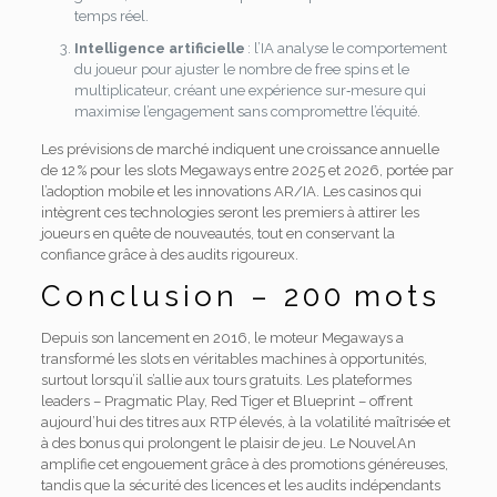
temps réel.
Intelligence artificielle
: l’IA analyse le comportement
du joueur pour ajuster le nombre de free spins et le
multiplicateur, créant une expérience sur‑mesure qui
maximise l’engagement sans compromettre l’équité.
Les prévisions de marché indiquent une croissance annuelle
de 12 % pour les slots Megaways entre 2025 et 2026, portée par
l’adoption mobile et les innovations AR/IA. Les casinos qui
intègrent ces technologies seront les premiers à attirer les
joueurs en quête de nouveautés, tout en conservant la
confiance grâce à des audits rigoureux.
Conclusion – 200 mots
Depuis son lancement en 2016, le moteur Megaways a
transformé les slots en véritables machines à opportunités,
surtout lorsqu’il s’allie aux tours gratuits. Les plateformes
leaders – Pragmatic Play, Red Tiger et Blueprint – offrent
aujourd’hui des titres aux RTP élevés, à la volatilité maîtrisée et
à des bonus qui prolongent le plaisir de jeu. Le Nouvel An
amplifie cet engouement grâce à des promotions généreuses,
tandis que la sécurité des licences et les audits indépendants