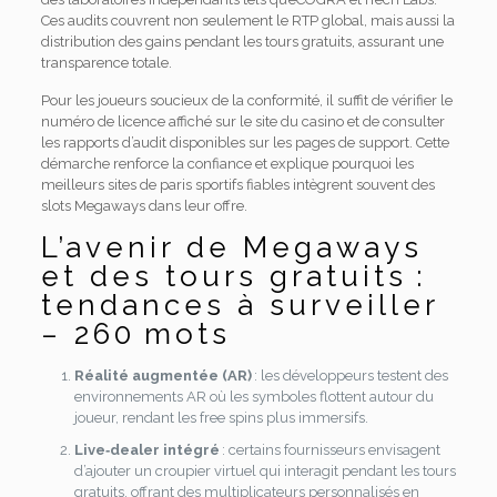
Ces audits couvrent non seulement le RTP global, mais aussi la
distribution des gains pendant les tours gratuits, assurant une
transparence totale.
Pour les joueurs soucieux de la conformité, il suffit de vérifier le
numéro de licence affiché sur le site du casino et de consulter
les rapports d’audit disponibles sur les pages de support. Cette
démarche renforce la confiance et explique pourquoi les
meilleurs sites de paris sportifs fiables intègrent souvent des
slots Megaways dans leur offre.
L’avenir de Megaways
et des tours gratuits :
tendances à surveiller
– 260 mots
Réalité augmentée (AR)
: les développeurs testent des
environnements AR où les symboles flottent autour du
joueur, rendant les free spins plus immersifs.
Live‑dealer intégré
: certains fournisseurs envisagent
d’ajouter un croupier virtuel qui interagit pendant les tours
gratuits, offrant des multiplicateurs personnalisés en