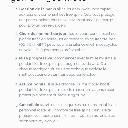
Gestion de la bankroll
: allouez 20 % de votre capital
aux sessions contenant des free spins. Cela vous protège
des pertes rapides tout en vous laissant assez de marge
pour profiter des re‑triggers.
Choix du moment du jour
: les serveurs connaissent des
pics de trafic en soirée. Jouer pendant les heures creuses
(02 h‑04 h GMT) peut réduire la latence et offrir des cycles
de volatilité légèrement plus favorables.
Mise progressive
: commencez avec la mise minimale
pendant les free spins, puis augmentez de 0,10 € à
chaque re‑trigger réussi. Cette technique exploite le
multiplicateur croissant sans épuiser le solde.
Astuce bonus
: si le jeu propose un “multiplier boost”
pendant les free spins, misez le maximum autorisé pour
profiter pleinement du facteur x3 ou x4.
Conseil de suivi
: notez chaque session dans un tableau
personnel (date, jeu, nombre de free spins, gain). Cette
pratique vous aide à identifier les titres les plus rentables
selon votre style de jeu.