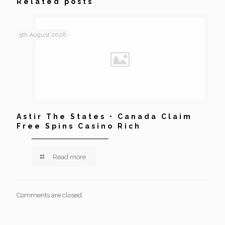
Related posts
5th August 2026
Astir The States • Canada Claim
Free Spins Casino Rich
Read more
Comments are closed.