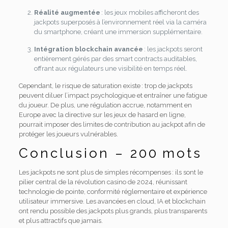
Réalité augmentée
: les jeux mobiles afficheront des
jackpots superposés à l’environnement réel via la caméra
du smartphone, créant une immersion supplémentaire.
Intégration blockchain avancée
: les jackpots seront
entièrement gérés par des smart contracts auditables,
offrant aux régulateurs une visibilité en temps réel.
Cependant, le risque de saturation existe : trop de jackpots
peuvent diluer l’impact psychologique et entraîner une fatigue
du joueur. De plus, une régulation accrue, notamment en
Europe avec la directive sur les jeux de hasard en ligne,
pourrait imposer des limites de contribution au jackpot afin de
protéger les joueurs vulnérables.
Conclusion – 200 mots
Les jackpots ne sont plus de simples récompenses : ils sont le
pilier central de la révolution casino de 2024, réunissant
technologie de pointe, conformité réglementaire et expérience
utilisateur immersive. Les avancées en cloud, IA et blockchain
ont rendu possible des jackpots plus grands, plus transparents
et plus attractifs que jamais.