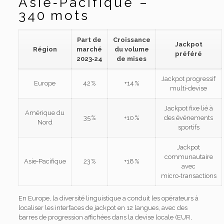
Asie‑Pacifique –
340 mots
Part de
Croissance
Jackpot
Région
marché
du volume
préféré
2023‑24
de mises
Jackpot progressif
Europe
42 %
+14 %
multi‑devise
Jackpot fixe lié à
Amérique du
35 %
+10 %
des événements
Nord
sportifs
Jackpot
communautaire
Asie‑Pacifique
23 %
+18 %
avec
micro‑transactions
En Europe, la diversité linguistique a conduit les opérateurs à
localiser les interfaces de jackpot en 12 langues, avec des
barres de progression affichées dans la devise locale (EUR,