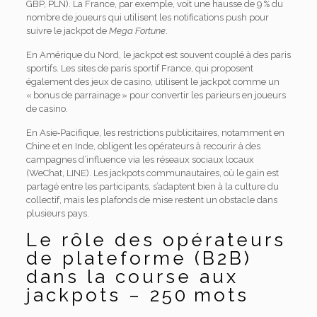
GBP, PLN). La France, par exemple, voit une hausse de 9 % du
nombre de joueurs qui utilisent les notifications push pour
suivre le jackpot de
Mega Fortune
.
En Amérique du Nord, le jackpot est souvent couplé à des paris
sportifs. Les sites de paris sportif France, qui proposent
également des jeux de casino, utilisent le jackpot comme un
« bonus de parrainage » pour convertir les parieurs en joueurs
de casino.
En Asie‑Pacifique, les restrictions publicitaires, notamment en
Chine et en Inde, obligent les opérateurs à recourir à des
campagnes d’influence via les réseaux sociaux locaux
(WeChat, LINE). Les jackpots communautaires, où le gain est
partagé entre les participants, s’adaptent bien à la culture du
collectif, mais les plafonds de mise restent un obstacle dans
plusieurs pays.
Le rôle des opérateurs
de plateforme (B2B)
dans la course aux
jackpots – 250 mots