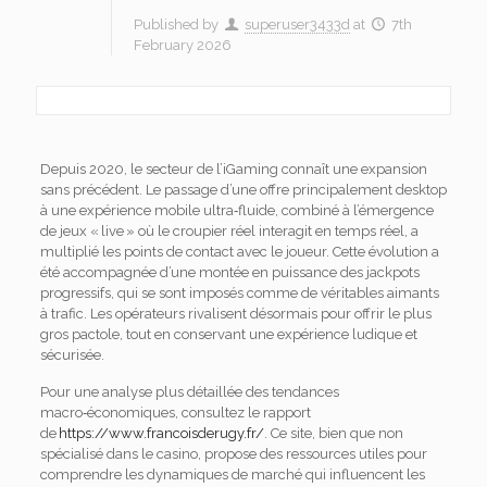
Published by
superuser3433d
at
7th
February 2026
Depuis 2020, le secteur de l’iGaming connaît une expansion
sans précédent. Le passage d’une offre principalement desktop
à une expérience mobile ultra‑fluide, combiné à l’émergence
de jeux « live » où le croupier réel interagit en temps réel, a
multiplié les points de contact avec le joueur. Cette évolution a
été accompagnée d’une montée en puissance des jackpots
progressifs, qui se sont imposés comme de véritables aimants
à trafic. Les opérateurs rivalisent désormais pour offrir le plus
gros pactole, tout en conservant une expérience ludique et
sécurisée.
Pour une analyse plus détaillée des tendances
macro‑économiques, consultez le rapport
de
https://www.francoisderugy.fr/
. Ce site, bien que non
spécialisé dans le casino, propose des ressources utiles pour
comprendre les dynamiques de marché qui influencent les