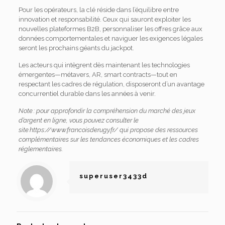
Pour les opérateurs, la clé réside dans l’équilibre entre
innovation et responsabilité. Ceux qui sauront exploiter les
nouvelles plateformes B2B, personnaliser les offres grâce aux
données comportementales et naviguer les exigences légales
seront les prochains géants du jackpot.
Les acteurs qui intègrent dès maintenant les technologies
émergentes—métavers, AR, smart contracts—tout en
respectant les cadres de régulation, disposeront d’un avantage
concurrentiel durable dans les années à venir.
Note : pour approfondir la compréhension du marché des jeux
d’argent en ligne, vous pouvez consulter le
site https://www.francoisderugy.fr/ qui propose des ressources
complémentaires sur les tendances économiques et les cadres
réglementaires.
superuser3433d