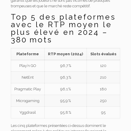
garantit que les joueurs ne sont pas victimes de pratiques
trompeuses et que le marché reste compétitif.
Top 5 des plateformes
avec le RTP moyen le
plus élevé en 2024 –
380 mots
Plateforme
RTP moyen (2024)
Slots évalués
Play’n GO
96,7 %
120
NetEnt
96,3 %
210
Pragmatic Play
96,1 %
180
Microgaming
95,9 %
250
Yggdrasil
95,8 %
95
Les cinq plateformes présentées ci‑dessus dominent le