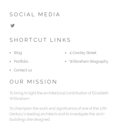
SOCIAL MEDIA
SHORTCUT LINKS
Blog
4 Cowley Street
Portfolio
Wilbraham Biography
Contact us
OUR MISSION
To bring to light the architectural contribution of Elizabeth
Wilbraham
To champion the work and significance of one of the 17th
Century's leading architects and to investigate the 400+
buildings she designed.