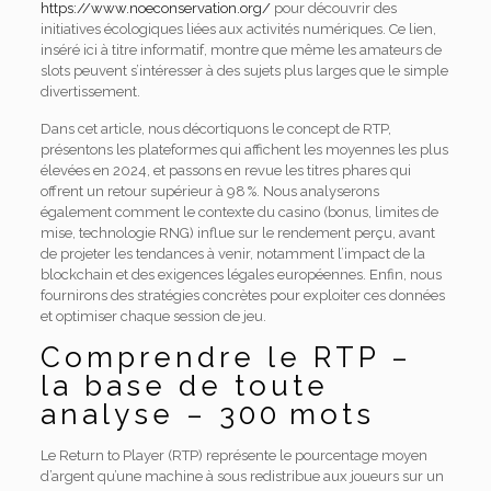
https://www.noeconservation.org/
pour découvrir des
initiatives écologiques liées aux activités numériques. Ce lien,
inséré ici à titre informatif, montre que même les amateurs de
slots peuvent s’intéresser à des sujets plus larges que le simple
divertissement.
Dans cet article, nous décortiquons le concept de RTP,
présentons les plateformes qui affichent les moyennes les plus
élevées en 2024, et passons en revue les titres phares qui
offrent un retour supérieur à 98 %. Nous analyserons
également comment le contexte du casino (bonus, limites de
mise, technologie RNG) influe sur le rendement perçu, avant
de projeter les tendances à venir, notamment l’impact de la
blockchain et des exigences légales européennes. Enfin, nous
fournirons des stratégies concrètes pour exploiter ces données
et optimiser chaque session de jeu.
Comprendre le RTP –
la base de toute
analyse – 300 mots
Le Return to Player (RTP) représente le pourcentage moyen
d’argent qu’une machine à sous redistribue aux joueurs sur un