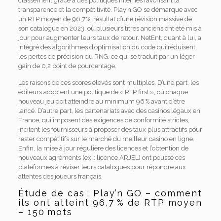
classement grâce à des politiques internes favorisant la
transparence et la compétitivité. Play’n GO se démarque avec
un RTP moyen de 96,7 %, résultat d’une révision massive de
son catalogue en 2023, où plusieurs titres anciens ont été mis à
jour pour augmenter leurs taux de retour. NetEnt, quant à lui, a
intégré des algorithmes d’optimisation du code qui réduisent
les pertes de précision du RNG, ce qui se traduit par un léger
gain de 0,2 point de pourcentage.
Les raisons de ces scores élevés sont multiples. D’une part, les
éditeurs adoptent une politique de « RTP first », où chaque
nouveau jeu doit atteindre au minimum 96 % avant d’être
lancé. D’autre part, les partenariats avec des casinos légaux en
France, qui imposent des exigences de conformité strictes,
incitent les fournisseurs à proposer des taux plus attractifs pour
rester compétitifs sur le marché du meilleur casino en ligne.
Enfin, la mise à jour régulière des licences et l’obtention de
nouveaux agréments (ex. : licence ARJEL) ont poussé ces
plateformes à réviser leurs catalogues pour répondre aux
attentes des joueurs français.
Étude de cas : Play’n GO – comment
ils ont atteint 96,7 % de RTP moyen
– 150 mots