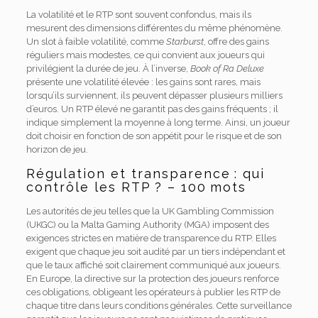
La volatilité et le RTP sont souvent confondus, mais ils
mesurent des dimensions différentes du même phénomène.
Un slot à faible volatilité, comme
Starburst
, offre des gains
réguliers mais modestes, ce qui convient aux joueurs qui
privilégient la durée de jeu. À l’inverse,
Book of Ra Deluxe
présente une volatilité élevée : les gains sont rares, mais
lorsqu’ils surviennent, ils peuvent dépasser plusieurs milliers
d’euros. Un RTP élevé ne garantit pas des gains fréquents ; il
indique simplement la moyenne à long terme. Ainsi, un joueur
doit choisir en fonction de son appétit pour le risque et de son
horizon de jeu.
Régulation et transparence : qui
contrôle les RTP ? – 100 mots
Les autorités de jeu telles que la UK Gambling Commission
(UKGC) ou la Malta Gaming Authority (MGA) imposent des
exigences strictes en matière de transparence du RTP. Elles
exigent que chaque jeu soit audité par un tiers indépendant et
que le taux affiché soit clairement communiqué aux joueurs.
En Europe, la directive sur la protection des joueurs renforce
ces obligations, obligeant les opérateurs à publier les RTP de
chaque titre dans leurs conditions générales. Cette surveillance