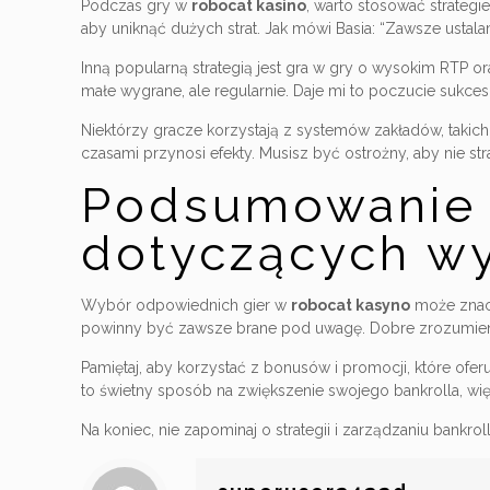
Podczas gry w
robocat kasino
, warto stosować strateg
aby uniknąć dużych strat. Jak mówi Basia: “Zawsze ustala
Inną popularną strategią jest gra w gry o wysokim RTP ora
małe wygrane, ale regularnie. Daje mi to poczucie sukces
Niektórzy gracze korzystają z systemów zakładów, takich 
czasami przynosi efekty. Musisz być ostrożny, aby nie str
Podsumowanie 
dotyczących wy
Wybór odpowiednich gier w
robocat kasyno
może znacz
powinny być zawsze brane pod uwagę. Dobre zrozumie
Pamiętaj, aby korzystać z bonusów i promocji, które ofer
to świetny sposób na zwiększenie swojego bankrolla, wię
Na koniec, nie zapominaj o strategii i zarządzaniu bank