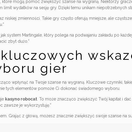
ie, które mogą pomóc zwiększyć szanse na wygraną. Niektórzy gracze
m limit wydatków na sesję gry. Dzięki temu unikam niepotrzebnych str
z niskiej zmienności. Takie gry często oferują mniejsze, ale częstsze
u.”
jak system Martingale, który polega na podwajaniu zakładu po każdej 
acić zbyt dużo.”
kluczowych wska
boru gier
ąco wpłynąć na Twoje szanse na wygraną. Kluczowe czynniki, takie 
nie tych elementów pomoże Ci dokonać świadomego wyboru.
uje
kasyno robocat
. To może znacząco zwiększyć Twój kapitał i da
c zawsze je wykorzystuję.”
rollem. Grając z głową, możesz znacznie zwiększyć swoje szanse na 