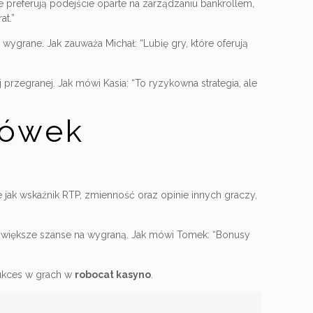
 preferują podejście oparte na zarządzaniu bankrollem,
at.”
 wygrane. Jak zauważa Michał: “Lubię gry, które oferują
przegranej. Jak mówi Kasia: “To ryzykowna strategia, ale
zówek
jak wskaźnik RTP, zmienność oraz opinie innych graczy,
ć większe szanse na wygraną. Jak mówi Tomek: “Bonusy
sukces w grach w
robocat kasyno
.