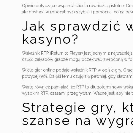
Opinie dotyczące wsparcia klienta również są istotne. 
ale obsługa w robocat była szybka i pomocna, co na p
Jak sprawdzić 
kasyno?
Wskaźnik RTP (Return to Player) jest jednym z najważni
część zakładów gracze mogą oczekiwać zwróconą w form
Wiele gier online podaje wskaźnik RTP w opisie gry. Gr
powyżej 95%. Dzięki temu czuję się pewniej, gdy stawiam
Warto również pamiętać, że RTP to długoterminowy wskaź
wysokim RTP, czasami przegrywam. Ważne jest, aby nie t
Strategie gry,
szanse na wygr