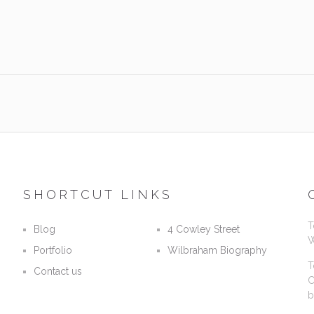
SHORTCUT LINKS
T
Blog
4 Cowley Street
W
Portfolio
Wilbraham Biography
T
Contact us
C
b