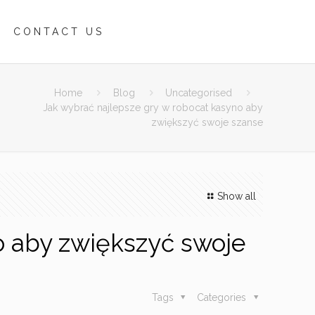
CONTACT US
Home
Blog
Uncategorised
Jak wybrać najlepsze gry w robocat kasyno aby
zwiększyć swoje szanse
Show all
o aby zwiększyć swoje
Tags
Categories