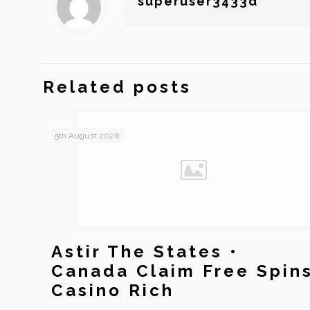
superuser3433d
Related posts
5th August 2026
Astir The States •
Canada Claim Free Spin
Casino Rich