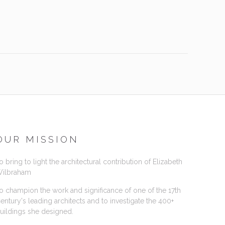
OUR MISSION
o bring to light the architectural contribution of Elizabeth
ilbraham
o champion the work and significance of one of the 17th
entury's leading architects and to investigate the 400+
uildings she designed.