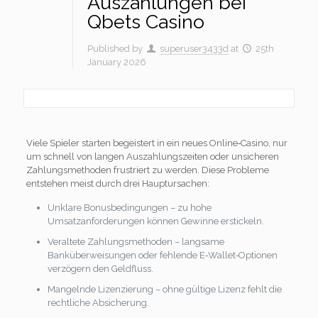
Auszahlungen bei
Qbets Casino
Published by
superuser3433d
at
25th
January 2026
Viele Spieler starten begeistert in ein neues Online‑Casino, nur
um schnell von langen Auszahlungszeiten oder unsicheren
Zahlungsmethoden frustriert zu werden. Diese Probleme
entstehen meist durch drei Hauptursachen:
Unklare Bonusbedingungen – zu hohe
Umsatzanforderungen können Gewinne erstickeln.
Veraltete Zahlungsmethoden – langsame
Banküberweisungen oder fehlende E‑Wallet‑Optionen
verzögern den Geldfluss.
Mangelnde Lizenzierung – ohne gültige Lizenz fehlt die
rechtliche Absicherung.