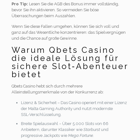
Pro Tip:
Lesen Sie die AGB des Bonus immer vollständig,
bevor Sie ihn aktivieren. So vermeiden Sie böse
Überraschungen beim Auszahlen.
Wenn Sie diese Fallen umgehen, können Sie sich voll und
ganz auf das Wesentliche konzentrieren: das Spielvergnügen
und die Chance auf große Gewinne.
Warum Qbets Casino
die ideale Lösung für
sichere Slot‑Abenteuer
bietet
Qbets Casino hebt sich durch mehrere
Alleinstellungsmerkmale von der Konkurrenz ab:
Lizenz & Sicherheit – Das Casino operiert mit einer Lizenz
der Malta Gaming Authority und nutzt modernste
SSL‑Verschlüsselung.
Breite Spielauswahl – Über 5.000 Slots von 66
Anbietern, darunter Klassiker wie
Starburst
und
progressive Jackpots wie
Mega Fortune
.