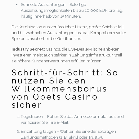
Schnelle Auszahlungen – Sofortige
Auszahlungsmöglichkeiten bis zu 10.000 EUR pro Tag,
häufig innerhalb von 15 Minuten.
Die Kombination aus verlässlicher Lizenz, großer Spielvielfalt
und blitzschnellen Auszahlungen löst das Kernproblem vieler
Spieler: Unsicherheit bei Geldtransfers.
Industry Secret:
Casinos, die Live‑Dealer‑Tische anbieten,
investieren meist auch stärker in Zahlungsinfrastruktur, weil
sie höhere Kundenerwartungen erfüllen müssen.
Schritt‑für‑Schritt: So
nutzen Sie den
Willkommensbonus
von Qbets Casino
sicher
Registrieren – Füllen Sie das Anmeldeformular aus und
verifizieren Sie Ihre E‑Mail.
Einzahlung tätigen – Wählen Sie eine der sofortigen
Zahlungsmethoden (z. B. Skrill oder Trustly).