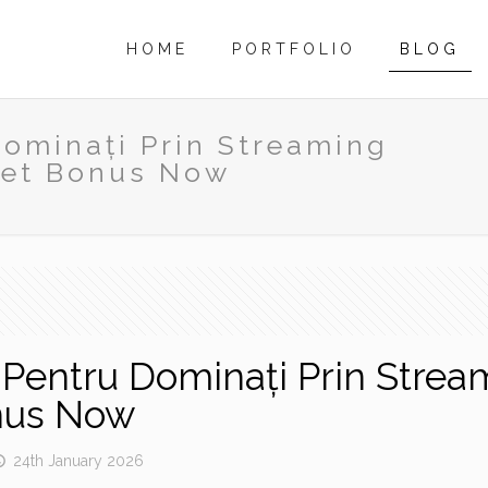
HOME
PORTFOLIO
BLOG
Dominați Prin Streaming
Get Bonus Now
e Pentru Dominați Prin Stre
nus Now
24th January 2026