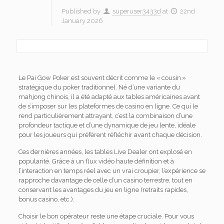
Published by
superuser3433d
at
22nd
January 2026
Le Pai Gow Poker est souvent décrit comme le « cousin »
stratégique du poker traditionnel. Né d’une variante du
mahjong chinois, il a été adapté aux tables américaines avant
de s’imposer sur les plateformes de casino en ligne. Ce qui le
rend particulièrement attrayant, c’est la combinaison d’une
profondeur tactique et d’une dynamique de jeu lente, idéale
pour les joueurs qui préfèrent réfléchir avant chaque décision.
Ces dernières années, les tables Live Dealer ont explosé en
popularité. Grâce à un flux vidéo haute définition et à
l’interaction en temps réel avec un vrai croupier, l’expérience se
rapproche davantage de celle d’un casino terrestre, tout en
conservant les avantages du jeu en ligne (retraits rapides,
bonus casino, etc.).
Choisir le bon opérateur reste une étape cruciale. Pour vous