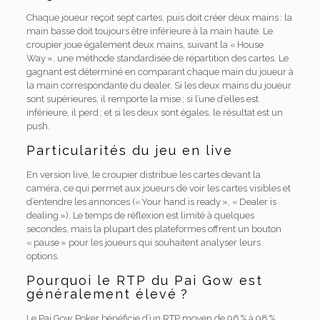
Chaque joueur reçoit sept cartes, puis doit créer deux mains : la
main basse doit toujours être inférieure à la main haute. Le
croupier joue également deux mains, suivant la « House
Way », une méthode standardisée de répartition des cartes. Le
gagnant est déterminé en comparant chaque main du joueur à
la main correspondante du dealer. Si les deux mains du joueur
sont supérieures, il remporte la mise ; si l’une d’elles est
inférieure, il perd ; et si les deux sont égales, le résultat est un
push.
Particularités du jeu en live
En version live, le croupier distribue les cartes devant la
caméra, ce qui permet aux joueurs de voir les cartes visibles et
d’entendre les annonces (« Your hand is ready », « Dealer is
dealing »). Le temps de réflexion est limité à quelques
secondes, mais la plupart des plateformes offrent un bouton
« pause » pour les joueurs qui souhaitent analyser leurs
options.
Pourquoi le RTP du Pai Gow est
généralement élevé ?
Le Pai Gow Poker bénéficie d’un RTP moyen de 96 % à 98 %,