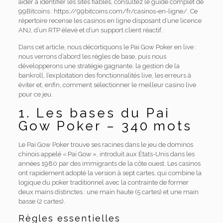
aider à identifier les sites fiables, consultez le guide complet de
99Bitcoins : https://99bitcoins.com/fr/casinos-en-ligne/. Ce
répertoire recense les casinos en ligne disposant d’une licence
ANJ, d’un RTP élevé et d’un support client réactif.
Dans cet article, nous décortiquons le Pai Gow Poker en live :
nous verrons d’abord les règles de base, puis nous
développerons une stratégie gagnante, la gestion de la
bankroll, l’exploitation des fonctionnalités live, les erreurs à
éviter et, enfin, comment sélectionner le meilleur casino live
pour ce jeu.
1. Les bases du Pai
Gow Poker – 340 mots
Le Pai Gow Poker trouve ses racines dans le jeu de dominos
chinois appelé « Pai Gow », introduit aux États-Unis dans les
années 1980 par des immigrants de la côte ouest. Les casinos
ont rapidement adopté la version à sept cartes, qui combine la
logique du poker traditionnel avec la contrainte de former
deux mains distinctes : une main haute (5 cartes) et une main
basse (2 cartes).
Règles essentielles