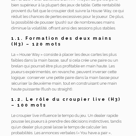
bien supérieur à la plupart des jeux de table. Cette rentabilité
provient du fait que le croupier doit suivre la House Way, ce qui
réduit les chances de pertes excessives pour le joueur. De plus,
la possibilité de pousser (push) sur de nombreuses mains
diminue la volatilité, offrant ainsi des sessions plus stables.
1.1. Formation des deux mains
(H3) – 120 mots
La « House Way » consiste à placer les deux cartes les plus
faibles dans la main basse, sauf si cela crée une paire ou un
brelan qui pourrait être plus profitable en main haute. Les
joueurs expérimentés, en revanche, peuvent inverser cette
logique : conserver une petite paire dans la main basse pour
sécuriser la deuxième main, tout en construisant une main
haute puissante (flush ou straight).
1.2. Le rôle du croupier live (H3)
– 100 mots
Le croupier live influence le tempo du jeu. Un dealer rapide
pousse les joueurs à prendre des décisions instinctives, tandis
qu’un dealer plus posé laisse le temps de calculer les
probabilités. Les annonces verbales (« You have a pair »,