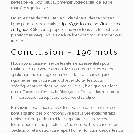
pertes de Pai Gow peut augmenter votre capital de jeu de
manière significative.
N’oubliez pas de consulter le guide général des casinos en
ligne pour plus de détails :
https://99bitcoins.com/fr/casinos-
en-ligne/
. 99Bitcoins propose une vue d’ensemble neutre des
plateformes, ce qui vous aide à valider vos choix avant de vous
inscrire.
Conclusion – 190 mots
Nous avons passé en revue les éléments essentiels pour
maîtriser le Pai Gow Poker en live : comprendre les règles,
appliquer une stratégie centrée sur la main basse, gérer
rigoureusement votre bankroll et exploiter les outils
spécifiques aux tables Live Dealer. Le jeu, bien que plus lent
que le Texas Hold’em ou le Blackjack, offre l’un des meilleurs
RTP du secteur lorsqu’il est joué avec discipline.
En suivant les astuces présentées, vous pourrez profiter des
bonus casino, des promotions live exclusives et des retraits
rapides offerts par les meilleurs opérateurs. Testez ces
techniques sur une plateforme fiable, surveillez votre temps
de décision et ajustez votre répartition en fonction des cartes du