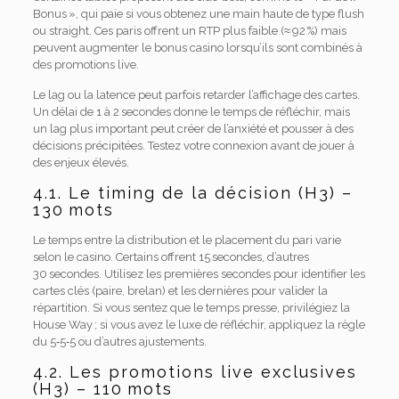
Bonus », qui paie si vous obtenez une main haute de type flush
ou straight. Ces paris offrent un RTP plus faible (≈ 92 %) mais
peuvent augmenter le bonus casino lorsqu’ils sont combinés à
des promotions live.
Le lag ou la latence peut parfois retarder l’affichage des cartes.
Un délai de 1 à 2 secondes donne le temps de réfléchir, mais
un lag plus important peut créer de l’anxiété et pousser à des
décisions précipitées. Testez votre connexion avant de jouer à
des enjeux élevés.
4.1. Le timing de la décision (H3) –
130 mots
Le temps entre la distribution et le placement du pari varie
selon le casino. Certains offrent 15 secondes, d’autres
30 secondes. Utilisez les premières secondes pour identifier les
cartes clés (paire, brelan) et les dernières pour valider la
répartition. Si vous sentez que le temps presse, privilégiez la
House Way ; si vous avez le luxe de réfléchir, appliquez la règle
du 5‑5‑5 ou d’autres ajustements.
4.2. Les promotions live exclusives
(H3) – 110 mots