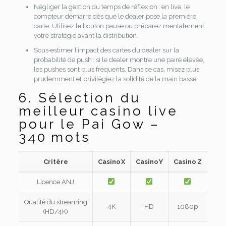
Négliger la gestion du temps de réflexion : en live, le
compteur démarre dès que le dealer pose la première
carte. Utilisez le bouton pause ou préparez mentalement
votre stratégie avant la distribution.
Sous‑estimer l’impact des cartes du dealer sur la
probabilité de push : si le dealer montre une paire élevée,
les pushes sont plus fréquents. Dans ce cas, misez plus
prudemment et privilégiez la solidité de la main basse.
6. Sélection du
meilleur casino live
pour le Pai Gow –
340 mots
Critère
Casino X
Casino Y
Casino Z
Licence ANJ
Qualité du streaming
4K
HD
1080p
(HD/4K)