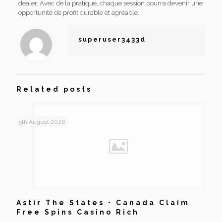
dealer. Avec de la pratique, chaque session pourra devenir une
opportunité de profit durable et agréable.
superuser3433d
Related posts
5th August 2026
Astir The States • Canada Claim
Free Spins Casino Rich