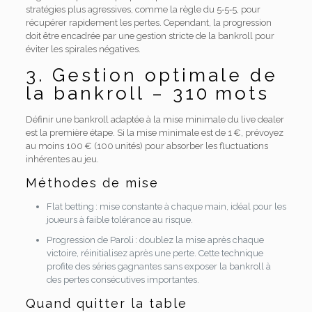
stratégies plus agressives, comme la règle du 5‑5‑5, pour
récupérer rapidement les pertes. Cependant, la progression
doit être encadrée par une gestion stricte de la bankroll pour
éviter les spirales négatives.
3. Gestion optimale de
la bankroll – 310 mots
Définir une bankroll adaptée à la mise minimale du live dealer
est la première étape. Si la mise minimale est de 1 €, prévoyez
au moins 100 € (100 unités) pour absorber les fluctuations
inhérentes au jeu.
Méthodes de mise
Flat betting : mise constante à chaque main, idéal pour les
joueurs à faible tolérance au risque.
Progression de Paroli : doublez la mise après chaque
victoire, réinitialisez après une perte. Cette technique
profite des séries gagnantes sans exposer la bankroll à
des pertes consécutives importantes.
Quand quitter la table