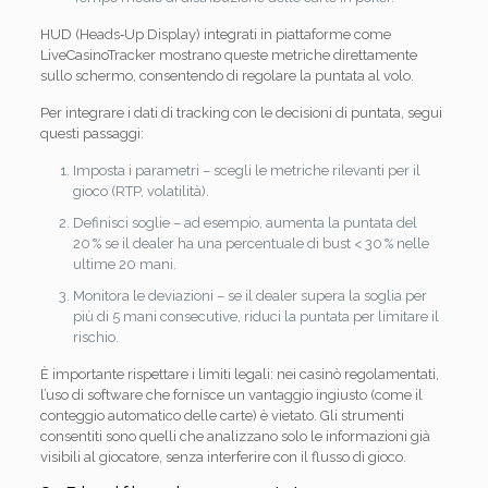
HUD (Heads‑Up Display) integrati in piattaforme come
LiveCasinoTracker mostrano queste metriche direttamente
sullo schermo, consentendo di regolare la puntata al volo.
Per integrare i dati di tracking con le decisioni di puntata, segui
questi passaggi:
Imposta i parametri – scegli le metriche rilevanti per il
gioco (RTP, volatilità).
Definisci soglie – ad esempio, aumenta la puntata del
20 % se il dealer ha una percentuale di bust < 30 % nelle
ultime 20 mani.
Monitora le deviazioni – se il dealer supera la soglia per
più di 5 mani consecutive, riduci la puntata per limitare il
rischio.
È importante rispettare i limiti legali: nei casinò regolamentati,
l’uso di software che fornisce un vantaggio ingiusto (come il
conteggio automatico delle carte) è vietato. Gli strumenti
consentiti sono quelli che analizzano solo le informazioni già
visibili al giocatore, senza interferire con il flusso di gioco.