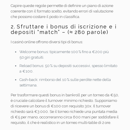
Capire queste regole permette di definire un piano di azione
coerente con il formato scelto, evitando errori di valutazione
che possono costare il posto in classifica.
2. Sfruttare i bonus di iscrizione e i
depositi “match” – (≈ 280 parole)
I casinò online offrono diversi tipi di bonus:
Welcome bonus: tipicamente 100 % fino a €200 più
50 giri gratuiti.
Reload bonus: 50 % su depositi successivi, spesso limitato
a €100.
Cash‑back: rimborso del 10 % sulle perdite nette della
settimana.
Per trasformare questi bonus in bankroll per un torneo da €50,
è cruciale calcolare il turnover minimo richiesto. Supponiamo
di ricevere un bonus di €100 con requisito 30x. Il turnover
richiesto sarà €3 000. Se il torneo richiede una puntata media
di €5 per mano, occorreranno circa 600 mani per soddisfare il
requisito, il che è realistico in un torneo multi‑table di 2 ore.