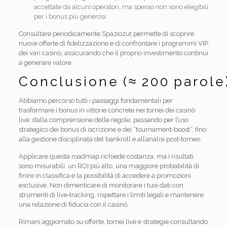
accettate da alcuni operatori, ma spesso non sono elegibili
per i bonus più generosi.
Consultare periodicamente Spaziozut permette di scoprire
nuove offerte di fidelizzazione e di confrontare i programmi VIP
dei vari casinò, assicurando che il proprio investimento continui
a generare valore.
Conclusione (≈ 200 parole
Abbiamo percorso tutti i passaggi fondamentali per
trasformare i bonus in vittorie concrete nei tornei dei casinò
live: dalla comprensione delle regole, passando per l’uso
strategico dei bonus di iscrizione e dei “tournament‑boost”, fino
alla gestione disciplinata del bankroll e all’analisi post‑torneo.
Applicare questa roadmap richiede costanza, ma i risultati
sono misurabili: un ROI più alto, una maggiore probabilità di
finire in classifica e la possibilità di accedere a promozioni
esclusive. Non dimenticare di monitorare i tuoi dati con
strumenti di live‑tracking, rispettare i limiti legali e mantenere
una relazione di fiducia con il casinò.
Rimani aggiornato su offerte, tornei live e strategie consultando