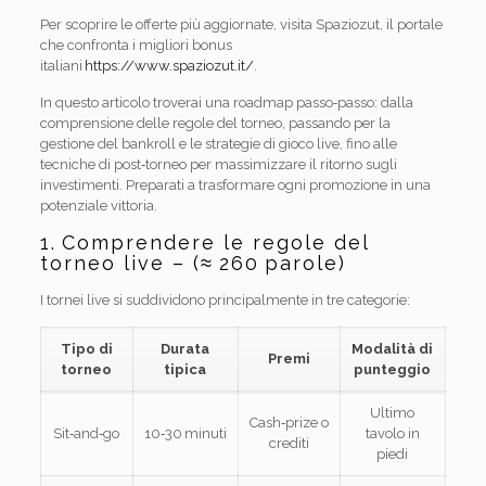
Per scoprire le offerte più aggiornate, visita Spaziozut, il portale
che confronta i migliori bonus
italiani
https://www.spaziozut.it/
.
In questo articolo troverai una roadmap passo‑passo: dalla
comprensione delle regole del torneo, passando per la
gestione del bankroll e le strategie di gioco live, fino alle
tecniche di post‑torneo per massimizzare il ritorno sugli
investimenti. Preparati a trasformare ogni promozione in una
potenziale vittoria.
1. Comprendere le regole del
torneo live – (≈ 260 parole)
I tornei live si suddividono principalmente in tre categorie:
Tipo di
Durata
Modalità di
Premi
torneo
tipica
punteggio
Ultimo
Cash‑prize o
Sit‑and‑go
10‑30 minuti
tavolo in
crediti
piedi