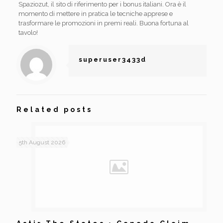
Spaziozut, il sito di riferimento per i bonus italiani. Ora è il
momento di mettere in pratica le tecniche apprese e
trasformare le promozioni in premi reali. Buona fortuna al
tavolo!
superuser3433d
Related posts
5th August 2026