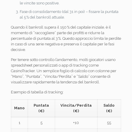
le vincite sono positive.
Fase di consolidamento (dal 31 in poi) – fissare la puntata
al 5 % del bankroll attuale.
Quando il bankroll supera il 150 % del capitale iniziale, è il
momento di “raccogliere” parte dei profitti e ridurre la
percentuale di puntata al 3 %. Questo approccio limita le perdite
in caso di una serie negativa e preserva il capitale per le fasi
decisive.
Per tenere sotto controllo l’andamento, molti giocatori usano
spreadsheet personalizzati o app di tracking come
CasinoTracker. Un semplice foglio di calcolo con colonne per
“Mano”, “Puntata”, “Vincita/Perdita” e “Saldo” consente di
visualizzare rapidamente la tendenza del bankroll.
Esempio di tabella di tracking:
Puntata
Vincita/Perdita
Saldo
Mano
(€)
(€)
(€)
1
5
+10
55