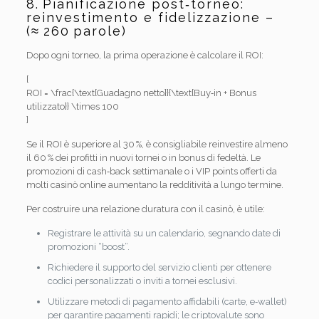
8. Pianificazione post‑torneo:
reinvestimento e fidelizzazione –
(≈ 260 parole)
Dopo ogni torneo, la prima operazione è calcolare il ROI:
[
ROI = \frac{\text{Guadagno netto}}{\text{Buy‑in + Bonus
utilizzato}} \times 100
]
Se il ROI è superiore al 30 %, è consigliabile reinvestire almeno
il 60 % dei profitti in nuovi tornei o in bonus di fedeltà. Le
promozioni di cash‑back settimanale o i VIP points offerti da
molti casinò online aumentano la redditività a lungo termine.
Per costruire una relazione duratura con il casinò, è utile:
Registrare le attività su un calendario, segnando date di
promozioni “boost”.
Richiedere il supporto del servizio clienti per ottenere
codici personalizzati o inviti a tornei esclusivi.
Utilizzare metodi di pagamento affidabili (carte, e‑wallet)
per garantire pagamenti rapidi; le criptovalute sono