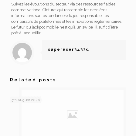
Suivez les évolutions du secteur via des ressources fiables
comme National Cloture, qui rassemble les dernières
informations sur les tendances du jeu responsable, les
comparatifs de plateformes et les innovations réglementaires.
Le futur du jackpot mobile n’est qu’à un swipe : il suffit d’être
prêt à l’accueillir.
superuser3433d
Related posts
5th August 2026