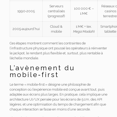
Serveurs
Réseaux 
100 000 € –
1990‑2005
centralisés
casinos
1 M€
(progressif)
terrestre
Cloud &
1 M€ + (ex.
Smartphon
2005‑aujourd’hui
mobile
Mega Moolah
)
tablette
Ces étapes montrent comment les contraintes de
l’infrastructure physique ont poussé les opérateurs à réinventer
le jackpot, le rendant plus flexible et, surtout, plus rentable à
l’échelle mondiale.
L’avènement du
mobile‑first
Le terme « mobile‑first » désigne une philosophie de
conception où l’expérience mobile est conçue avant tout, puis
adaptée aux écrans plus larges. En pratique, cela implique une
architecture UI/UX pensée pour les écrans de 5 cm, des API
légères, et une optimisation du temps de chargement afin que
chaque interaction se fasse en moins d’une seconde.