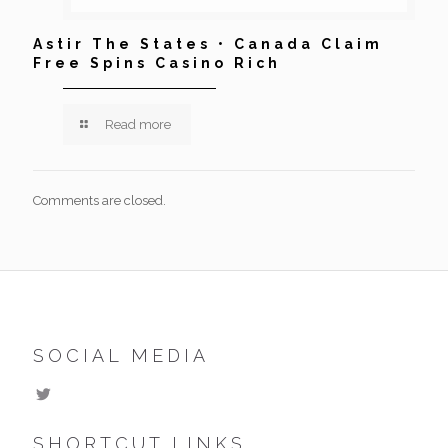
Astir The States • Canada Claim
Free Spins Casino Rich
Read more
Comments are closed.
SOCIAL MEDIA
SHORTCUT LINKS