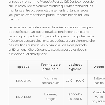
années 1990, comme
Mega Jackpot
de IGT. Ces jeux reposaient
sur un réseau de serveurs centralisés qui synchronisaient les
montants entre plusieurs établissements, créant ainsi des
jackpots pouvant atteindre plusieurs centaines de milliers
d’euros.
Le passage au mobile a mis en lumière les limites physiques
de ces réseaux. Un joueur devait se rendre dans un casino
terrestre pour profiter d’un jackpot progressif, ce qui freinait la
fréquence des participations. Les opérateurs ont alors cherché
des solutions numériques, ouvrant la voie à des jackpots
entièrement hébergés dans le cloud, accessibles depuis
n’importe quel smartphone.
Technologie
Jackpot
Époque
Accès
principale
typique
Machines
Salle de
1900‑1930
10 € – 100 €
mécaniques
casino
Points d
Lotteries,
5 000 € –
1970‑1990
vente
tirages
50 000 €
physique