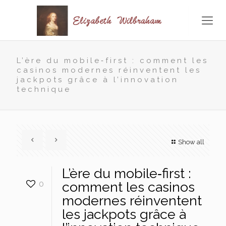
L’ère du mobile‑first : comment les
casinos modernes réinventent les
jackpots grâce à l’innovation
technique
Show all
L’ère du mobile‑first :
0
comment les casinos
modernes réinventent
les jackpots grâce à