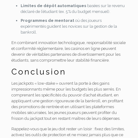
Limites de dépôt automatiques
basées sur le revenu
déclaré de l’étudiant (ex. 5 % du budget mensuel).
Programmes de mentorat
où des joueurs
expérimentés guident les novices sur la gestion de la
bankroll.
En combinant innovation technologique, responsabilité sociale
et conformité réglementaire, les casinos en ligne peuvent
devenir de véritables partenaires de divertissement pour les
étudiants, sans compromettre leur stabilité financière.
Conclusion
Les jackpots « low‑stake » ouvrent la porte à des gains
impressionnants même pour les budgets les plus serrés. En
comprenant les spécificités du pouvoir d’achat étudiant, en
appliquant une gestion rigoureuse de la bankroll, en profitant
des promotions de rentrée et en utilisant les plateformes
mobiles sécurisées, les jeunes joueurs peuvent profiter du
frisson du jackpot tout en restant maîtres de leurs dépenses.
Rappelez‑vous que le jeu doit rester un loisir : fixez des limites,
activez les outils de protection et ne misez jamais plus que ce