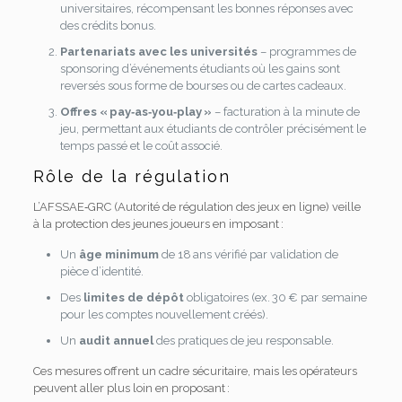
universitaires, récompensant les bonnes réponses avec
des crédits bonus.
Partenariats avec les universités
– programmes de
sponsoring d’événements étudiants où les gains sont
reversés sous forme de bourses ou de cartes cadeaux.
Offres « pay‑as‑you‑play »
– facturation à la minute de
jeu, permettant aux étudiants de contrôler précisément le
temps passé et le coût associé.
Rôle de la régulation
L’AFSSAE‑GRC (Autorité de régulation des jeux en ligne) veille
à la protection des jeunes joueurs en imposant :
Un
âge minimum
de 18 ans vérifié par validation de
pièce d’identité.
Des
limites de dépôt
obligatoires (ex. 30 € par semaine
pour les comptes nouvellement créés).
Un
audit annuel
des pratiques de jeu responsable.
Ces mesures offrent un cadre sécuritaire, mais les opérateurs
peuvent aller plus loin en proposant :