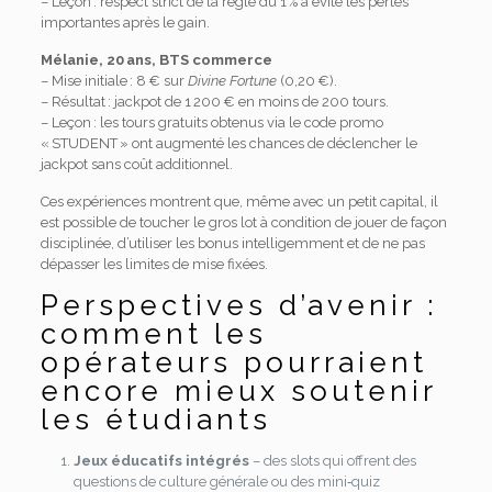
– Leçon : respect strict de la règle du 1 % a évité les pertes
importantes après le gain.
Mélanie, 20 ans, BTS commerce
– Mise initiale : 8 € sur
Divine Fortune
(0,20 €).
– Résultat : jackpot de 1 200 € en moins de 200 tours.
– Leçon : les tours gratuits obtenus via le code promo
« STUDENT » ont augmenté les chances de déclencher le
jackpot sans coût additionnel.
Ces expériences montrent que, même avec un petit capital, il
est possible de toucher le gros lot à condition de jouer de façon
disciplinée, d’utiliser les bonus intelligemment et de ne pas
dépasser les limites de mise fixées.
Perspectives d’avenir :
comment les
opérateurs pourraient
encore mieux soutenir
les étudiants
Jeux éducatifs intégrés
– des slots qui offrent des
questions de culture générale ou des mini‑quiz