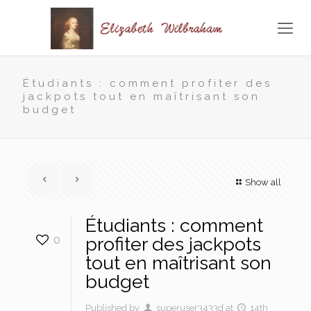
Étudiants : comment profiter des
jackpots tout en maîtrisant son
budget
Show all
Étudiants : comment
0
profiter des jackpots
tout en maîtrisant son
budget
Published by
superuser3433d
at
14th