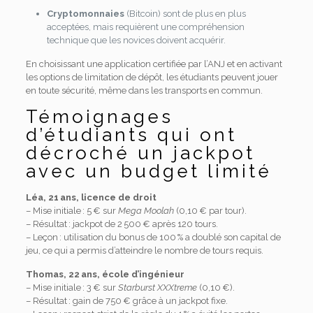
Cryptomonnaies
(Bitcoin) sont de plus en plus
acceptées, mais requièrent une compréhension
technique que les novices doivent acquérir.
En choisissant une application certifiée par l’ANJ et en activant
les options de limitation de dépôt, les étudiants peuvent jouer
en toute sécurité, même dans les transports en commun.
Témoignages
d’étudiants qui ont
décroché un jackpot
avec un budget limité
Léa, 21 ans, licence de droit
– Mise initiale : 5 € sur
Mega Moolah
(0,10 € par tour).
– Résultat : jackpot de 2 500 € après 120 tours.
– Leçon : utilisation du bonus de 100 % a doublé son capital de
jeu, ce qui a permis d’atteindre le nombre de tours requis.
Thomas, 22 ans, école d’ingénieur
– Mise initiale : 3 € sur
Starburst XXXtreme
(0,10 €).
– Résultat : gain de 750 € grâce à un jackpot fixe.