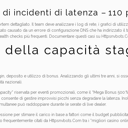
di incidenti di latenza – 110
m dettagliato. Il team deve analizzare i log di rete, i grafici di ut
o causato da un errore di configurazione DNS che ha indirizzato il tr
alth checks più frequenti. Documentare questi casi su Httpsnvbots.Com a
e della capacità st
login, deposito e utilizzo di bonus. Analizzando gli ultimi tre anni, si o
tà nazionali.
capacity” riservata per eventi promozionali, come il “Mega Bonus 500 
 consente di gestire improvvisi picchi senza degradare la latenza. Inolt
multanee può raddoppiare durante le serate di live dealer.
sione per stimare il carico in base a fattori come il budget pubblicit
frequentemente citati da Httpsnvbots.Com tra i “migliori casino online”