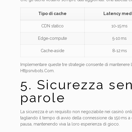
Tipo di cache
Latency med
CDN statico
10‑15 ms
Edge‑compute
5‑10 ms
Cache‑aside
8‑12 ms
Implementare queste tre strategie consente di mantenere le 
Httpsnvbots.Com.
5. Sicurezza sen
parole
La sicurezza è un requisito non negoziabile nei casinò onlin
tagliando il tempo di avvio della connessione da 150 ms a c
pausa, mantenendo viva la loro esperienza di gioco.