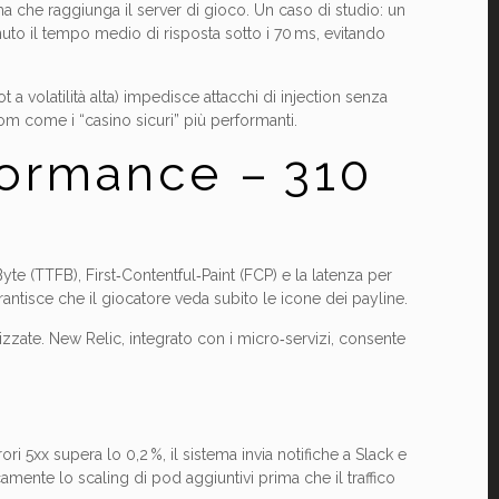
a che raggiunga il server di gioco. Un caso di studio: un
to il tempo medio di risposta sotto i 70 ms, evitando
 a volatilità alta) impedisce attacchi di injection senza
om come i “casino sicuri” più performanti.
formance – 310
te (TTFB), First‑Contentful‑Paint (FCP) e la latenza per
rantisce che il giocatore veda subito le icone dei payline.
zate. New Relic, integrato con i micro‑servizi, consente
ri 5xx supera lo 0,2 %, il sistema invia notifiche a Slack e
mente lo scaling di pod aggiuntivi prima che il traffico