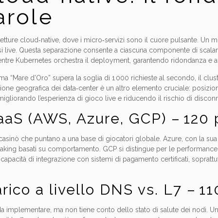
arole
ture cloud‑native, dove i micro‑servizi sono il cuore pulsante. Un mi
ssi live. Questa separazione consente a ciascuna componente di scalare
entre Kubernetes orchestra il deployment, garantendo ridondanza e a
 tema “Mare d’Oro” supera la soglia di 1 000 richieste al secondo, il c
zione geografica dei data‑center è un altro elemento cruciale: posizi
gliorando l’esperienza di gioco live e riducendo il rischio di disconnes
 IaaS (AWS, Azure, GCP) – 120 
casinò che puntano a una base di giocatori globale. Azure, con la sua in
ng basati su comportamento. GCP si distingue per le performance di r
 capacità di integrazione con sistemi di pagamento certificati, sopr
rico a livello DNS vs. L7 – 1
 implementare, ma non tiene conto dello stato di salute dei nodi. Un