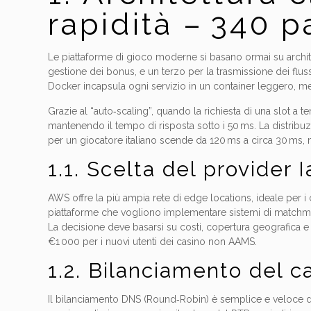
rapidità – 340 p
Le piattaforme di gioco moderne si basano ormai su architet
gestione dei bonus, e un terzo per la trasmissione dei flu
Docker incapsula ogni servizio in un container leggero, m
Grazie al “auto‑scaling”, quando la richiesta di una slot a
mantenendo il tempo di risposta sotto i 50 ms. La distribu
per un giocatore italiano scende da 120 ms a circa 30 ms, mi
1.1. Scelta del provider
AWS offre la più ampia rete di edge locations, ideale per i 
piattaforme che vogliono implementare sistemi di matchmaki
La decisione deve basarsi su costi, copertura geografica e
€1 000 per i nuovi utenti dei casino non AAMS.
1.2. Bilanciamento del ca
Il bilanciamento DNS (Round‑Robin) è semplice e veloce da