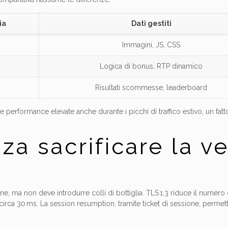
ia
Dati gestiti
Immagini, JS, CSS
Logica di bonus, RTP dinamico
Risultati scommesse, leaderboard
performance elevate anche durante i picchi di traffico estivo, un fatto
za sacrificare la ve
e, ma non deve introdurre colli di bottiglia. TLS 1.3 riduce il numero 
irca 30 ms. La session resumption, tramite ticket di sessione, permet